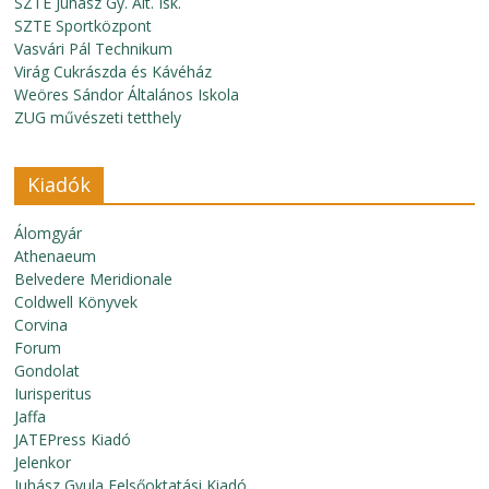
SZTE Juhász Gy. Ált. Isk.
SZTE Sportközpont
Vasvári Pál Technikum
Virág Cukrászda és Kávéház
Weöres Sándor Általános Iskola
ZUG művészeti tetthely
Kiadók
Álomgyár
Athenaeum
Belvedere Meridionale
Coldwell Könyvek
Corvina
Forum
Gondolat
Iurisperitus
Jaffa
JATEPress Kiadó
Jelenkor
Juhász Gyula Felsőoktatási Kiadó