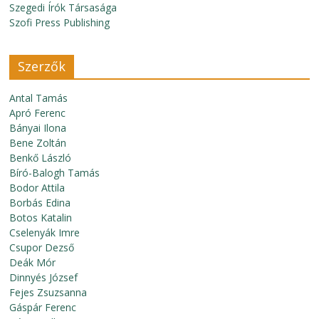
Szegedi Írók Társasága
Szofi Press Publishing
Szerzők
Antal Tamás
Apró Ferenc
Bányai Ilona
Bene Zoltán
Benkő László
Bíró-Balogh Tamás
Bodor Attila
Borbás Edina
Botos Katalin
Cselenyák Imre
Csupor Dezső
Deák Mór
Dinnyés József
Fejes Zsuzsanna
Gáspár Ferenc