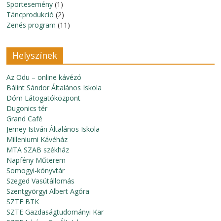
Sportesemény
(1)
Táncprodukció
(2)
Zenés program
(11)
Helyszínek
Az Odu – online kávézó
Bálint Sándor Általános Iskola
Dóm Látogatóközpont
Dugonics tér
Grand Café
Jerney István Általános Iskola
Milleniumi Kávéház
MTA SZAB székház
Napfény Műterem
Somogyi-könyvtár
Szeged Vasútállomás
Szentgyörgyi Albert Agóra
SZTE BTK
SZTE Gazdaságtudományi Kar