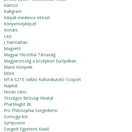
Kairosz
Kalligram
Kárpát-medence Intézet
Könyvmolyképző
Kortárs
Lazi
L’Harmattan
Magvető
Magyar Filozófiai Társaság
Magyarország a középkori Európában
Manó Könyvek
Móra
MTA-SZTE Vallási Kultúrakutató Csoport
Napkút
Noran Libro
Országos Bírósági Hivatal
PharMagist Bt.
Pro Philosophia Szegediensi
Somogyi-kvt.
Symposion
Szegedi Egyetemi Kiadó