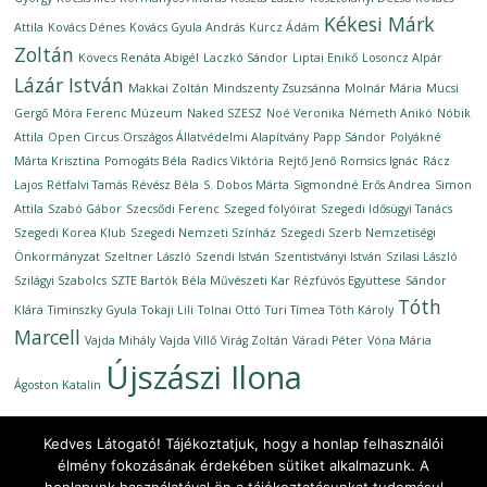
Kékesi Márk
Attila
Kovács Dénes
Kovács Gyula András
Kurcz Ádám
Zoltán
Kövecs Renáta Abigél
Laczkó Sándor
Liptai Enikő
Losoncz Alpár
Lázár István
Makkai Zoltán
Mindszenty Zsuzsánna
Molnár Mária
Mucsi
Gergő
Móra Ferenc Múzeum
Naked SZESZ
Noé Veronika
Németh Anikó
Nóbik
Attila
Open Circus
Országos Állatvédelmi Alapítvány
Papp Sándor
Polyákné
Márta Krisztina
Pomogáts Béla
Radics Viktória
Rejtő Jenő
Romsics Ignác
Rácz
Lajos
Rétfalvi Tamás
Révész Béla
S. Dobos Márta
Sigmondné Erős Andrea
Simon
Attila
Szabó Gábor
Szecsődi Ferenc
Szeged folyóirat
Szegedi Idősügyi Tanács
Szegedi Korea Klub
Szegedi Nemzeti Színház
Szegedi Szerb Nemzetiségi
Önkormányzat
Szeltner László
Szendi István
Szentistványi István
Szilasi László
Szilágyi Szabolcs
SZTE Bartók Béla Művészeti Kar Rézfúvós Együttese
Sándor
Tóth
Klára
Timinszky Gyula
Tokaji Lili
Tolnai Ottó
Turi Tímea
Tóth Károly
Marcell
Vajda Mihály
Vajda Villő
Virág Zoltán
Váradi Péter
Vóna Mária
Újszászi Ilona
Ágoston Katalin
Kedves Látogató! Tájékoztatjuk, hogy a honlap felhasználói
élmény fokozásának érdekében sütiket alkalmazunk. A