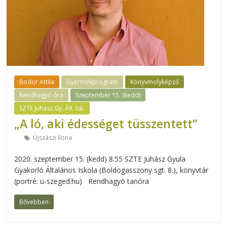
Bodor Attila
Gyermekprogram
Könyvmolyképző
Rendhagyó óra
Szeptember 15. (kedd)
SZTE Juhász Gy. Ált. Isk.
„A ló, aki édességet tüsszentett”
Újszászi Ilona
2020. szeptember 15. (kedd) 8.55 SZTE Juhász Gyula
Gyakorló Általános Iskola (Boldogasszony sgt. 8.), könyvtár
(portré: u-szeged.hu) Rendhagyó tanóra
Bővebben