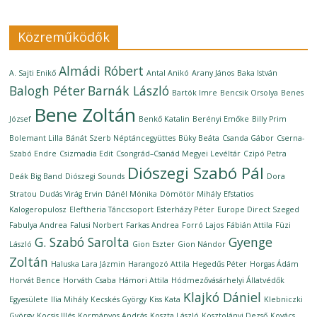
Közreműködők
Almádi Róbert
A. Sajti Enikő
Antal Anikó
Arany János
Baka István
Balogh Péter
Barnák László
Bartók Imre
Bencsik Orsolya
Benes
Bene Zoltán
József
Benkő Katalin
Berényi Emőke
Billy Prim
Bolemant Lilla
Bánát Szerb Néptáncegyüttes
Büky Beáta
Csanda Gábor
Cserna-
Szabó Endre
Csizmadia Edit
Csongrád–Csanád Megyei Levéltár
Czipó Petra
Diószegi Szabó Pál
Deák Big Band
Diószegi Sounds
Dora
Stratou
Dudás Virág Ervin
Dánél Mónika
Dömötör Mihály
Efstatios
Kalogeropulosz
Eleftheria Tánccsoport
Esterházy Péter
Europe Direct Szeged
Fabulya Andrea
Falusi Norbert
Farkas Andrea
Forró Lajos
Fábián Attila
Füzi
G. Szabó Sarolta
Gyenge
László
Gion Eszter
Gion Nándor
Zoltán
Haluska Lara Jázmin
Harangozó Attila
Hegedűs Péter
Horgas Ádám
Horvát Bence
Horváth Csaba
Hámori Attila
Hódmezővásárhelyi Állatvédők
Klajkó Dániel
Egyesülete
Ilia Mihály
Kecskés György
Kiss Kata
Klebniczki
György
Kocsis Illés
Kormányos András
Koszta László
Kosztolányi Dezső
Kovács