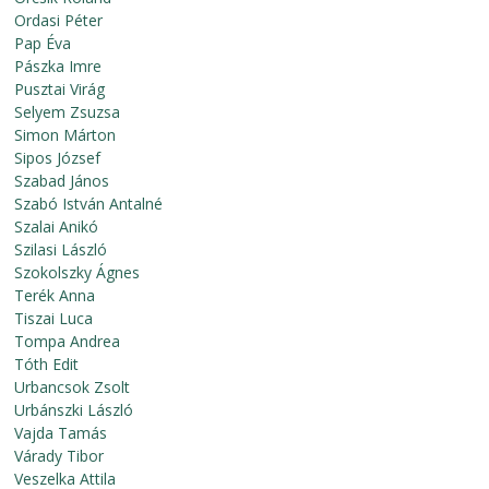
Ordasi Péter
Pap Éva
Pászka Imre
Pusztai Virág
Selyem Zsuzsa
Simon Márton
Sipos József
Szabad János
Szabó István Antalné
Szalai Anikó
Szilasi László
Szokolszky Ágnes
Terék Anna
Tiszai Luca
Tompa Andrea
Tóth Edit
Urbancsok Zsolt
Urbánszki László
Vajda Tamás
Várady Tibor
Veszelka Attila