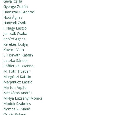
Gévai Csilla
Gyenge Zoltán
Hamszai G. András
Hódi Ágnes
Hunyadi Zsolt
J. Nagy László
Jancsák Csaba
Képíró Ágnes
Kerekes Ibolya
Kovács Vera
L. Horváth Katalin
Laczkó Sándor
Löffler Zsuzsanna
M. Tóth Tivadar
Margóczi Katalin
Marjanucz László
Marton Árpád
Mészáros András
Miklya Luzsányi Mónika
Modok Szabolcs
Nemes Z. Márió
Orcsik Roland