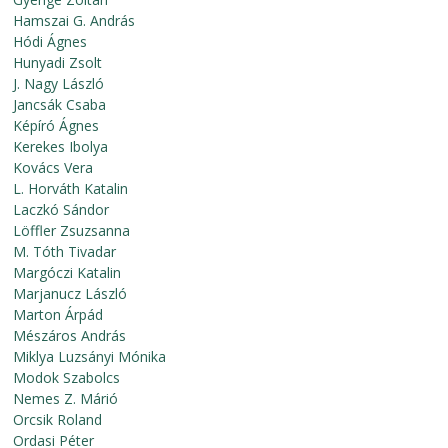
Hamszai G. András
Hódi Ágnes
Hunyadi Zsolt
J. Nagy László
Jancsák Csaba
Képíró Ágnes
Kerekes Ibolya
Kovács Vera
L. Horváth Katalin
Laczkó Sándor
Löffler Zsuzsanna
M. Tóth Tivadar
Margóczi Katalin
Marjanucz László
Marton Árpád
Mészáros András
Miklya Luzsányi Mónika
Modok Szabolcs
Nemes Z. Márió
Orcsik Roland
Ordasi Péter