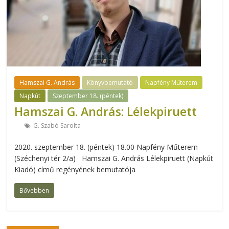
Hamszai G. András
Könyvbemutató
Napfény Műterem
Napkút
Szeptember 18. (péntek)
Hamszai G. András: Lélekpiruett
G. Szabó Sarolta
2020. szeptember 18. (péntek) 18.00 Napfény Műterem
(Széchenyi tér 2/a) Hamszai G. András Lélekpiruett (Napkút
Kiadó) című regényének bemutatója
Bővebben