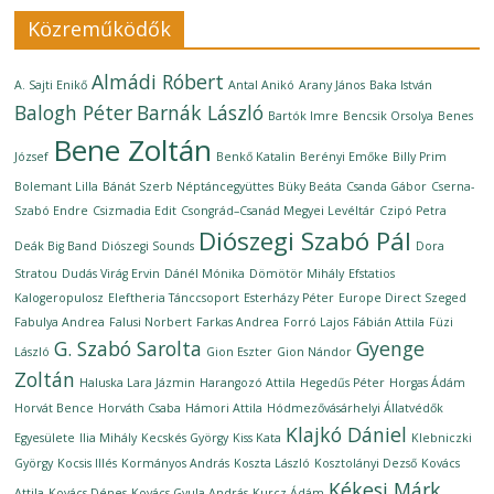
Közreműködők
Almádi Róbert
A. Sajti Enikő
Antal Anikó
Arany János
Baka István
Balogh Péter
Barnák László
Bartók Imre
Bencsik Orsolya
Benes
Bene Zoltán
József
Benkő Katalin
Berényi Emőke
Billy Prim
Bolemant Lilla
Bánát Szerb Néptáncegyüttes
Büky Beáta
Csanda Gábor
Cserna-
Szabó Endre
Csizmadia Edit
Csongrád–Csanád Megyei Levéltár
Czipó Petra
Diószegi Szabó Pál
Deák Big Band
Diószegi Sounds
Dora
Stratou
Dudás Virág Ervin
Dánél Mónika
Dömötör Mihály
Efstatios
Kalogeropulosz
Eleftheria Tánccsoport
Esterházy Péter
Europe Direct Szeged
Fabulya Andrea
Falusi Norbert
Farkas Andrea
Forró Lajos
Fábián Attila
Füzi
G. Szabó Sarolta
Gyenge
László
Gion Eszter
Gion Nándor
Zoltán
Haluska Lara Jázmin
Harangozó Attila
Hegedűs Péter
Horgas Ádám
Horvát Bence
Horváth Csaba
Hámori Attila
Hódmezővásárhelyi Állatvédők
Klajkó Dániel
Egyesülete
Ilia Mihály
Kecskés György
Kiss Kata
Klebniczki
György
Kocsis Illés
Kormányos András
Koszta László
Kosztolányi Dezső
Kovács
Kékesi Márk
Attila
Kovács Dénes
Kovács Gyula András
Kurcz Ádám