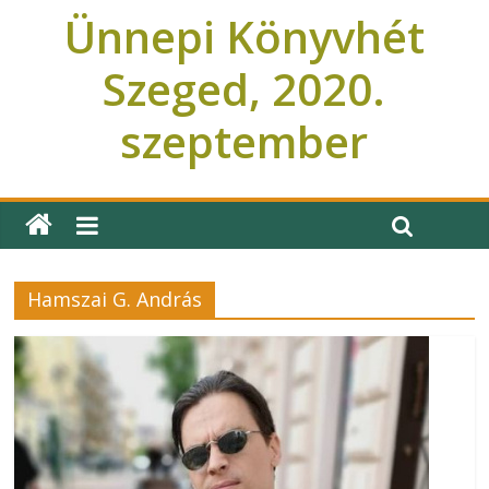
Ünnepi Könyvhét
Szeged, 2020.
szeptember
Ünnepi Könyvhét Szeged
Hamszai G. András