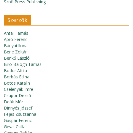
Szofi Press Publishing
Szerzők
Antal Tamás
Apró Ferenc
Bányai Ilona
Bene Zoltán
Benkő László
Bíró-Balogh Tamás
Bodor Attila
Borbás Edina
Botos Katalin
Cselenyák Imre
Csupor Dezső
Deák Mór
Dinnyés József
Fejes Zsuzsanna
Gáspár Ferenc
Gévai Csilla
Gyenge Zoltán