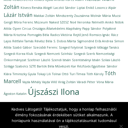
Zoltán
Kövecs Renáta Abigél
Laczkó Sándor
Liptai Enikő
Losoncz Alpár
Lázár István
Makkai Zoltán
Mindszenty Zsuzsánna
Molnár Mária
Mucsi
Gergő
Móra Ferenc Múzeum
Naked SZESZ
Noé Veronika
Németh Anikó
Nóbik
Attila
Open Circus
Országos Állatvédelmi Alapítvány
Papp Sándor
Polyákné
Márta Krisztina
Pomogáts Béla
Radics Viktória
Rejtő Jenő
Romsics Ignác
Rácz
Lajos
Rétfalvi Tamás
Révész Béla
S. Dobos Márta
Sigmondné Erős Andrea
Simon
Attila
Szabó Gábor
Szecsődi Ferenc
Szeged folyóirat
Szegedi Idősügyi Tanács
Szegedi Korea Klub
Szegedi Nemzeti Színház
Szegedi Szerb Nemzetiségi
Önkormányzat
Szeltner László
Szendi István
Szentistványi István
Szilasi László
Szilágyi Szabolcs
SZTE Bartók Béla Művészeti Kar Rézfúvós Együttese
Sándor
Tóth
Klára
Timinszky Gyula
Tokaji Lili
Tolnai Ottó
Turi Tímea
Tóth Károly
Marcell
Vajda Mihály
Vajda Villő
Virág Zoltán
Váradi Péter
Vóna Mária
Újszászi Ilona
Ágoston Katalin
Kedves Látogató! Tájékoztatjuk, hogy a honlap felhasználói
élmény fokozásának érdekében sütiket alkalmazunk. A
honlapunk használatával ön a tájékoztatásunkat tudomásul
Copyright © 2026
Ünnepi Könyvhét Szeged, 2020. szeptember
.
veszi.
All rights reserved.