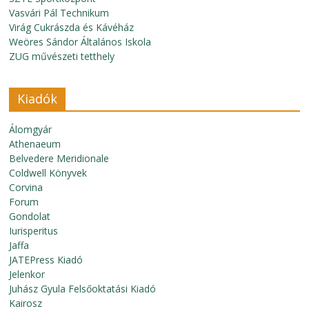
Vasvári Pál Technikum
Virág Cukrászda és Kávéház
Weöres Sándor Általános Iskola
ZUG művészeti tetthely
Kiadók
Álomgyár
Athenaeum
Belvedere Meridionale
Coldwell Könyvek
Corvina
Forum
Gondolat
Iurisperitus
Jaffa
JATEPress Kiadó
Jelenkor
Juhász Gyula Felsőoktatási Kiadó
Kairosz