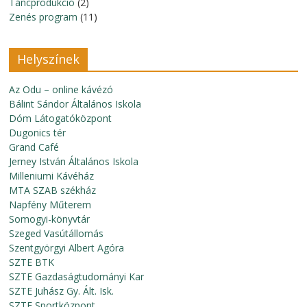
Táncprodukció
(2)
Zenés program
(11)
Helyszínek
Az Odu – online kávézó
Bálint Sándor Általános Iskola
Dóm Látogatóközpont
Dugonics tér
Grand Café
Jerney István Általános Iskola
Milleniumi Kávéház
MTA SZAB székház
Napfény Műterem
Somogyi-könyvtár
Szeged Vasútállomás
Szentgyörgyi Albert Agóra
SZTE BTK
SZTE Gazdaságtudományi Kar
SZTE Juhász Gy. Ált. Isk.
SZTE Sportközpont