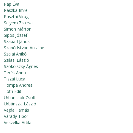
Pap Éva
Pászka Imre
Pusztai Virág
Selyem Zsuzsa
Simon Márton
Sipos József
Szabad János
Szabó István Antalné
Szalai Anikó
Szilasi László
Szokolszky Ágnes
Terék Anna
Tiszai Luca
Tompa Andrea
Tóth Edit
Urbancsok Zsolt
Urbánszki László
Vajda Tamás
Várady Tibor
Veszelka Attila