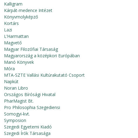
Kalligram
Kárpát-medence Intézet
Könyvmolyképző
Kortárs
Lazi
L’Harmattan
Magvető
Magyar Filozófiai Társaság
Magyarország a középkori Európában
Manó Könyvek
Móra
MTA-SZTE Vallási Kultúrakutató Csoport
Napkút
Noran Libro
Országos Bírósági Hivatal
PharMagist Bt.
Pro Philosophia Szegediensi
Somogyi-kvt.
Symposion
Szegedi Egyetemi Kiadó
Szegedi Írók Társasága