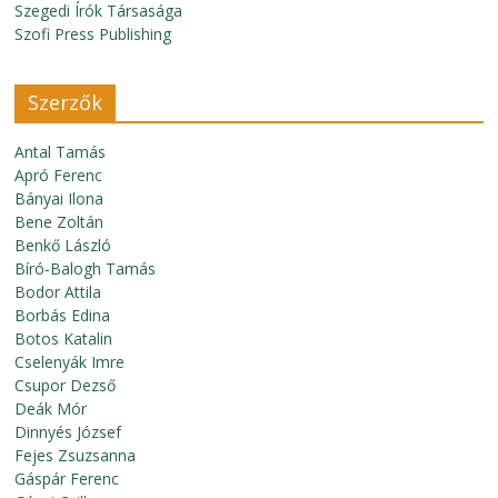
Szegedi Írók Társasága
Szofi Press Publishing
Szerzők
Antal Tamás
Apró Ferenc
Bányai Ilona
Bene Zoltán
Benkő László
Bíró-Balogh Tamás
Bodor Attila
Borbás Edina
Botos Katalin
Cselenyák Imre
Csupor Dezső
Deák Mór
Dinnyés József
Fejes Zsuzsanna
Gáspár Ferenc