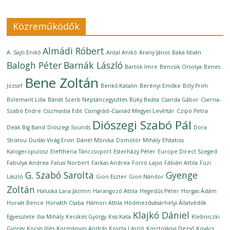
Közreműködők
Almádi Róbert
A. Sajti Enikő
Antal Anikó
Arany János
Baka István
Balogh Péter
Barnák László
Bartók Imre
Bencsik Orsolya
Benes
Bene Zoltán
József
Benkő Katalin
Berényi Emőke
Billy Prim
Bolemant Lilla
Bánát Szerb Néptáncegyüttes
Büky Beáta
Csanda Gábor
Cserna-
Szabó Endre
Csizmadia Edit
Csongrád–Csanád Megyei Levéltár
Czipó Petra
Diószegi Szabó Pál
Deák Big Band
Diószegi Sounds
Dora
Stratou
Dudás Virág Ervin
Dánél Mónika
Dömötör Mihály
Efstatios
Kalogeropulosz
Eleftheria Tánccsoport
Esterházy Péter
Europe Direct Szeged
Fabulya Andrea
Falusi Norbert
Farkas Andrea
Forró Lajos
Fábián Attila
Füzi
G. Szabó Sarolta
Gyenge
László
Gion Eszter
Gion Nándor
Zoltán
Haluska Lara Jázmin
Harangozó Attila
Hegedűs Péter
Horgas Ádám
Horvát Bence
Horváth Csaba
Hámori Attila
Hódmezővásárhelyi Állatvédők
Klajkó Dániel
Egyesülete
Ilia Mihály
Kecskés György
Kiss Kata
Klebniczki
György
Kocsis Illés
Kormányos András
Koszta László
Kosztolányi Dezső
Kovács