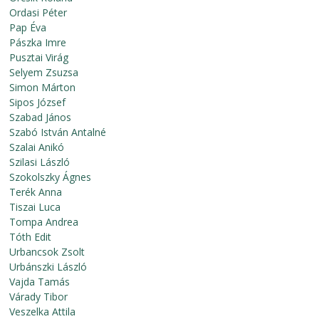
Ordasi Péter
Pap Éva
Pászka Imre
Pusztai Virág
Selyem Zsuzsa
Simon Márton
Sipos József
Szabad János
Szabó István Antalné
Szalai Anikó
Szilasi László
Szokolszky Ágnes
Terék Anna
Tiszai Luca
Tompa Andrea
Tóth Edit
Urbancsok Zsolt
Urbánszki László
Vajda Tamás
Várady Tibor
Veszelka Attila