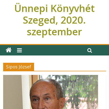
Ünnepi Könyvhét
Szeged, 2020.
szeptember
Ünnepi Könyvhét Szeged
Sipos József