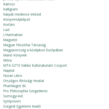
Kairosz
Kalligram
Kárpát-medence Intézet
Könyvmolyképző
Kortárs
Lazi
L’Harmattan
Magvető
Magyar Filozófiai Társaság
Magyarország a középkori Európában
Manó Könyvek
Móra
MTA-SZTE Vallási Kultúrakutató Csoport
Napkút
Noran Libro
Országos Bírósági Hivatal
PharMagist Bt.
Pro Philosophia Szegediensi
Somogyi-kvt.
Symposion
Szegedi Egyetemi Kiadó