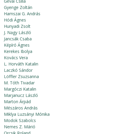
Gévai Csilla
Gyenge Zoltán
Hamszai G. András
Hódi Ágnes
Hunyadi Zsolt
J. Nagy László
Jancsák Csaba
Képíró Ágnes
Kerekes Ibolya
Kovács Vera
L. Horváth Katalin
Laczkó Sándor
Löffler Zsuzsanna
M. Tóth Tivadar
Margóczi Katalin
Marjanucz László
Marton Árpád
Mészáros András
Miklya Luzsányi Mónika
Modok Szabolcs
Nemes Z. Márió
Orcsik Roland