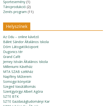
Sportesemény
(1)
Táncprodukció
(2)
Zenés program
(11)
Helyszínek
Az Odu – online kávézó
Bálint Sándor Általános Iskola
Dóm Látogatóközpont
Dugonics tér
Grand Café
Jerney István Általános Iskola
Milleniumi Kávéház
MTA SZAB székház
Napfény Műterem
Somogyi-könyvtár
Szeged Vasútállomás
Szentgyörgyi Albert Agóra
SZTE BTK
SZTE Gazdaságtudományi Kar