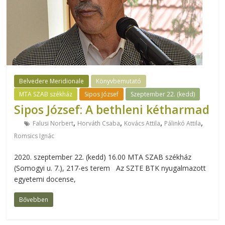
Belvedere Meridionale
Könyvbemutató
MTA SZAB székház
Sipos József
Szeptember 22. (kedd)
Sipos József: A bethleni kétharmad
,
,
,
,
Falusi Norbert
Horváth Csaba
Kovács Attila
Pálinkó Attila
Romsics Ignác
2020. szeptember 22. (kedd) 16.00 MTA SZAB székház
(Somogyi u. 7.), 217-es terem Az SZTE BTK nyugalmazott
egyetemi docense,
Bővebben