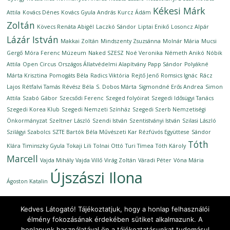
Kékesi Márk
Attila
Kovács Dénes
Kovács Gyula András
Kurcz Ádám
Zoltán
Kövecs Renáta Abigél
Laczkó Sándor
Liptai Enikő
Losoncz Alpár
Lázár István
Makkai Zoltán
Mindszenty Zsuzsánna
Molnár Mária
Mucsi
Gergő
Móra Ferenc Múzeum
Naked SZESZ
Noé Veronika
Németh Anikó
Nóbik
Attila
Open Circus
Országos Állatvédelmi Alapítvány
Papp Sándor
Polyákné
Márta Krisztina
Pomogáts Béla
Radics Viktória
Rejtő Jenő
Romsics Ignác
Rácz
Lajos
Rétfalvi Tamás
Révész Béla
S. Dobos Márta
Sigmondné Erős Andrea
Simon
Attila
Szabó Gábor
Szecsődi Ferenc
Szeged folyóirat
Szegedi Idősügyi Tanács
Szegedi Korea Klub
Szegedi Nemzeti Színház
Szegedi Szerb Nemzetiségi
Önkormányzat
Szeltner László
Szendi István
Szentistványi István
Szilasi László
Szilágyi Szabolcs
SZTE Bartók Béla Művészeti Kar Rézfúvós Együttese
Sándor
Tóth
Klára
Timinszky Gyula
Tokaji Lili
Tolnai Ottó
Turi Tímea
Tóth Károly
Marcell
Vajda Mihály
Vajda Villő
Virág Zoltán
Váradi Péter
Vóna Mária
Újszászi Ilona
Ágoston Katalin
Kedves Látogató! Tájékoztatjuk, hogy a honlap felhasználói
élmény fokozásának érdekében sütiket alkalmazunk. A
honlapunk használatával ön a tájékoztatásunkat tudomásul