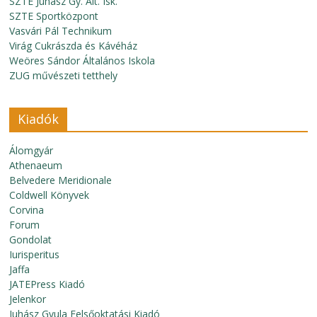
SZTE Juhász Gy. Ált. Isk.
SZTE Sportközpont
Vasvári Pál Technikum
Virág Cukrászda és Kávéház
Weöres Sándor Általános Iskola
ZUG művészeti tetthely
Kiadók
Álomgyár
Athenaeum
Belvedere Meridionale
Coldwell Könyvek
Corvina
Forum
Gondolat
Iurisperitus
Jaffa
JATEPress Kiadó
Jelenkor
Juhász Gyula Felsőoktatási Kiadó