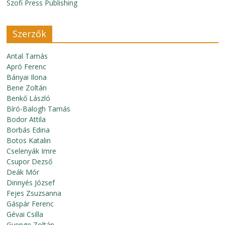
Szofi Press Publishing
Szerzők
Antal Tamás
Apró Ferenc
Bányai Ilona
Bene Zoltán
Benkő László
Bíró-Balogh Tamás
Bodor Attila
Borbás Edina
Botos Katalin
Cselenyák Imre
Csupor Dezső
Deák Mór
Dinnyés József
Fejes Zsuzsanna
Gáspár Ferenc
Gévai Csilla
Gyenge Zoltán