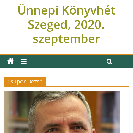
Ünnepi Könyvhét
Szeged, 2020.
szeptember
Ünnepi Könyvhét Szeged
Csupor Dezső