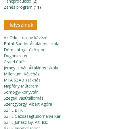
Táncprodukció
(2)
Zenés program
(11)
Helyszínek
Az Odu – online kávézó
Bálint Sándor Általános Iskola
Dóm Látogatóközpont
Dugonics tér
Grand Café
Jerney István Általános Iskola
Milleniumi Kávéház
MTA SZAB székház
Napfény Műterem
Somogyi-könyvtár
Szeged Vasútállomás
Szentgyörgyi Albert Agóra
SZTE BTK
SZTE Gazdaságtudományi Kar
SZTE Juhász Gy. Ált. Isk.
SZTE Sportközpont