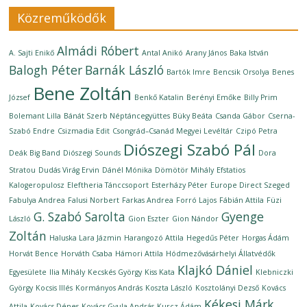
Közreműködők
Almádi Róbert
A. Sajti Enikő
Antal Anikó
Arany János
Baka István
Balogh Péter
Barnák László
Bartók Imre
Bencsik Orsolya
Benes
Bene Zoltán
József
Benkő Katalin
Berényi Emőke
Billy Prim
Bolemant Lilla
Bánát Szerb Néptáncegyüttes
Büky Beáta
Csanda Gábor
Cserna-
Szabó Endre
Csizmadia Edit
Csongrád–Csanád Megyei Levéltár
Czipó Petra
Diószegi Szabó Pál
Deák Big Band
Diószegi Sounds
Dora
Stratou
Dudás Virág Ervin
Dánél Mónika
Dömötör Mihály
Efstatios
Kalogeropulosz
Eleftheria Tánccsoport
Esterházy Péter
Europe Direct Szeged
Fabulya Andrea
Falusi Norbert
Farkas Andrea
Forró Lajos
Fábián Attila
Füzi
G. Szabó Sarolta
Gyenge
László
Gion Eszter
Gion Nándor
Zoltán
Haluska Lara Jázmin
Harangozó Attila
Hegedűs Péter
Horgas Ádám
Horvát Bence
Horváth Csaba
Hámori Attila
Hódmezővásárhelyi Állatvédők
Klajkó Dániel
Egyesülete
Ilia Mihály
Kecskés György
Kiss Kata
Klebniczki
György
Kocsis Illés
Kormányos András
Koszta László
Kosztolányi Dezső
Kovács
Kékesi Márk
Attila
Kovács Dénes
Kovács Gyula András
Kurcz Ádám