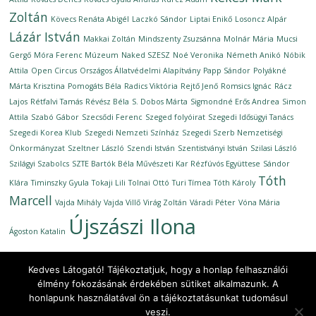
Zoltán
Kövecs Renáta Abigél
Laczkó Sándor
Liptai Enikő
Losoncz Alpár
Lázár István
Makkai Zoltán
Mindszenty Zsuzsánna
Molnár Mária
Mucsi
Gergő
Móra Ferenc Múzeum
Naked SZESZ
Noé Veronika
Németh Anikó
Nóbik
Attila
Open Circus
Országos Állatvédelmi Alapítvány
Papp Sándor
Polyákné
Márta Krisztina
Pomogáts Béla
Radics Viktória
Rejtő Jenő
Romsics Ignác
Rácz
Lajos
Rétfalvi Tamás
Révész Béla
S. Dobos Márta
Sigmondné Erős Andrea
Simon
Attila
Szabó Gábor
Szecsődi Ferenc
Szeged folyóirat
Szegedi Idősügyi Tanács
Szegedi Korea Klub
Szegedi Nemzeti Színház
Szegedi Szerb Nemzetiségi
Önkormányzat
Szeltner László
Szendi István
Szentistványi István
Szilasi László
Szilágyi Szabolcs
SZTE Bartók Béla Művészeti Kar Rézfúvós Együttese
Sándor
Tóth
Klára
Timinszky Gyula
Tokaji Lili
Tolnai Ottó
Turi Tímea
Tóth Károly
Marcell
Vajda Mihály
Vajda Villő
Virág Zoltán
Váradi Péter
Vóna Mária
Újszászi Ilona
Ágoston Katalin
Kedves Látogató! Tájékoztatjuk, hogy a honlap felhasználói
élmény fokozásának érdekében sütiket alkalmazunk. A
honlapunk használatával ön a tájékoztatásunkat tudomásul
Copyright © 2026
Ünnepi Könyvhét Szeged, 2020. szeptember
.
veszi.
All rights reserved.