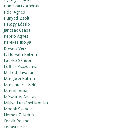
Hamszai G. András
Hódi Ágnes
Hunyadi Zsolt
J. Nagy László
Jancsák Csaba
Képíró Ágnes
Kerekes Ibolya
Kovács Vera
L. Horváth Katalin
Laczkó Sándor
Löffler Zsuzsanna
M. Tóth Tivadar
Margóczi Katalin
Marjanucz László
Marton Árpád
Mészáros András
Miklya Luzsányi Mónika
Modok Szabolcs
Nemes Z. Márió
Orcsik Roland
Ordasi Péter