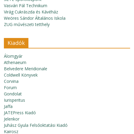
Vasvári Pál Technikum
Virág Cukrászda és Kávéház
Weöres Sándor Általános Iskola
ZUG művészeti tetthely
Kiadók
Álomgyár
Athenaeum
Belvedere Meridionale
Coldwell Könyvek
Corvina
Forum
Gondolat
Iurisperitus
Jaffa
JATEPress Kiadó
Jelenkor
Juhász Gyula Felsőoktatási Kiadó
Kairosz