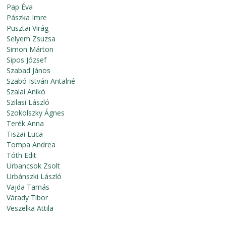
Pap Éva
Pászka Imre
Pusztai Virág
Selyem Zsuzsa
Simon Márton
Sipos József
Szabad János
Szabó István Antalné
Szalai Anikó
Szilasi László
Szokolszky Ágnes
Terék Anna
Tiszai Luca
Tompa Andrea
Tóth Edit
Urbancsok Zsolt
Urbánszki László
Vajda Tamás
Várady Tibor
Veszelka Attila