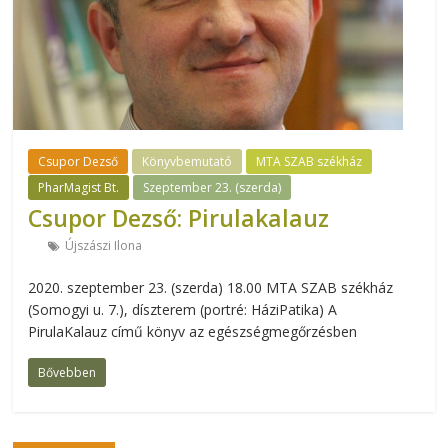
Csupor Dezső
Könyvbemutató
MTA SZAB székház
PharMagist Bt.
Szeptember 23. (szerda)
Csupor Dezső: Pirulakalauz
Újszászi Ilona
2020. szeptember 23. (szerda) 18.00 MTA SZAB székház
(Somogyi u. 7.), díszterem (portré: HáziPatika) A
PirulaKalauz című könyv az egészségmegőrzésben
Bővebben