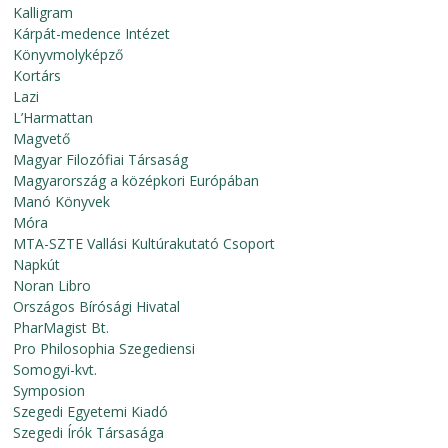
Kalligram
Kárpát-medence Intézet
Könyvmolyképző
Kortárs
Lazi
L’Harmattan
Magvető
Magyar Filozófiai Társaság
Magyarország a középkori Európában
Manó Könyvek
Móra
MTA-SZTE Vallási Kultúrakutató Csoport
Napkút
Noran Libro
Országos Bírósági Hivatal
PharMagist Bt.
Pro Philosophia Szegediensi
Somogyi-kvt.
Symposion
Szegedi Egyetemi Kiadó
Szegedi Írók Társasága