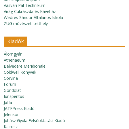
Vasvári Pál Technikum
Virág Cukrászda és Kávéház
Weöres Sándor Általános Iskola
ZUG művészeti tetthely
Kiadók
Álomgyár
Athenaeum
Belvedere Meridionale
Coldwell Könyvek
Corvina
Forum
Gondolat
Iurisperitus
Jaffa
JATEPress Kiadó
Jelenkor
Juhász Gyula Felsőoktatási Kiadó
Kairosz