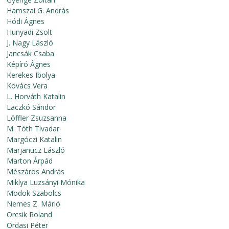
Hamszai G. András
Hódi Ágnes
Hunyadi Zsolt
J. Nagy László
Jancsák Csaba
Képíró Ágnes
Kerekes Ibolya
Kovács Vera
L. Horváth Katalin
Laczkó Sándor
Löffler Zsuzsanna
M. Tóth Tivadar
Margóczi Katalin
Marjanucz László
Marton Árpád
Mészáros András
Miklya Luzsányi Mónika
Modok Szabolcs
Nemes Z. Márió
Orcsik Roland
Ordasi Péter