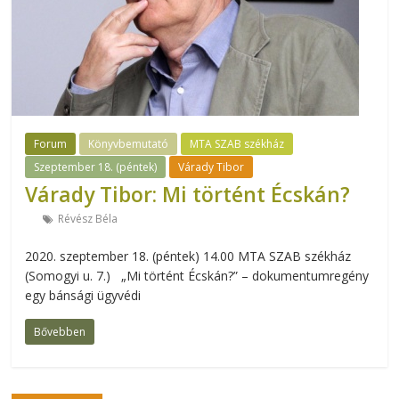
Forum
Könyvbemutató
MTA SZAB székház
Szeptember 18. (péntek)
Várady Tibor
Várady Tibor: Mi történt Écskán?
Révész Béla
2020. szeptember 18. (péntek) 14.00 MTA SZAB székház
(Somogyi u. 7.) „Mi történt Écskán?” – dokumentumregény
egy bánsági ügyvédi
Bővebben