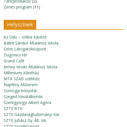
Táncprodukció
(2)
Zenés program
(11)
Helyszínek
Az Odu – online kávézó
Bálint Sándor Általános Iskola
Dóm Látogatóközpont
Dugonics tér
Grand Café
Jerney István Általános Iskola
Milleniumi Kávéház
MTA SZAB székház
Napfény Műterem
Somogyi-könyvtár
Szeged Vasútállomás
Szentgyörgyi Albert Agóra
SZTE BTK
SZTE Gazdaságtudományi Kar
SZTE Juhász Gy. Ált. Isk.
SZTE Sportközpont