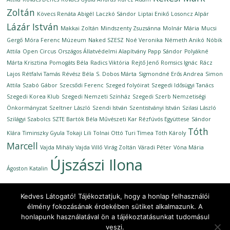
Zoltán
Kövecs Renáta Abigél
Laczkó Sándor
Liptai Enikő
Losoncz Alpár
Lázár István
Makkai Zoltán
Mindszenty Zsuzsánna
Molnár Mária
Mucsi
Gergő
Móra Ferenc Múzeum
Naked SZESZ
Noé Veronika
Németh Anikó
Nóbik
Attila
Open Circus
Országos Állatvédelmi Alapítvány
Papp Sándor
Polyákné
Márta Krisztina
Pomogáts Béla
Radics Viktória
Rejtő Jenő
Romsics Ignác
Rácz
Lajos
Rétfalvi Tamás
Révész Béla
S. Dobos Márta
Sigmondné Erős Andrea
Simon
Attila
Szabó Gábor
Szecsődi Ferenc
Szeged folyóirat
Szegedi Idősügyi Tanács
Szegedi Korea Klub
Szegedi Nemzeti Színház
Szegedi Szerb Nemzetiségi
Önkormányzat
Szeltner László
Szendi István
Szentistványi István
Szilasi László
Szilágyi Szabolcs
SZTE Bartók Béla Művészeti Kar Rézfúvós Együttese
Sándor
Tóth
Klára
Timinszky Gyula
Tokaji Lili
Tolnai Ottó
Turi Tímea
Tóth Károly
Marcell
Vajda Mihály
Vajda Villő
Virág Zoltán
Váradi Péter
Vóna Mária
Újszászi Ilona
Ágoston Katalin
Kedves Látogató! Tájékoztatjuk, hogy a honlap felhasználói
élmény fokozásának érdekében sütiket alkalmazunk. A
honlapunk használatával ön a tájékoztatásunkat tudomásul
Copyright © 2026
Ünnepi Könyvhét Szeged, 2020. szeptember
.
veszi.
All rights reserved.