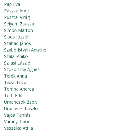
Pap Éva
Pászka Imre
Pusztai Virág
Selyem Zsuzsa
Simon Márton
Sipos József
Szabad János
Szabó István Antalné
Szalai Anikó
Szilasi László
Szokolszky Ágnes
Terék Anna
Tiszai Luca
Tompa Andrea
Tóth Edit
Urbancsok Zsolt
Urbánszki László
Vajda Tamás
Várady Tibor
Veszelka Attila