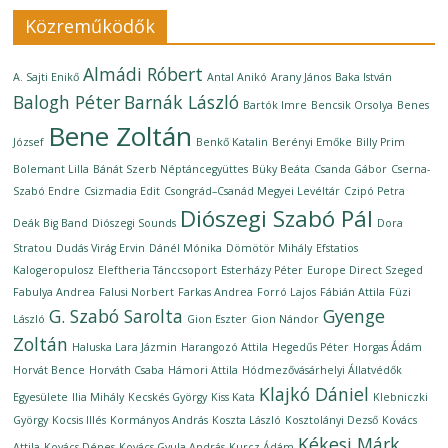
Közreműködők
Almádi Róbert
A. Sajti Enikő
Antal Anikó
Arany János
Baka István
Balogh Péter
Barnák László
Bartók Imre
Bencsik Orsolya
Benes
Bene Zoltán
József
Benkő Katalin
Berényi Emőke
Billy Prim
Bolemant Lilla
Bánát Szerb Néptáncegyüttes
Büky Beáta
Csanda Gábor
Cserna-
Szabó Endre
Csizmadia Edit
Csongrád–Csanád Megyei Levéltár
Czipó Petra
Diószegi Szabó Pál
Deák Big Band
Diószegi Sounds
Dora
Stratou
Dudás Virág Ervin
Dánél Mónika
Dömötör Mihály
Efstatios
Kalogeropulosz
Eleftheria Tánccsoport
Esterházy Péter
Europe Direct Szeged
Fabulya Andrea
Falusi Norbert
Farkas Andrea
Forró Lajos
Fábián Attila
Füzi
G. Szabó Sarolta
Gyenge
László
Gion Eszter
Gion Nándor
Zoltán
Haluska Lara Jázmin
Harangozó Attila
Hegedűs Péter
Horgas Ádám
Horvát Bence
Horváth Csaba
Hámori Attila
Hódmezővásárhelyi Állatvédők
Klajkó Dániel
Egyesülete
Ilia Mihály
Kecskés György
Kiss Kata
Klebniczki
György
Kocsis Illés
Kormányos András
Koszta László
Kosztolányi Dezső
Kovács
Kékesi Márk
Attila
Kovács Dénes
Kovács Gyula András
Kurcz Ádám