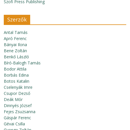
Szofi Press Publishing
Szerzők
Antal Tamás
Apró Ferenc
Bányai Ilona
Bene Zoltán
Benkő László
Bíró-Balogh Tamás
Bodor Attila
Borbás Edina
Botos Katalin
Cselenyák Imre
Csupor Dezső
Deák Mór
Dinnyés József
Fejes Zsuzsanna
Gáspár Ferenc
Gévai Csilla
Gyenge Zoltán