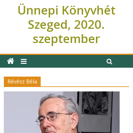
Ünnepi Könyvhét
Szeged, 2020.
szeptember
Ünnepi Könyvhét Szeged
Révész Béla