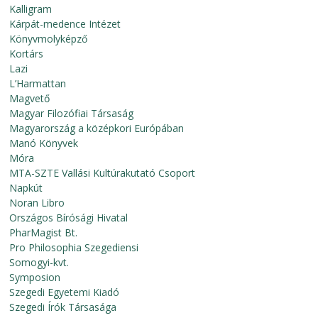
Kalligram
Kárpát-medence Intézet
Könyvmolyképző
Kortárs
Lazi
L’Harmattan
Magvető
Magyar Filozófiai Társaság
Magyarország a középkori Európában
Manó Könyvek
Móra
MTA-SZTE Vallási Kultúrakutató Csoport
Napkút
Noran Libro
Országos Bírósági Hivatal
PharMagist Bt.
Pro Philosophia Szegediensi
Somogyi-kvt.
Symposion
Szegedi Egyetemi Kiadó
Szegedi Írók Társasága