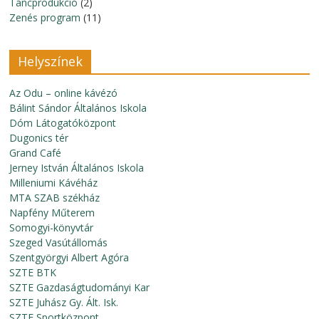
Táncprodukció
(2)
Zenés program
(11)
Helyszínek
Az Odu – online kávézó
Bálint Sándor Általános Iskola
Dóm Látogatóközpont
Dugonics tér
Grand Café
Jerney István Általános Iskola
Milleniumi Kávéház
MTA SZAB székház
Napfény Műterem
Somogyi-könyvtár
Szeged Vasútállomás
Szentgyörgyi Albert Agóra
SZTE BTK
SZTE Gazdaságtudományi Kar
SZTE Juhász Gy. Ált. Isk.
SZTE Sportközpont