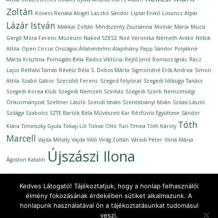
Zoltán
Kövecs Renáta Abigél
Laczkó Sándor
Liptai Enikő
Losoncz Alpár
Lázár István
Makkai Zoltán
Mindszenty Zsuzsánna
Molnár Mária
Mucsi
Gergő
Móra Ferenc Múzeum
Naked SZESZ
Noé Veronika
Németh Anikó
Nóbik
Attila
Open Circus
Országos Állatvédelmi Alapítvány
Papp Sándor
Polyákné
Márta Krisztina
Pomogáts Béla
Radics Viktória
Rejtő Jenő
Romsics Ignác
Rácz
Lajos
Rétfalvi Tamás
Révész Béla
S. Dobos Márta
Sigmondné Erős Andrea
Simon
Attila
Szabó Gábor
Szecsődi Ferenc
Szeged folyóirat
Szegedi Idősügyi Tanács
Szegedi Korea Klub
Szegedi Nemzeti Színház
Szegedi Szerb Nemzetiségi
Önkormányzat
Szeltner László
Szendi István
Szentistványi István
Szilasi László
Szilágyi Szabolcs
SZTE Bartók Béla Művészeti Kar Rézfúvós Együttese
Sándor
Tóth
Klára
Timinszky Gyula
Tokaji Lili
Tolnai Ottó
Turi Tímea
Tóth Károly
Marcell
Vajda Mihály
Vajda Villő
Virág Zoltán
Váradi Péter
Vóna Mária
Újszászi Ilona
Ágoston Katalin
Kedves Látogató! Tájékoztatjuk, hogy a honlap felhasználói
élmény fokozásának érdekében sütiket alkalmazunk. A
honlapunk használatával ön a tájékoztatásunkat tudomásul
Copyright © 2026
Ünnepi Könyvhét Szeged, 2020. szeptember
.
veszi.
All rights reserved.