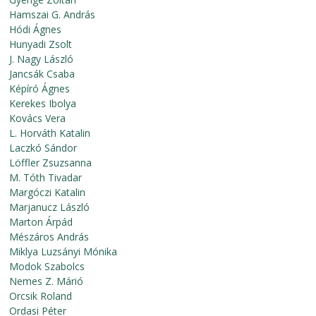
Hamszai G. András
Hódi Ágnes
Hunyadi Zsolt
J. Nagy László
Jancsák Csaba
Képíró Ágnes
Kerekes Ibolya
Kovács Vera
L. Horváth Katalin
Laczkó Sándor
Löffler Zsuzsanna
M. Tóth Tivadar
Margóczi Katalin
Marjanucz László
Marton Árpád
Mészáros András
Miklya Luzsányi Mónika
Modok Szabolcs
Nemes Z. Márió
Orcsik Roland
Ordasi Péter