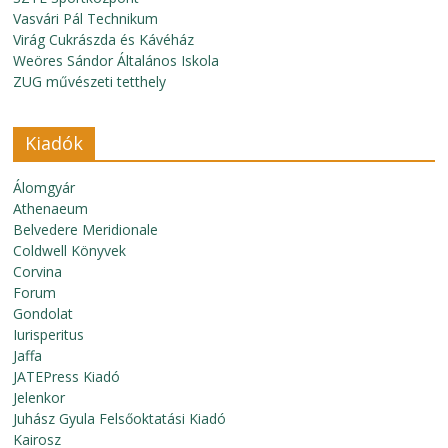
Vasvári Pál Technikum
Virág Cukrászda és Kávéház
Weöres Sándor Általános Iskola
ZUG művészeti tetthely
Kiadók
Álomgyár
Athenaeum
Belvedere Meridionale
Coldwell Könyvek
Corvina
Forum
Gondolat
Iurisperitus
Jaffa
JATEPress Kiadó
Jelenkor
Juhász Gyula Felsőoktatási Kiadó
Kairosz