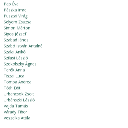
Pap Éva
Pászka Imre
Pusztai Virág
Selyem Zsuzsa
Simon Márton
Sipos József
Szabad János
Szabó István Antalné
Szalai Anikó
Szilasi László
Szokolszky Ágnes
Terék Anna
Tiszai Luca
Tompa Andrea
Tóth Edit
Urbancsok Zsolt
Urbánszki László
Vajda Tamás
Várady Tibor
Veszelka Attila