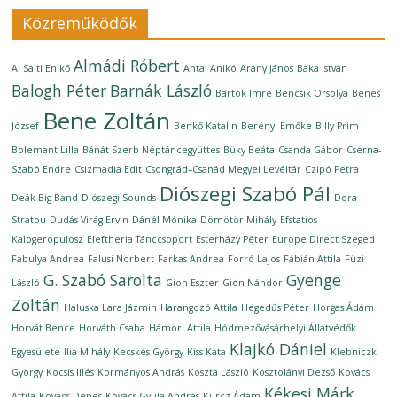
Közreműködők
Almádi Róbert
A. Sajti Enikő
Antal Anikó
Arany János
Baka István
Balogh Péter
Barnák László
Bartók Imre
Bencsik Orsolya
Benes
Bene Zoltán
József
Benkő Katalin
Berényi Emőke
Billy Prim
Bolemant Lilla
Bánát Szerb Néptáncegyüttes
Büky Beáta
Csanda Gábor
Cserna-
Szabó Endre
Csizmadia Edit
Csongrád–Csanád Megyei Levéltár
Czipó Petra
Diószegi Szabó Pál
Deák Big Band
Diószegi Sounds
Dora
Stratou
Dudás Virág Ervin
Dánél Mónika
Dömötör Mihály
Efstatios
Kalogeropulosz
Eleftheria Tánccsoport
Esterházy Péter
Europe Direct Szeged
Fabulya Andrea
Falusi Norbert
Farkas Andrea
Forró Lajos
Fábián Attila
Füzi
G. Szabó Sarolta
Gyenge
László
Gion Eszter
Gion Nándor
Zoltán
Haluska Lara Jázmin
Harangozó Attila
Hegedűs Péter
Horgas Ádám
Horvát Bence
Horváth Csaba
Hámori Attila
Hódmezővásárhelyi Állatvédők
Klajkó Dániel
Egyesülete
Ilia Mihály
Kecskés György
Kiss Kata
Klebniczki
György
Kocsis Illés
Kormányos András
Koszta László
Kosztolányi Dezső
Kovács
Kékesi Márk
Attila
Kovács Dénes
Kovács Gyula András
Kurcz Ádám