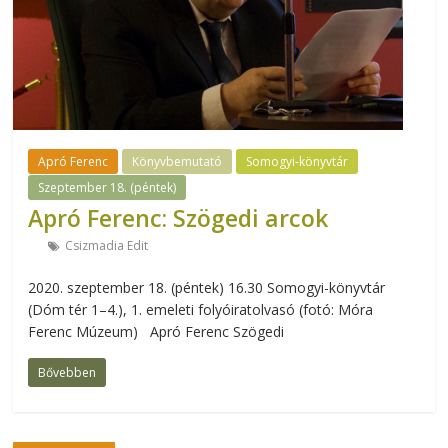
Apró Ferenc
Könyvbemutató
Somogyi-könyvtár
Szeptember 18. (péntek)
Apró Ferenc: Szögedi arcok
Csizmadia Edit
2020. szeptember 18. (péntek) 16.30 Somogyi-könyvtár
(Dóm tér 1–4.), 1. emeleti folyóiratolvasó (fotó: Móra
Ferenc Múzeum) Apró Ferenc Szögedi
Bővebben