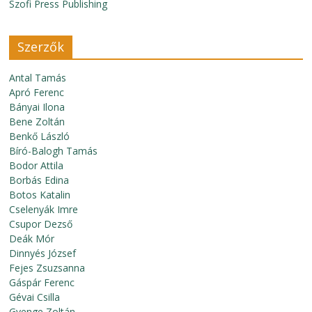
Szofi Press Publishing
Szerzők
Antal Tamás
Apró Ferenc
Bányai Ilona
Bene Zoltán
Benkő László
Bíró-Balogh Tamás
Bodor Attila
Borbás Edina
Botos Katalin
Cselenyák Imre
Csupor Dezső
Deák Mór
Dinnyés József
Fejes Zsuzsanna
Gáspár Ferenc
Gévai Csilla
Gyenge Zoltán