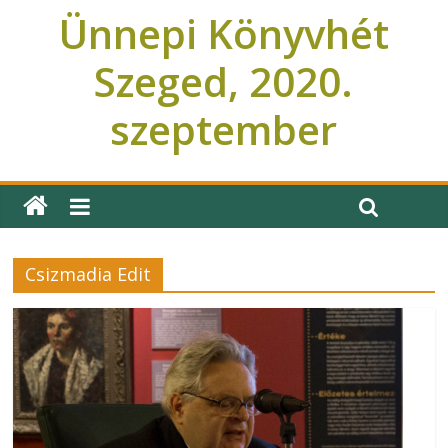
Ünnepi Könyvhét
Szeged, 2020.
szeptember
Ünnepi Könyvhét Szeged
Csizmadia Edit