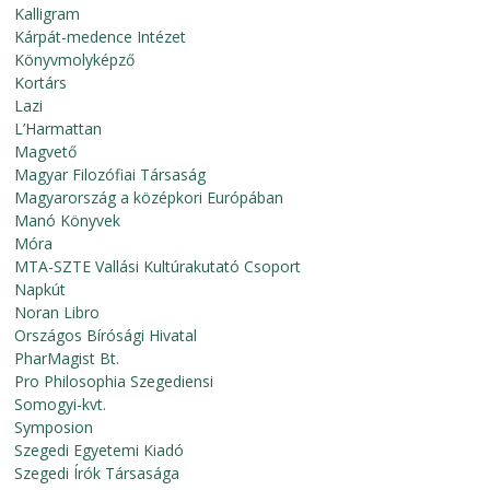
Kalligram
Kárpát-medence Intézet
Könyvmolyképző
Kortárs
Lazi
L’Harmattan
Magvető
Magyar Filozófiai Társaság
Magyarország a középkori Európában
Manó Könyvek
Móra
MTA-SZTE Vallási Kultúrakutató Csoport
Napkút
Noran Libro
Országos Bírósági Hivatal
PharMagist Bt.
Pro Philosophia Szegediensi
Somogyi-kvt.
Symposion
Szegedi Egyetemi Kiadó
Szegedi Írók Társasága