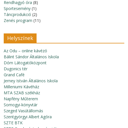
Rendhagyó óra
(8)
Sportesemény
(1)
Táncprodukció
(2)
Zenés program
(11)
Helyszínek
Az Odu – online kávézó
Bálint Sándor Általános Iskola
Dóm Látogatóközpont
Dugonics tér
Grand Café
Jerney István Általános Iskola
Milleniumi Kávéház
MTA SZAB székház
Napfény Műterem
Somogyi-könyvtár
Szeged Vasútállomás
Szentgyörgyi Albert Agóra
SZTE BTK