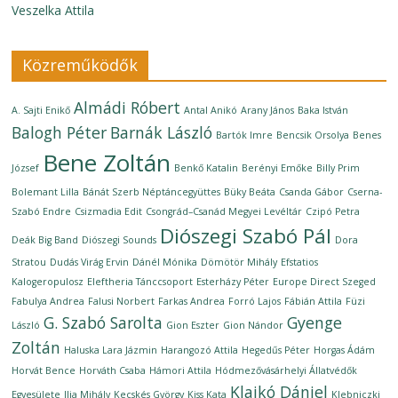
Veszelka Attila
Közreműködők
Almádi Róbert
A. Sajti Enikő
Antal Anikó
Arany János
Baka István
Balogh Péter
Barnák László
Bartók Imre
Bencsik Orsolya
Benes
Bene Zoltán
József
Benkő Katalin
Berényi Emőke
Billy Prim
Bolemant Lilla
Bánát Szerb Néptáncegyüttes
Büky Beáta
Csanda Gábor
Cserna-
Szabó Endre
Csizmadia Edit
Csongrád–Csanád Megyei Levéltár
Czipó Petra
Diószegi Szabó Pál
Deák Big Band
Diószegi Sounds
Dora
Stratou
Dudás Virág Ervin
Dánél Mónika
Dömötör Mihály
Efstatios
Kalogeropulosz
Eleftheria Tánccsoport
Esterházy Péter
Europe Direct Szeged
Fabulya Andrea
Falusi Norbert
Farkas Andrea
Forró Lajos
Fábián Attila
Füzi
G. Szabó Sarolta
Gyenge
László
Gion Eszter
Gion Nándor
Zoltán
Haluska Lara Jázmin
Harangozó Attila
Hegedűs Péter
Horgas Ádám
Horvát Bence
Horváth Csaba
Hámori Attila
Hódmezővásárhelyi Állatvédők
Klajkó Dániel
Egyesülete
Ilia Mihály
Kecskés György
Kiss Kata
Klebniczki