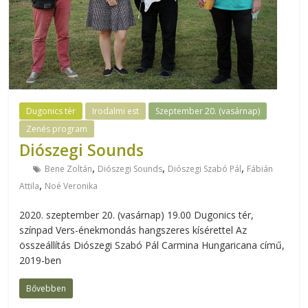
Dugonics tér
Irodalmi est
Szeptember 20. (vasárnap)
Zenés program
Diószegi Sounds
,
,
,
Bene Zoltán
Diószegi Sounds
Diószegi Szabó Pál
Fábián
,
Attila
Noé Veronika
2020. szeptember 20. (vasárnap) 19.00 Dugonics tér,
színpad Vers-énekmondás hangszeres kísérettel Az
összeállítás Diószegi Szabó Pál Carmina Hungaricana című,
2019-ben
Bővebben