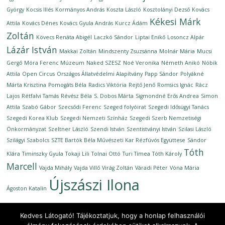
György
Kocsis Illés
Kormányos András
Koszta László
Kosztolányi Dezső
Kovács
Kékesi Márk
Attila
Kovács Dénes
Kovács Gyula András
Kurcz Ádám
Zoltán
Kövecs Renáta Abigél
Laczkó Sándor
Liptai Enikő
Losoncz Alpár
Lázár István
Makkai Zoltán
Mindszenty Zsuzsánna
Molnár Mária
Mucsi
Gergő
Móra Ferenc Múzeum
Naked SZESZ
Noé Veronika
Németh Anikó
Nóbik
Attila
Open Circus
Országos Állatvédelmi Alapítvány
Papp Sándor
Polyákné
Márta Krisztina
Pomogáts Béla
Radics Viktória
Rejtő Jenő
Romsics Ignác
Rácz
Lajos
Rétfalvi Tamás
Révész Béla
S. Dobos Márta
Sigmondné Erős Andrea
Simon
Attila
Szabó Gábor
Szecsődi Ferenc
Szeged folyóirat
Szegedi Idősügyi Tanács
Szegedi Korea Klub
Szegedi Nemzeti Színház
Szegedi Szerb Nemzetiségi
Önkormányzat
Szeltner László
Szendi István
Szentistványi István
Szilasi László
Szilágyi Szabolcs
SZTE Bartók Béla Művészeti Kar Rézfúvós Együttese
Sándor
Tóth
Klára
Timinszky Gyula
Tokaji Lili
Tolnai Ottó
Turi Tímea
Tóth Károly
Marcell
Vajda Mihály
Vajda Villő
Virág Zoltán
Váradi Péter
Vóna Mária
Újszászi Ilona
Ágoston Katalin
Kedves Látogató! Tájékoztatjuk, hogy a honlap felhasználói