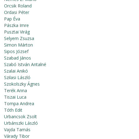
Orcsik Roland
Ordasi Péter
Pap Éva
Pászka Imre
Pusztai Virág
Selyem Zsuzsa
Simon Márton
Sipos József
Szabad János
Szabó István Antalné
Szalai Anikó
Szilasi László
Szokolszky Ágnes
Terék Anna
Tiszai Luca
Tompa Andrea
Tóth Edit
Urbancsok Zsolt
Urbánszki László
Vajda Tamás
Várady Tibor