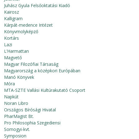
Juhász Gyula Felsőoktatási Kiadó
Kairosz
Kalligram
Kárpát-medence Intézet
Könyvmolyképző
Kortárs
Lazi
L’Harmattan
Magvető
Magyar Filozófiai Társaság
Magyarország a középkori Európában
Manó Könyvek
Móra
MTA-SZTE Vallási Kultúrakutató Csoport
Napkút
Noran Libro
Országos Bírósági Hivatal
PharMagist Bt.
Pro Philosophia Szegediensi
Somogyi-kvt.
Symposion