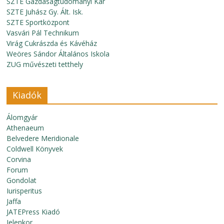
SZTE Gazdaságtudományi Kar
SZTE Juhász Gy. Ált. Isk.
SZTE Sportközpont
Vasvári Pál Technikum
Virág Cukrászda és Kávéház
Weöres Sándor Általános Iskola
ZUG művészeti tetthely
Kiadók
Álomgyár
Athenaeum
Belvedere Meridionale
Coldwell Könyvek
Corvina
Forum
Gondolat
Iurisperitus
Jaffa
JATEPress Kiadó
Jelenkor