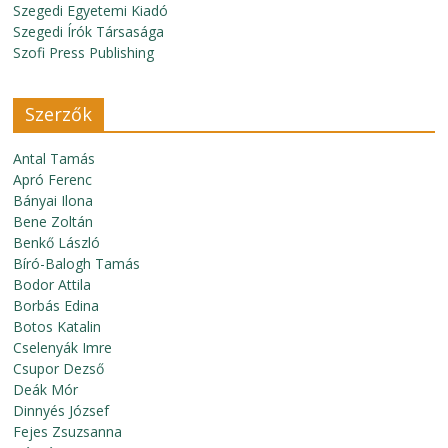
Szegedi Egyetemi Kiadó
Szegedi Írók Társasága
Szofi Press Publishing
Szerzők
Antal Tamás
Apró Ferenc
Bányai Ilona
Bene Zoltán
Benkő László
Bíró-Balogh Tamás
Bodor Attila
Borbás Edina
Botos Katalin
Cselenyák Imre
Csupor Dezső
Deák Mór
Dinnyés József
Fejes Zsuzsanna