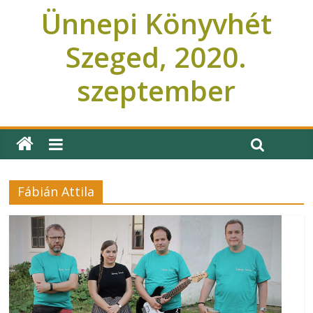
Ünnepi Könyvhét
Szeged, 2020.
szeptember
Ünnepi Könyvhét Szeged
Fábián Attila