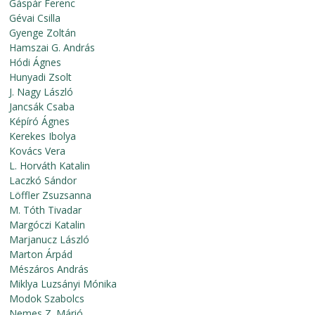
Gáspár Ferenc
Gévai Csilla
Gyenge Zoltán
Hamszai G. András
Hódi Ágnes
Hunyadi Zsolt
J. Nagy László
Jancsák Csaba
Képíró Ágnes
Kerekes Ibolya
Kovács Vera
L. Horváth Katalin
Laczkó Sándor
Löffler Zsuzsanna
M. Tóth Tivadar
Margóczi Katalin
Marjanucz László
Marton Árpád
Mészáros András
Miklya Luzsányi Mónika
Modok Szabolcs
Nemes Z. Márió