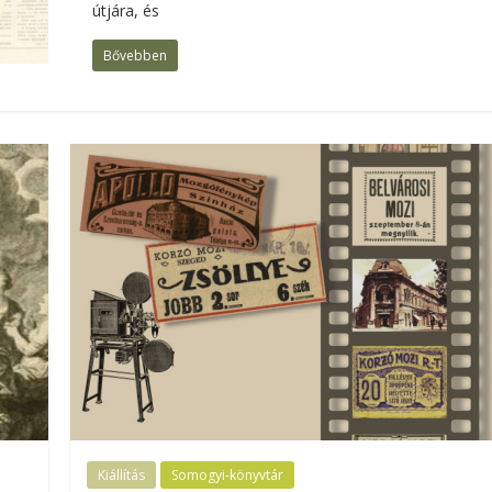
útjára, és
Bővebben
Kiállítás
Somogyi-könyvtár