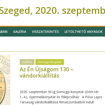
Szeged, 2020. szeptem
ÁBAN
GALÉRIA
VISSZATEKINTÉS
LETÖLTHETŐ ANYAGOK
Kiállítás
Somogyi-könyvtár
Az Én Újságom 130 –
vándorkiállítás
2020. szeptember 30-ig Somogyi-könyvtár (Dóm tér
1–4.), Gyermekkönyvtár és főlépcsőház A Pósa Lajos
Társaság vándorkiállítása Rimaszombatból indult