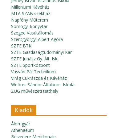
Jerney István Általános Iskola
Milleniumi Kávéház
MTA SZAB székház
Napfény Műterem
Somogyi-könyvtár
Szeged Vasútállomás
Szentgyörgyi Albert Agóra
SZTE BTK
SZTE Gazdaságtudományi Kar
SZTE Juhász Gy. Ált. Isk.
SZTE Sportközpont
Vasvári Pál Technikum
Virág Cukrászda és Kávéház
Weöres Sándor Általános Iskola
ZUG művészeti tetthely
Kiadók
Álomgyár
Athenaeum
Belvedere Meridionale