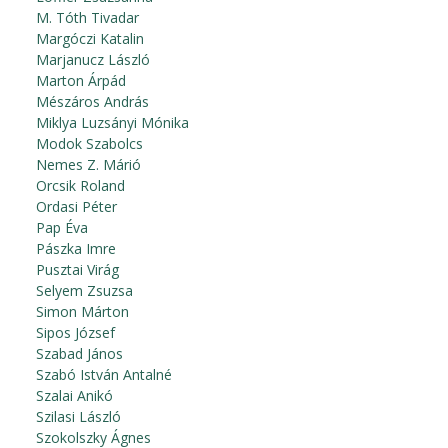
M. Tóth Tivadar
Margóczi Katalin
Marjanucz László
Marton Árpád
Mészáros András
Miklya Luzsányi Mónika
Modok Szabolcs
Nemes Z. Márió
Orcsik Roland
Ordasi Péter
Pap Éva
Pászka Imre
Pusztai Virág
Selyem Zsuzsa
Simon Márton
Sipos József
Szabad János
Szabó István Antalné
Szalai Anikó
Szilasi László
Szokolszky Ágnes