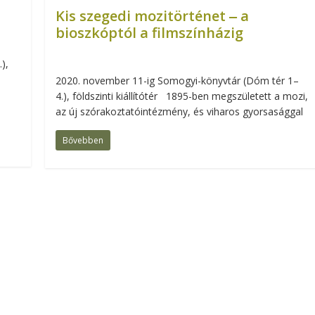
Kis szegedi mozitörténet ‒ a
bioszkóptól a filmszínházig
),
2020. november 11-ig Somogyi-könyvtár (Dóm tér 1–
4.), földszinti kiállítótér 1895-ben megszületett a mozi,
az új szórakoztatóintézmény, és viharos gyorsasággal
Bővebben