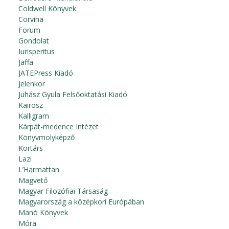
Coldwell Könyvek
Corvina
Forum
Gondolat
Iurisperitus
Jaffa
JATEPress Kiadó
Jelenkor
Juhász Gyula Felsőoktatási Kiadó
Kairosz
Kalligram
Kárpát-medence Intézet
Könyvmolyképző
Kortárs
Lazi
L’Harmattan
Magvető
Magyar Filozófiai Társaság
Magyarország a középkori Európában
Manó Könyvek
Móra