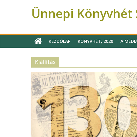
Ünnepi Könyvhét 
Ünnepi Könyvhét Szeged
KEZDŐLAP
KÖNYVHÉT, 2020
A MÉDI
Kiállítás