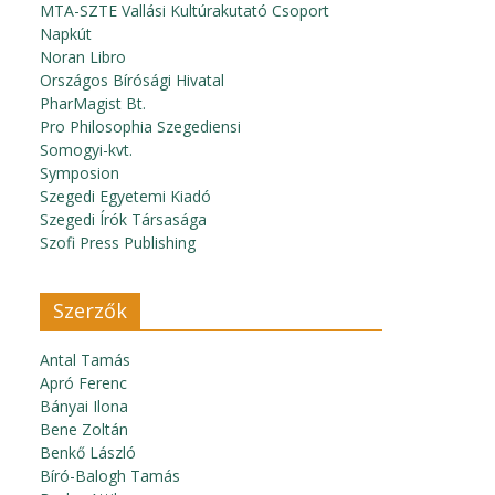
MTA-SZTE Vallási Kultúrakutató Csoport
Napkút
Noran Libro
Országos Bírósági Hivatal
PharMagist Bt.
Pro Philosophia Szegediensi
Somogyi-kvt.
Symposion
Szegedi Egyetemi Kiadó
Szegedi Írók Társasága
Szofi Press Publishing
Szerzők
Antal Tamás
Apró Ferenc
Bányai Ilona
Bene Zoltán
Benkő László
Bíró-Balogh Tamás