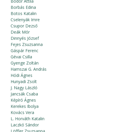
Bodor Attila
Borbás Edina
Botos Katalin
Cselenyák Imre
Csupor Dezső
Deák Mór
Dinnyés József
Fejes Zsuzsanna
Gáspár Ferenc
Gévai Csilla
Gyenge Zoltán
Hamszai G. András
Hódi Ágnes
Hunyadi Zsolt
J. Nagy László
Jancsák Csaba
Képíró Ágnes
Kerekes Ibolya
Kovács Vera
L. Horváth Katalin
Laczkó Sándor
Löffler Zsuzsanna