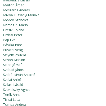
Marjanucz László
Marton Árpád
Mészáros András
Miklya Luzsányi Mónika
Modok Szabolcs
Nemes Z. Márió
Orcsik Roland
Ordasi Péter
Pap Éva
Pászka Imre
Pusztai Virág
Selyem Zsuzsa
Simon Márton
Sipos József
Szabad János
Szabó István Antalné
Szalai Anikó
Szilasi László
Szokolszky Ágnes
Terék Anna
Tiszai Luca
Tompa Andrea