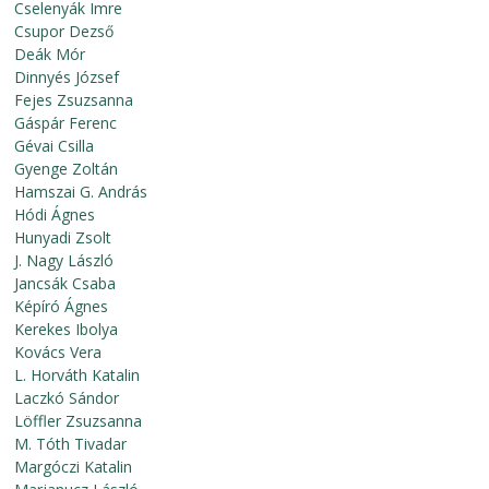
Cselenyák Imre
Csupor Dezső
Deák Mór
Dinnyés József
Fejes Zsuzsanna
Gáspár Ferenc
Gévai Csilla
Gyenge Zoltán
Hamszai G. András
Hódi Ágnes
Hunyadi Zsolt
J. Nagy László
Jancsák Csaba
Képíró Ágnes
Kerekes Ibolya
Kovács Vera
L. Horváth Katalin
Laczkó Sándor
Löffler Zsuzsanna
M. Tóth Tivadar
Margóczi Katalin