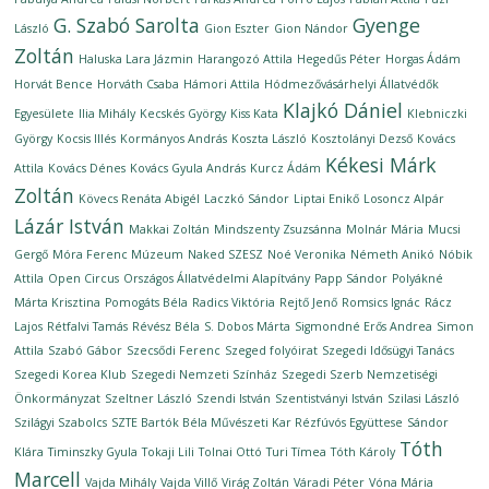
G. Szabó Sarolta
Gyenge
László
Gion Eszter
Gion Nándor
Zoltán
Haluska Lara Jázmin
Harangozó Attila
Hegedűs Péter
Horgas Ádám
Horvát Bence
Horváth Csaba
Hámori Attila
Hódmezővásárhelyi Állatvédők
Klajkó Dániel
Egyesülete
Ilia Mihály
Kecskés György
Kiss Kata
Klebniczki
György
Kocsis Illés
Kormányos András
Koszta László
Kosztolányi Dezső
Kovács
Kékesi Márk
Attila
Kovács Dénes
Kovács Gyula András
Kurcz Ádám
Zoltán
Kövecs Renáta Abigél
Laczkó Sándor
Liptai Enikő
Losoncz Alpár
Lázár István
Makkai Zoltán
Mindszenty Zsuzsánna
Molnár Mária
Mucsi
Gergő
Móra Ferenc Múzeum
Naked SZESZ
Noé Veronika
Németh Anikó
Nóbik
Attila
Open Circus
Országos Állatvédelmi Alapítvány
Papp Sándor
Polyákné
Márta Krisztina
Pomogáts Béla
Radics Viktória
Rejtő Jenő
Romsics Ignác
Rácz
Lajos
Rétfalvi Tamás
Révész Béla
S. Dobos Márta
Sigmondné Erős Andrea
Simon
Attila
Szabó Gábor
Szecsődi Ferenc
Szeged folyóirat
Szegedi Idősügyi Tanács
Szegedi Korea Klub
Szegedi Nemzeti Színház
Szegedi Szerb Nemzetiségi
Önkormányzat
Szeltner László
Szendi István
Szentistványi István
Szilasi László
Szilágyi Szabolcs
SZTE Bartók Béla Művészeti Kar Rézfúvós Együttese
Sándor
Tóth
Klára
Timinszky Gyula
Tokaji Lili
Tolnai Ottó
Turi Tímea
Tóth Károly
Marcell
Vajda Mihály
Vajda Villő
Virág Zoltán
Váradi Péter
Vóna Mária