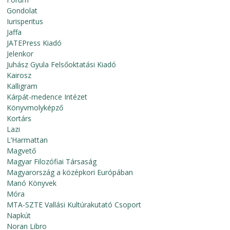
Gondolat
Iurisperitus
Jaffa
JATEPress Kiadó
Jelenkor
Juhász Gyula Felsőoktatási Kiadó
Kairosz
Kalligram
Kárpát-medence Intézet
Könyvmolyképző
Kortárs
Lazi
L’Harmattan
Magvető
Magyar Filozófiai Társaság
Magyarország a középkori Európában
Manó Könyvek
Móra
MTA-SZTE Vallási Kultúrakutató Csoport
Napkút
Noran Libro