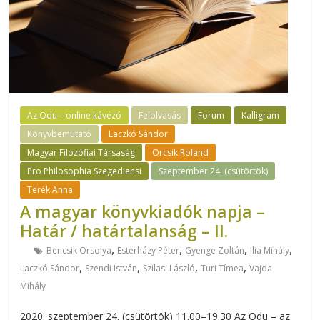
Az Odu – online kávézó
Felolvasás
Forum
Kalligram
Könyvbemutató
Laczkó Sándor
Magyar Filozófiai Társaság
Orcsik Roland
Pro Philosophia Szegediensi
Szeptember 24. (csütörtök)
Terék Anna
A magyar könyvkiadók napja –
Határ / határtalanság – II.
,
,
,
,
Bencsik Orsolya
Esterházy Péter
Gyenge Zoltán
Ilia Mihály
,
,
,
,
Laczkó Sándor
Szendi István
Szilasi László
Turi Tímea
Vajda
Mihály
2020. szeptember 24. (csütörtök) 11.00–19.30 Az Odu – az