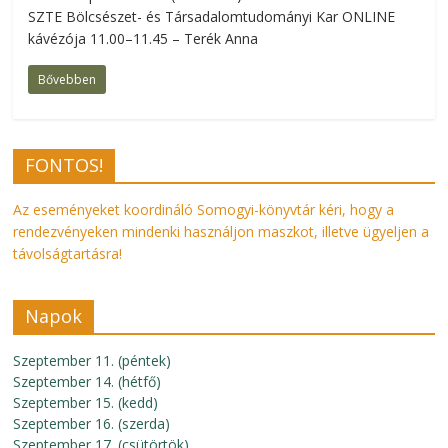
SZTE Bölcsészet- és Társadalomtudományi Kar ONLINE
kávézója 11.00–11.45 – Terék Anna
Bővebben
FONTOS!
Az eseményeket koordináló Somogyi-könyvtár kéri, hogy a
rendezvényeken mindenki használjon maszkot, illetve ügyeljen a
távolságtartásra!
Napok
Szeptember 11. (péntek)
Szeptember 14. (hétfő)
Szeptember 15. (kedd)
Szeptember 16. (szerda)
Szeptember 17. (csütörtök)