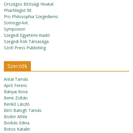
Országos Bírósági Hivatal
PharMagist Bt.
Pro Philosophia Szegediensi
Somogyi-kvt.
Symposion
Szegedi Egyetemi Kiadó
Szegedi Írók Társasága
Szofi Press Publishing
Szerzők
Antal Tamás
Apró Ferenc
Bányai Ilona
Bene Zoltán
Benkő László
Bíró-Balogh Tamás
Bodor Attila
Borbás Edina
Botos Katalin