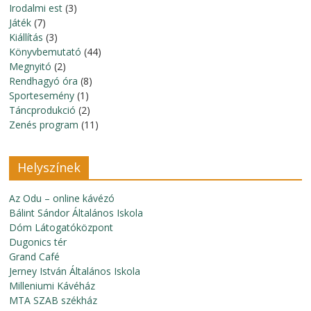
Irodalmi est
(3)
Játék
(7)
Kiállítás
(3)
Könyvbemutató
(44)
Megnyitó
(2)
Rendhagyó óra
(8)
Sportesemény
(1)
Táncprodukció
(2)
Zenés program
(11)
Helyszínek
Az Odu – online kávézó
Bálint Sándor Általános Iskola
Dóm Látogatóközpont
Dugonics tér
Grand Café
Jerney István Általános Iskola
Milleniumi Kávéház
MTA SZAB székház