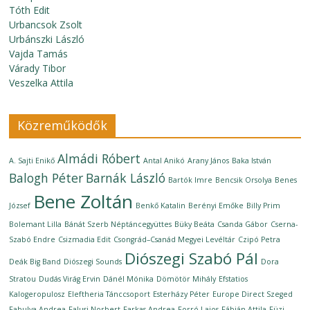
Tóth Edit
Urbancsok Zsolt
Urbánszki László
Vajda Tamás
Várady Tibor
Veszelka Attila
Közreműködők
Almádi Róbert
A. Sajti Enikő
Antal Anikó
Arany János
Baka István
Balogh Péter
Barnák László
Bartók Imre
Bencsik Orsolya
Benes
Bene Zoltán
József
Benkő Katalin
Berényi Emőke
Billy Prim
Bolemant Lilla
Bánát Szerb Néptáncegyüttes
Büky Beáta
Csanda Gábor
Cserna-
Szabó Endre
Csizmadia Edit
Csongrád–Csanád Megyei Levéltár
Czipó Petra
Diószegi Szabó Pál
Deák Big Band
Diószegi Sounds
Dora
Stratou
Dudás Virág Ervin
Dánél Mónika
Dömötör Mihály
Efstatios
Kalogeropulosz
Eleftheria Tánccsoport
Esterházy Péter
Europe Direct Szeged
Fabulya Andrea
Falusi Norbert
Farkas Andrea
Forró Lajos
Fábián Attila
Füzi