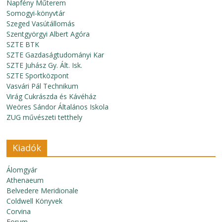
Napfény Műterem
Somogyi-könyvtár
Szeged Vasútállomás
Szentgyörgyi Albert Agóra
SZTE BTK
SZTE Gazdaságtudományi Kar
SZTE Juhász Gy. Ált. Isk.
SZTE Sportközpont
Vasvári Pál Technikum
Virág Cukrászda és Kávéház
Weöres Sándor Általános Iskola
ZUG művészeti tetthely
Kiadók
Álomgyár
Athenaeum
Belvedere Meridionale
Coldwell Könyvek
Corvina
Forum