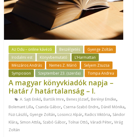
Az Odu – online kávézó
Beszélgetés
Gyenge Zoltán
Irodalmi est
Könyvbemutató
L’Harmattan
Mészáros András
Nemes Z. Márió
Selyem Zsuzsa
Symposion
Szeptember 23. (szerda)
Tompa Andrea
A magyar könyvkiadók napja –
Határ / határtalanság – I.
,
,
,
,
A. Sajti Enikő
Bartók Imre
Benes József
Berényi Emőke
,
,
,
,
Bolemant Lilla
Csanda Gábor
Cserna-Szabó Endre
Dánél Mónika
,
,
,
,
Füzi László
Gyenge Zoltán
Losoncz Alpár
Radics Viktória
Sándor
,
,
,
,
,
Klára
Simon Attila
Szabó Gábor
Tolnai Ottó
Váradi Péter
Virág
Zoltán