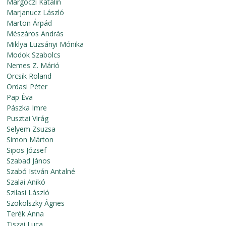
Margóczi Katalin
Marjanucz László
Marton Árpád
Mészáros András
Miklya Luzsányi Mónika
Modok Szabolcs
Nemes Z. Márió
Orcsik Roland
Ordasi Péter
Pap Éva
Pászka Imre
Pusztai Virág
Selyem Zsuzsa
Simon Márton
Sipos József
Szabad János
Szabó István Antalné
Szalai Anikó
Szilasi László
Szokolszky Ágnes
Terék Anna
Tiszai Luca