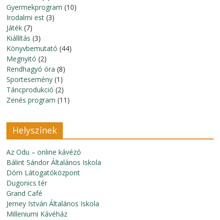
Gyermekprogram
(10)
Irodalmi est
(3)
Játék
(7)
Kiállítás
(3)
Könyvbemutató
(44)
Megnyitó
(2)
Rendhagyó óra
(8)
Sportesemény
(1)
Táncprodukció
(2)
Zenés program
(11)
Helyszínek
Az Odu – online kávézó
Bálint Sándor Általános Iskola
Dóm Látogatóközpont
Dugonics tér
Grand Café
Jerney István Általános Iskola
Milleniumi Kávéház