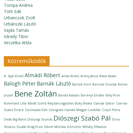
Tompa Andrea
Tóth Edit
Urbancsok Zsolt
Urbánszki László
Vajda Tamás
Várady Tibor
Veszelka Attila
Közreműködők
Almádi Róbert
A. Sajti Enikő
Antal Anikó
Arany János
Baka István
Balogh Péter
Barnák László
Bartók Imre
Bencsik Orsolya
Benes
Bene Zoltán
József
Benkő Katalin
Berényi Emőke
Billy Prim
Bolemant Lilla
Bánát Szerb Néptáncegyüttes
Büky Beáta
Csanda Gábor
Cserna-
Szabó Endre
Csizmadia Edit
Csongrád–Csanád Megyei Levéltár
Czipó Petra
Diószegi Szabó Pál
Deák Big Band
Diószegi Sounds
Dora
Stratou
Dudás Virág Ervin
Dánél Mónika
Dömötör Mihály
Efstatios