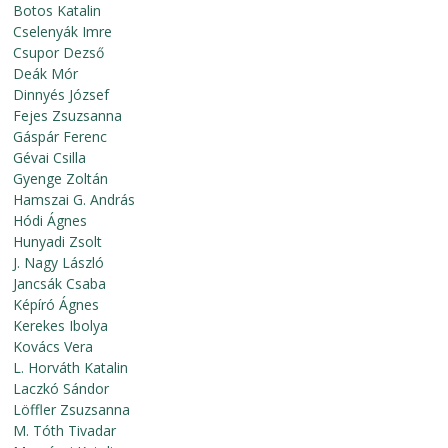
Botos Katalin
Cselenyák Imre
Csupor Dezső
Deák Mór
Dinnyés József
Fejes Zsuzsanna
Gáspár Ferenc
Gévai Csilla
Gyenge Zoltán
Hamszai G. András
Hódi Ágnes
Hunyadi Zsolt
J. Nagy László
Jancsák Csaba
Képíró Ágnes
Kerekes Ibolya
Kovács Vera
L. Horváth Katalin
Laczkó Sándor
Löffler Zsuzsanna
M. Tóth Tivadar