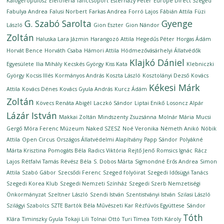
Kalogeropulosz
Eleftheria Tánccsoport
Esterházy Péter
Europe Direct Szeged
Fabulya Andrea
Falusi Norbert
Farkas Andrea
Forró Lajos
Fábián Attila
Füzi
G. Szabó Sarolta
Gyenge
László
Gion Eszter
Gion Nándor
Zoltán
Haluska Lara Jázmin
Harangozó Attila
Hegedűs Péter
Horgas Ádám
Horvát Bence
Horváth Csaba
Hámori Attila
Hódmezővásárhelyi Állatvédők
Klajkó Dániel
Egyesülete
Ilia Mihály
Kecskés György
Kiss Kata
Klebniczki
György
Kocsis Illés
Kormányos András
Koszta László
Kosztolányi Dezső
Kovács
Kékesi Márk
Attila
Kovács Dénes
Kovács Gyula András
Kurcz Ádám
Zoltán
Kövecs Renáta Abigél
Laczkó Sándor
Liptai Enikő
Losoncz Alpár
Lázár István
Makkai Zoltán
Mindszenty Zsuzsánna
Molnár Mária
Mucsi
Gergő
Móra Ferenc Múzeum
Naked SZESZ
Noé Veronika
Németh Anikó
Nóbik
Attila
Open Circus
Országos Állatvédelmi Alapítvány
Papp Sándor
Polyákné
Márta Krisztina
Pomogáts Béla
Radics Viktória
Rejtő Jenő
Romsics Ignác
Rácz
Lajos
Rétfalvi Tamás
Révész Béla
S. Dobos Márta
Sigmondné Erős Andrea
Simon
Attila
Szabó Gábor
Szecsődi Ferenc
Szeged folyóirat
Szegedi Idősügyi Tanács
Szegedi Korea Klub
Szegedi Nemzeti Színház
Szegedi Szerb Nemzetiségi
Önkormányzat
Szeltner László
Szendi István
Szentistványi István
Szilasi László
Szilágyi Szabolcs
SZTE Bartók Béla Művészeti Kar Rézfúvós Együttese
Sándor
Tóth
Klára
Timinszky Gyula
Tokaji Lili
Tolnai Ottó
Turi Tímea
Tóth Károly