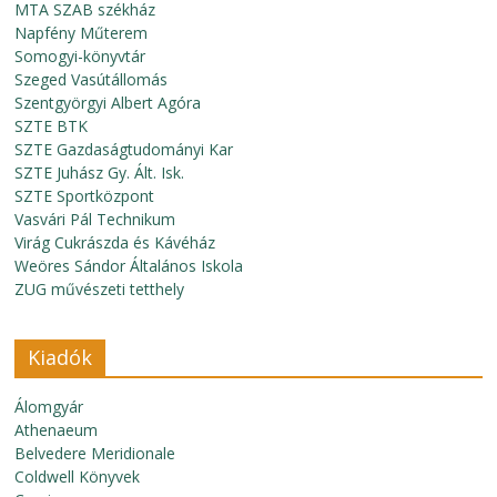
MTA SZAB székház
Napfény Műterem
Somogyi-könyvtár
Szeged Vasútállomás
Szentgyörgyi Albert Agóra
SZTE BTK
SZTE Gazdaságtudományi Kar
SZTE Juhász Gy. Ált. Isk.
SZTE Sportközpont
Vasvári Pál Technikum
Virág Cukrászda és Kávéház
Weöres Sándor Általános Iskola
ZUG művészeti tetthely
Kiadók
Álomgyár
Athenaeum
Belvedere Meridionale
Coldwell Könyvek