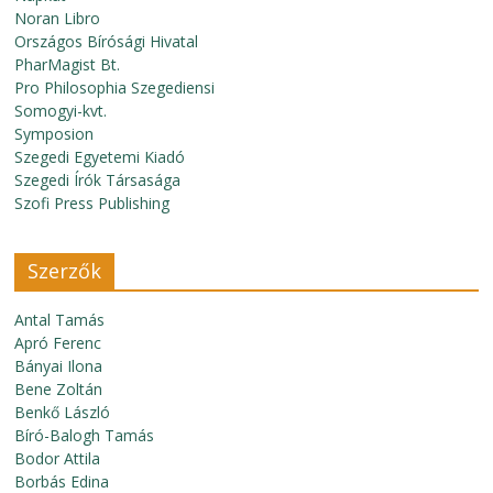
Noran Libro
Országos Bírósági Hivatal
PharMagist Bt.
Pro Philosophia Szegediensi
Somogyi-kvt.
Symposion
Szegedi Egyetemi Kiadó
Szegedi Írók Társasága
Szofi Press Publishing
Szerzők
Antal Tamás
Apró Ferenc
Bányai Ilona
Bene Zoltán
Benkő László
Bíró-Balogh Tamás
Bodor Attila
Borbás Edina