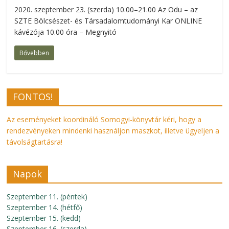
2020. szeptember 23. (szerda) 10.00–21.00 Az Odu – az
SZTE Bölcsészet- és Társadalomtudományi Kar ONLINE
kávézója 10.00 óra – Megnyitó
Bővebben
FONTOS!
Az eseményeket koordináló Somogyi-könyvtár kéri, hogy a
rendezvényeken mindenki használjon maszkot, illetve ügyeljen a
távolságtartásra!
Napok
Szeptember 11. (péntek)
Szeptember 14. (hétfő)
Szeptember 15. (kedd)
Szeptember 16. (szerda)