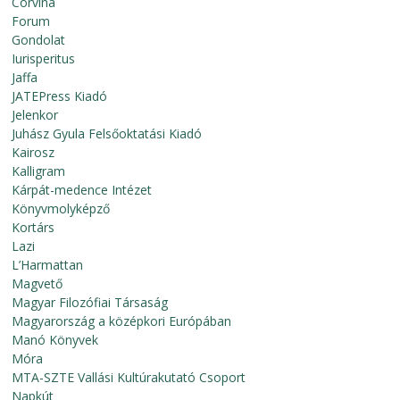
Corvina
Forum
Gondolat
Iurisperitus
Jaffa
JATEPress Kiadó
Jelenkor
Juhász Gyula Felsőoktatási Kiadó
Kairosz
Kalligram
Kárpát-medence Intézet
Könyvmolyképző
Kortárs
Lazi
L’Harmattan
Magvető
Magyar Filozófiai Társaság
Magyarország a középkori Európában
Manó Könyvek
Móra
MTA-SZTE Vallási Kultúrakutató Csoport
Napkút