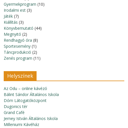
Gyermekprogram
(10)
Irodalmi est
(3)
Játék
(7)
Kiállítás
(3)
Könyvbemutató
(44)
Megnyitó
(2)
Rendhagyó óra
(8)
Sportesemény
(1)
Táncprodukció
(2)
Zenés program
(11)
Helyszínek
Az Odu – online kávézó
Bálint Sándor Általános Iskola
Dóm Látogatóközpont
Dugonics tér
Grand Café
Jerney István Általános Iskola
Milleniumi Kávéház