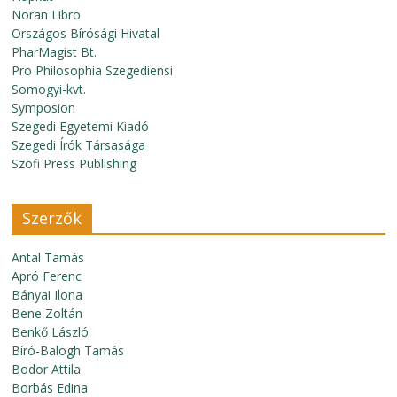
Noran Libro
Országos Bírósági Hivatal
PharMagist Bt.
Pro Philosophia Szegediensi
Somogyi-kvt.
Symposion
Szegedi Egyetemi Kiadó
Szegedi Írók Társasága
Szofi Press Publishing
Szerzők
Antal Tamás
Apró Ferenc
Bányai Ilona
Bene Zoltán
Benkő László
Bíró-Balogh Tamás
Bodor Attila
Borbás Edina