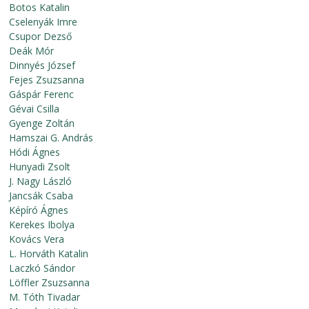
Botos Katalin
Cselenyák Imre
Csupor Dezső
Deák Mór
Dinnyés József
Fejes Zsuzsanna
Gáspár Ferenc
Gévai Csilla
Gyenge Zoltán
Hamszai G. András
Hódi Ágnes
Hunyadi Zsolt
J. Nagy László
Jancsák Csaba
Képíró Ágnes
Kerekes Ibolya
Kovács Vera
L. Horváth Katalin
Laczkó Sándor
Löffler Zsuzsanna
M. Tóth Tivadar