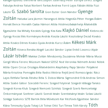
Kalogeropulosz
Eleftheria Tánccsoport
Esterházy Péter
Europe Direct Szeged
Fabulya Andrea
Falusi Norbert
Farkas Andrea
Forró Lajos
Fábián Attila
Füzi
G. Szabó Sarolta
Gyenge
László
Gion Eszter
Gion Nándor
Zoltán
Haluska Lara Jázmin
Harangozó Attila
Hegedűs Péter
Horgas Ádám
Horvát Bence
Horváth Csaba
Hámori Attila
Hódmezővásárhelyi Állatvédők
Klajkó Dániel
Egyesülete
Ilia Mihály
Kecskés György
Kiss Kata
Klebniczki
György
Kocsis Illés
Kormányos András
Koszta László
Kosztolányi Dezső
Kovács
Kékesi Márk
Attila
Kovács Dénes
Kovács Gyula András
Kurcz Ádám
Zoltán
Kövecs Renáta Abigél
Laczkó Sándor
Liptai Enikő
Losoncz Alpár
Lázár István
Makkai Zoltán
Mindszenty Zsuzsánna
Molnár Mária
Mucsi
Gergő
Móra Ferenc Múzeum
Naked SZESZ
Noé Veronika
Németh Anikó
Nóbik
Attila
Open Circus
Országos Állatvédelmi Alapítvány
Papp Sándor
Polyákné
Márta Krisztina
Pomogáts Béla
Radics Viktória
Rejtő Jenő
Romsics Ignác
Rácz
Lajos
Rétfalvi Tamás
Révész Béla
S. Dobos Márta
Sigmondné Erős Andrea
Simon
Attila
Szabó Gábor
Szecsődi Ferenc
Szeged folyóirat
Szegedi Idősügyi Tanács
Szegedi Korea Klub
Szegedi Nemzeti Színház
Szegedi Szerb Nemzetiségi
Önkormányzat
Szeltner László
Szendi István
Szentistványi István
Szilasi László
Szilágyi Szabolcs
SZTE Bartók Béla Művészeti Kar Rézfúvós Együttese
Sándor
Tóth
Klára
Timinszky Gyula
Tokaji Lili
Tolnai Ottó
Turi Tímea
Tóth Károly