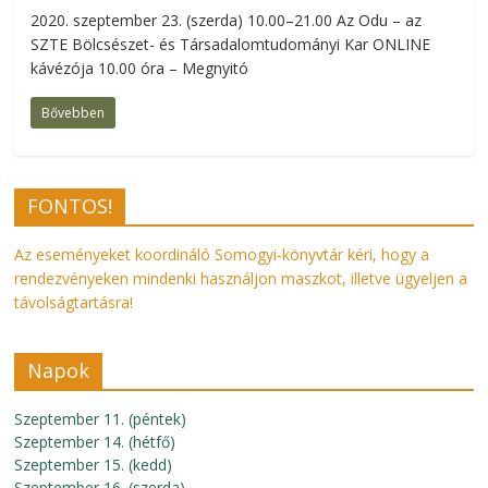
2020. szeptember 23. (szerda) 10.00–21.00 Az Odu – az
SZTE Bölcsészet- és Társadalomtudományi Kar ONLINE
kávézója 10.00 óra – Megnyitó
Bővebben
FONTOS!
Az eseményeket koordináló Somogyi-könyvtár kéri, hogy a
rendezvényeken mindenki használjon maszkot, illetve ügyeljen a
távolságtartásra!
Napok
Szeptember 11. (péntek)
Szeptember 14. (hétfő)
Szeptember 15. (kedd)
Szeptember 16. (szerda)