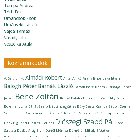
Tompa Andrea
Tóth Edit
Urbancsok Zsolt
Urbánszki László
Vajda Tamás
Várady Tibor
Veszelka Attila
Közreműködők
Almádi Róbert
A. Sajti Enikő
Antal Anikó
Arany János
Baka István
Balogh Péter
Barnák László
Bartók Imre
Bencsik Orsolya
Benes
Bene Zoltán
József
Benkő Katalin
Berényi Emőke
Billy Prim
Bolemant Lilla
Bánát Szerb Néptáncegyüttes
Büky Beáta
Csanda Gábor
Cserna-
Szabó Endre
Csizmadia Edit
Csongrád–Csanád Megyei Levéltár
Czipó Petra
Diószegi Szabó Pál
Deák Big Band
Diószegi Sounds
Dora
Stratou
Dudás Virág Ervin
Dánél Mónika
Dömötör Mihály
Efstatios