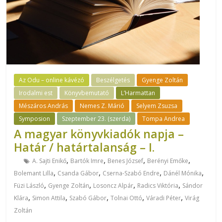
Az Odu – online kávézó
Beszélgetés
Gyenge Zoltán
Irodalmi est
Könyvbemutató
L’Harmattan
Mészáros András
Nemes Z. Márió
Selyem Zsuzsa
Symposion
Szeptember 23. (szerda)
Tompa Andrea
A magyar könyvkiadók napja –
Határ / határtalanság – I.
,
,
,
,
A. Sajti Enikő
Bartók Imre
Benes József
Berényi Emőke
,
,
,
,
Bolemant Lilla
Csanda Gábor
Cserna-Szabó Endre
Dánél Mónika
,
,
,
,
Füzi László
Gyenge Zoltán
Losoncz Alpár
Radics Viktória
Sándor
,
,
,
,
,
Klára
Simon Attila
Szabó Gábor
Tolnai Ottó
Váradi Péter
Virág
Zoltán