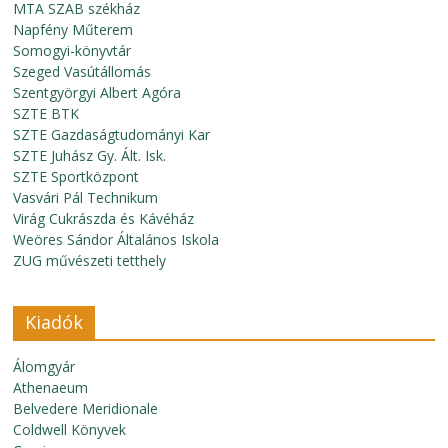
MTA SZAB székház
Napfény Műterem
Somogyi-könyvtár
Szeged Vasútállomás
Szentgyörgyi Albert Agóra
SZTE BTK
SZTE Gazdaságtudományi Kar
SZTE Juhász Gy. Ált. Isk.
SZTE Sportközpont
Vasvári Pál Technikum
Virág Cukrászda és Kávéház
Weöres Sándor Általános Iskola
ZUG művészeti tetthely
Kiadók
Álomgyár
Athenaeum
Belvedere Meridionale
Coldwell Könyvek