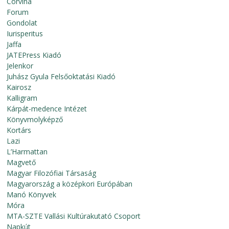
Corvina
Forum
Gondolat
Iurisperitus
Jaffa
JATEPress Kiadó
Jelenkor
Juhász Gyula Felsőoktatási Kiadó
Kairosz
Kalligram
Kárpát-medence Intézet
Könyvmolyképző
Kortárs
Lazi
L’Harmattan
Magvető
Magyar Filozófiai Társaság
Magyarország a középkori Európában
Manó Könyvek
Móra
MTA-SZTE Vallási Kultúrakutató Csoport
Napkút