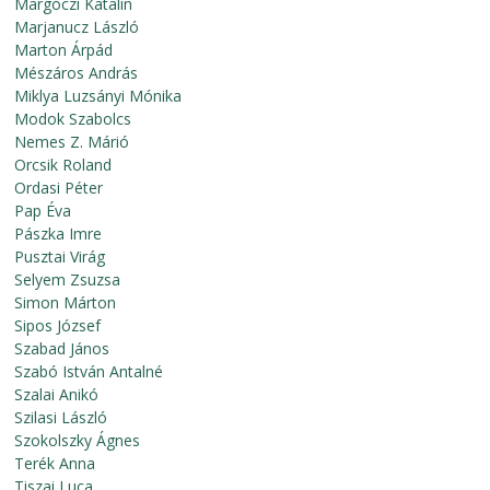
Margóczi Katalin
Marjanucz László
Marton Árpád
Mészáros András
Miklya Luzsányi Mónika
Modok Szabolcs
Nemes Z. Márió
Orcsik Roland
Ordasi Péter
Pap Éva
Pászka Imre
Pusztai Virág
Selyem Zsuzsa
Simon Márton
Sipos József
Szabad János
Szabó István Antalné
Szalai Anikó
Szilasi László
Szokolszky Ágnes
Terék Anna
Tiszai Luca