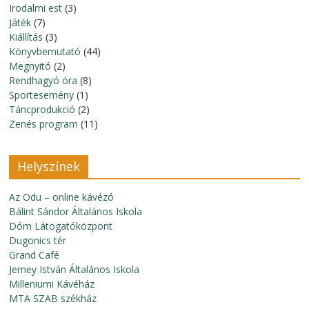
Irodalmi est
(3)
Játék
(7)
Kiállítás
(3)
Könyvbemutató
(44)
Megnyitó
(2)
Rendhagyó óra
(8)
Sportesemény
(1)
Táncprodukció
(2)
Zenés program
(11)
Helyszínek
Az Odu – online kávézó
Bálint Sándor Általános Iskola
Dóm Látogatóközpont
Dugonics tér
Grand Café
Jerney István Általános Iskola
Milleniumi Kávéház
MTA SZAB székház