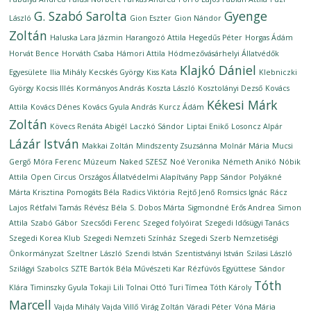
G. Szabó Sarolta
Gyenge
László
Gion Eszter
Gion Nándor
Zoltán
Haluska Lara Jázmin
Harangozó Attila
Hegedűs Péter
Horgas Ádám
Horvát Bence
Horváth Csaba
Hámori Attila
Hódmezővásárhelyi Állatvédők
Klajkó Dániel
Egyesülete
Ilia Mihály
Kecskés György
Kiss Kata
Klebniczki
György
Kocsis Illés
Kormányos András
Koszta László
Kosztolányi Dezső
Kovács
Kékesi Márk
Attila
Kovács Dénes
Kovács Gyula András
Kurcz Ádám
Zoltán
Kövecs Renáta Abigél
Laczkó Sándor
Liptai Enikő
Losoncz Alpár
Lázár István
Makkai Zoltán
Mindszenty Zsuzsánna
Molnár Mária
Mucsi
Gergő
Móra Ferenc Múzeum
Naked SZESZ
Noé Veronika
Németh Anikó
Nóbik
Attila
Open Circus
Országos Állatvédelmi Alapítvány
Papp Sándor
Polyákné
Márta Krisztina
Pomogáts Béla
Radics Viktória
Rejtő Jenő
Romsics Ignác
Rácz
Lajos
Rétfalvi Tamás
Révész Béla
S. Dobos Márta
Sigmondné Erős Andrea
Simon
Attila
Szabó Gábor
Szecsődi Ferenc
Szeged folyóirat
Szegedi Idősügyi Tanács
Szegedi Korea Klub
Szegedi Nemzeti Színház
Szegedi Szerb Nemzetiségi
Önkormányzat
Szeltner László
Szendi István
Szentistványi István
Szilasi László
Szilágyi Szabolcs
SZTE Bartók Béla Művészeti Kar Rézfúvós Együttese
Sándor
Tóth
Klára
Timinszky Gyula
Tokaji Lili
Tolnai Ottó
Turi Tímea
Tóth Károly
Marcell
Vajda Mihály
Vajda Villő
Virág Zoltán
Váradi Péter
Vóna Mária