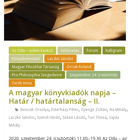
Az Odu – online kávézó
Felolvasás
Forum
Kalligram
Könyvbemutató
Laczkó Sándor
Magyar Filozófiai Társaság
Orcsik Roland
Pro Philosophia Szegediensi
Szeptember 24. (csütörtök)
Terék Anna
A magyar könyvkiadók napja –
Határ / határtalanság – II.
,
,
,
,
Bencsik Orsolya
Esterházy Péter
Gyenge Zoltán
Ilia Mihály
,
,
,
,
Laczkó Sándor
Szendi István
Szilasi László
Turi Tímea
Vajda
Mihály
2020. szeptember 24. (csütörtök) 11.00–19.30 Az Odu – az