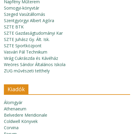
Napfény Műterem
Somogyi-könyvtár
Szeged Vasútállomás
Szentgyörgyi Albert Agóra
SZTE BTK
SZTE Gazdaságtudományi Kar
SZTE Juhász Gy. Ált. Isk.
SZTE Sportközpont
Vasvári Pál Technikum
Virág Cukrászda és Kávéház
Weöres Sándor Általános Iskola
ZUG művészeti tetthely
Kiadók
Álomgyár
Athenaeum
Belvedere Meridionale
Coldwell Könyvek
Corvina
Forum