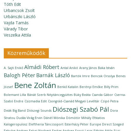
Tóth Edit
Urbancsok Zsolt
Urbánszki László
Vajda Tamás
Várady Tibor
Veszelka Attila
Közreműködők
Almádi Róbert
A. Sajti Enikő
Antal Anikó
Arany János
Baka István
Balogh Péter
Barnák László
Bartók Imre
Bencsik Orsolya
Benes
Bene Zoltán
József
Benkő Katalin
Berényi Emőke
Billy Prim
Bolemant Lilla
Bánát Szerb Néptáncegyüttes
Büky Beáta
Csanda Gábor
Cserna-
Szabó Endre
Csizmadia Edit
Csongrád–Csanád Megyei Levéltár
Czipó Petra
Diószegi Szabó Pál
Deák Big Band
Diószegi Sounds
Dora
Stratou
Dudás Virág Ervin
Dánél Mónika
Dömötör Mihály
Efstatios
Kalogeropulosz
Eleftheria Tánccsoport
Esterházy Péter
Europe Direct Szeged
Fabulya Andrea
Falusi Norbert
Farkas Andrea
Forró Lajos
Fábián Attila
Füzi