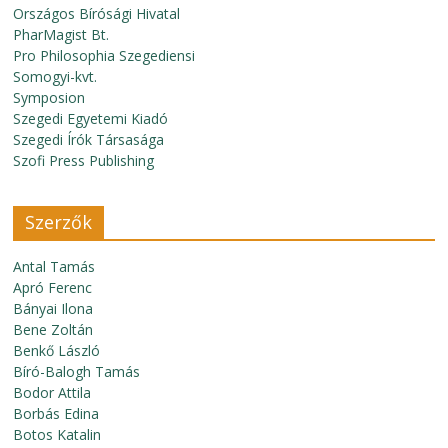
Országos Bírósági Hivatal
PharMagist Bt.
Pro Philosophia Szegediensi
Somogyi-kvt.
Symposion
Szegedi Egyetemi Kiadó
Szegedi Írók Társasága
Szofi Press Publishing
Szerzők
Antal Tamás
Apró Ferenc
Bányai Ilona
Bene Zoltán
Benkő László
Bíró-Balogh Tamás
Bodor Attila
Borbás Edina
Botos Katalin