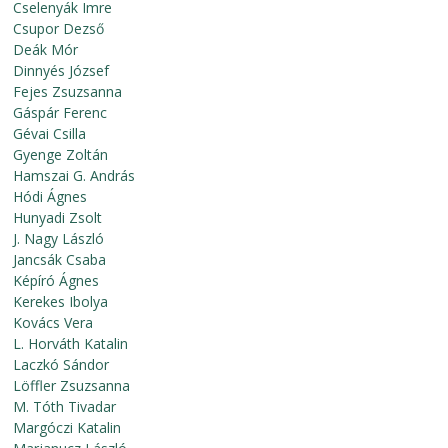
Cselenyák Imre
Csupor Dezső
Deák Mór
Dinnyés József
Fejes Zsuzsanna
Gáspár Ferenc
Gévai Csilla
Gyenge Zoltán
Hamszai G. András
Hódi Ágnes
Hunyadi Zsolt
J. Nagy László
Jancsák Csaba
Képíró Ágnes
Kerekes Ibolya
Kovács Vera
L. Horváth Katalin
Laczkó Sándor
Löffler Zsuzsanna
M. Tóth Tivadar
Margóczi Katalin