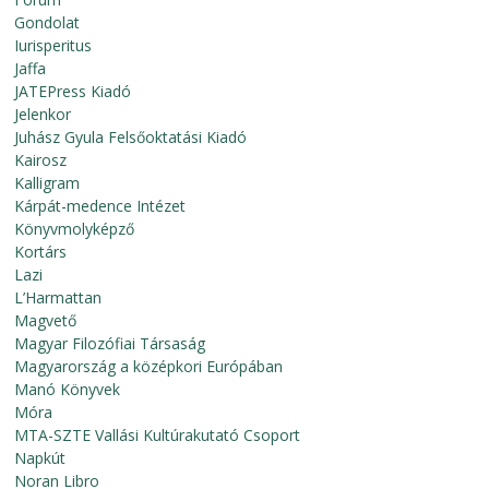
Gondolat
Iurisperitus
Jaffa
JATEPress Kiadó
Jelenkor
Juhász Gyula Felsőoktatási Kiadó
Kairosz
Kalligram
Kárpát-medence Intézet
Könyvmolyképző
Kortárs
Lazi
L’Harmattan
Magvető
Magyar Filozófiai Társaság
Magyarország a középkori Európában
Manó Könyvek
Móra
MTA-SZTE Vallási Kultúrakutató Csoport
Napkút
Noran Libro