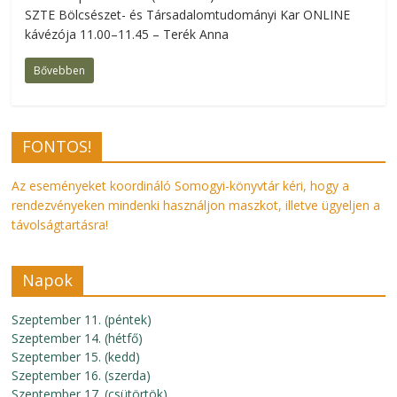
SZTE Bölcsészet- és Társadalomtudományi Kar ONLINE
kávézója 11.00–11.45 – Terék Anna
Bővebben
FONTOS!
Az eseményeket koordináló Somogyi-könyvtár kéri, hogy a
rendezvényeken mindenki használjon maszkot, illetve ügyeljen a
távolságtartásra!
Napok
Szeptember 11. (péntek)
Szeptember 14. (hétfő)
Szeptember 15. (kedd)
Szeptember 16. (szerda)
Szeptember 17. (csütörtök)