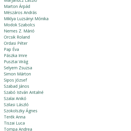
Marjanucz László
Marton Árpád
Mészáros András
Miklya Luzsányi Mónika
Modok Szabolcs
Nemes Z. Márió
Orcsik Roland
Ordasi Péter
Pap Éva
Pászka Imre
Pusztai Virág
Selyem Zsuzsa
Simon Márton
Sipos József
Szabad János
Szabó István Antalné
Szalai Anikó
Szilasi László
Szokolszky Ágnes
Terék Anna
Tiszai Luca
Tompa Andrea