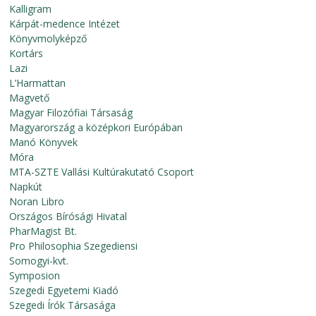
Kalligram
Kárpát-medence Intézet
Könyvmolyképző
Kortárs
Lazi
L’Harmattan
Magvető
Magyar Filozófiai Társaság
Magyarország a középkori Európában
Manó Könyvek
Móra
MTA-SZTE Vallási Kultúrakutató Csoport
Napkút
Noran Libro
Országos Bírósági Hivatal
PharMagist Bt.
Pro Philosophia Szegediensi
Somogyi-kvt.
Symposion
Szegedi Egyetemi Kiadó
Szegedi Írók Társasága