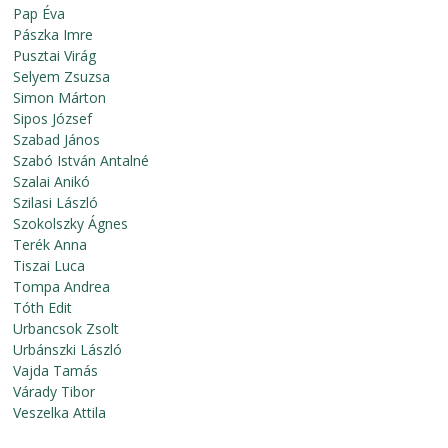
Pap Éva
Pászka Imre
Pusztai Virág
Selyem Zsuzsa
Simon Márton
Sipos József
Szabad János
Szabó István Antalné
Szalai Anikó
Szilasi László
Szokolszky Ágnes
Terék Anna
Tiszai Luca
Tompa Andrea
Tóth Edit
Urbancsok Zsolt
Urbánszki László
Vajda Tamás
Várady Tibor
Veszelka Attila