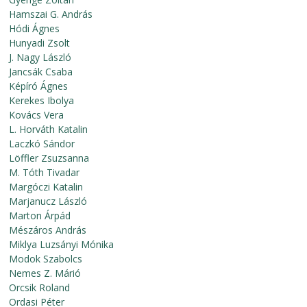
Hamszai G. András
Hódi Ágnes
Hunyadi Zsolt
J. Nagy László
Jancsák Csaba
Képíró Ágnes
Kerekes Ibolya
Kovács Vera
L. Horváth Katalin
Laczkó Sándor
Löffler Zsuzsanna
M. Tóth Tivadar
Margóczi Katalin
Marjanucz László
Marton Árpád
Mészáros András
Miklya Luzsányi Mónika
Modok Szabolcs
Nemes Z. Márió
Orcsik Roland
Ordasi Péter