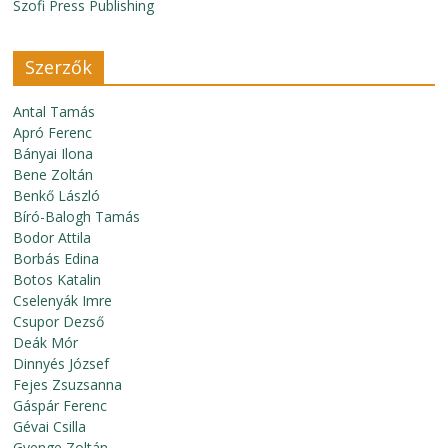
Szofi Press Publishing
Szerzők
Antal Tamás
Apró Ferenc
Bányai Ilona
Bene Zoltán
Benkő László
Bíró-Balogh Tamás
Bodor Attila
Borbás Edina
Botos Katalin
Cselenyák Imre
Csupor Dezső
Deák Mór
Dinnyés József
Fejes Zsuzsanna
Gáspár Ferenc
Gévai Csilla
Gyenge Zoltán