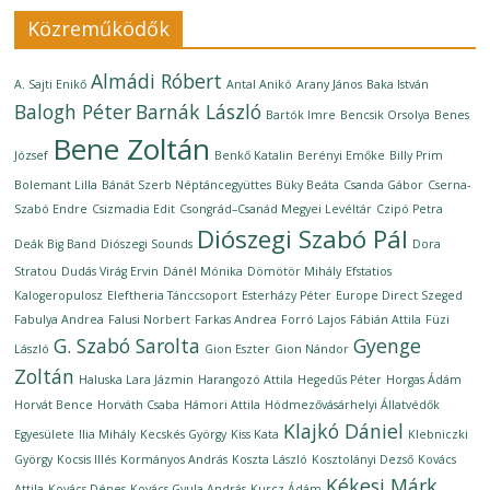
Közreműködők
Almádi Róbert
A. Sajti Enikő
Antal Anikó
Arany János
Baka István
Balogh Péter
Barnák László
Bartók Imre
Bencsik Orsolya
Benes
Bene Zoltán
József
Benkő Katalin
Berényi Emőke
Billy Prim
Bolemant Lilla
Bánát Szerb Néptáncegyüttes
Büky Beáta
Csanda Gábor
Cserna-
Szabó Endre
Csizmadia Edit
Csongrád–Csanád Megyei Levéltár
Czipó Petra
Diószegi Szabó Pál
Deák Big Band
Diószegi Sounds
Dora
Stratou
Dudás Virág Ervin
Dánél Mónika
Dömötör Mihály
Efstatios
Kalogeropulosz
Eleftheria Tánccsoport
Esterházy Péter
Europe Direct Szeged
Fabulya Andrea
Falusi Norbert
Farkas Andrea
Forró Lajos
Fábián Attila
Füzi
G. Szabó Sarolta
Gyenge
László
Gion Eszter
Gion Nándor
Zoltán
Haluska Lara Jázmin
Harangozó Attila
Hegedűs Péter
Horgas Ádám
Horvát Bence
Horváth Csaba
Hámori Attila
Hódmezővásárhelyi Állatvédők
Klajkó Dániel
Egyesülete
Ilia Mihály
Kecskés György
Kiss Kata
Klebniczki
György
Kocsis Illés
Kormányos András
Koszta László
Kosztolányi Dezső
Kovács
Kékesi Márk
Attila
Kovács Dénes
Kovács Gyula András
Kurcz Ádám