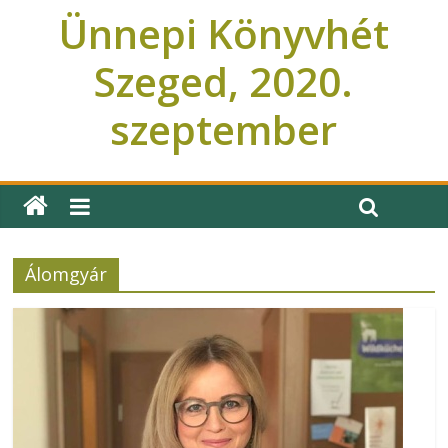
Ünnepi Könyvhét
Szeged, 2020.
szeptember
Ünnepi Könyvhét Szeged
Álomgyár