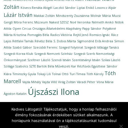
Zoltán
Kövecs Renáta Abigél
Laczkó Sándor
Liptai Enikő
Losoncz Alpár
Lázár István
Makkai Zoltán
Mindszenty Zsuzsánna
Molnár Mária
Mucsi
Gergő
Móra Ferenc Múzeum
Naked SZESZ
Noé Veronika
Németh Anikó
Nóbik
Attila
Open Circus
Országos Állatvédelmi Alapítvány
Papp Sándor
Polyákné
Márta Krisztina
Pomogáts Béla
Radics Viktória
Rejtő Jenő
Romsics Ignác
Rácz
Lajos
Rétfalvi Tamás
Révész Béla
S. Dobos Márta
Sigmondné Erős Andrea
Simon
Attila
Szabó Gábor
Szecsődi Ferenc
Szeged folyóirat
Szegedi Idősügyi Tanács
Szegedi Korea Klub
Szegedi Nemzeti Színház
Szegedi Szerb Nemzetiségi
Önkormányzat
Szeltner László
Szendi István
Szentistványi István
Szilasi László
Szilágyi Szabolcs
SZTE Bartók Béla Művészeti Kar Rézfúvós Együttese
Sándor
Tóth
Klára
Timinszky Gyula
Tokaji Lili
Tolnai Ottó
Turi Tímea
Tóth Károly
Marcell
Vajda Mihály
Vajda Villő
Virág Zoltán
Váradi Péter
Vóna Mária
Újszászi Ilona
Ágoston Katalin
Kedves Látogató! Tájékoztatjuk, hogy a honlap felhasználói
élmény fokozásának érdekében sütiket alkalmazunk. A
honlapunk használatával ön a tájékoztatásunkat tudomásul
Copyright © 2026
Ünnepi Könyvhét Szeged, 2020. szeptember
.
veszi.
All rights reserved.