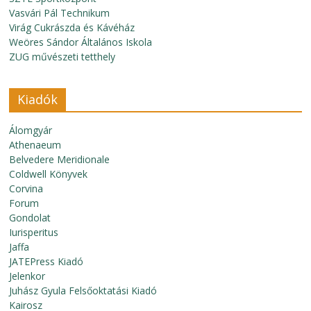
Vasvári Pál Technikum
Virág Cukrászda és Kávéház
Weöres Sándor Általános Iskola
ZUG művészeti tetthely
Kiadók
Álomgyár
Athenaeum
Belvedere Meridionale
Coldwell Könyvek
Corvina
Forum
Gondolat
Iurisperitus
Jaffa
JATEPress Kiadó
Jelenkor
Juhász Gyula Felsőoktatási Kiadó
Kairosz