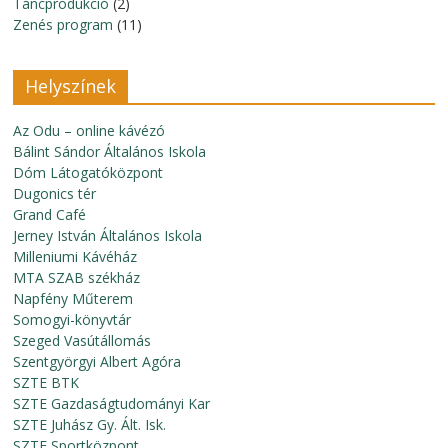
Táncprodukció
(2)
Zenés program
(11)
Helyszínek
Az Odu – online kávézó
Bálint Sándor Általános Iskola
Dóm Látogatóközpont
Dugonics tér
Grand Café
Jerney István Általános Iskola
Milleniumi Kávéház
MTA SZAB székház
Napfény Műterem
Somogyi-könyvtár
Szeged Vasútállomás
Szentgyörgyi Albert Agóra
SZTE BTK
SZTE Gazdaságtudományi Kar
SZTE Juhász Gy. Ált. Isk.
SZTE Sportközpont