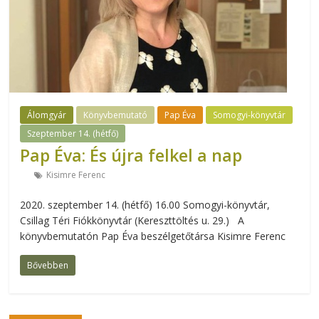
Álomgyár
Könyvbemutató
Pap Éva
Somogyi-könyvtár
Szeptember 14. (hétfő)
Pap Éva: És újra felkel a nap
Kisimre Ferenc
2020. szeptember 14. (hétfő) 16.00 Somogyi-könyvtár,
Csillag Téri Fiókkönyvtár (Kereszttöltés u. 29.) A
könyvbemutatón Pap Éva beszélgetőtársa Kisimre Ferenc
Bővebben