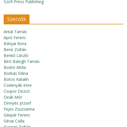
Szofi Press Publishing
Szerzők
Antal Tamás
Apró Ferenc
Bányai Ilona
Bene Zoltán
Benkő László
Bíró-Balogh Tamás
Bodor Attila
Borbás Edina
Botos Katalin
Cselenyák Imre
Csupor Dezső
Deák Mór
Dinnyés József
Fejes Zsuzsanna
Gáspár Ferenc
Gévai Csilla
Gyenge Zoltán