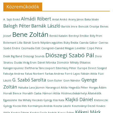
Közreműködők
Almádi Róbert
A. Sajti Enikő
Antal Anikó
Arany János
Baka István
Balogh Péter
Barnák László
Bartók Imre
Bencsik Orsolya
Benes
Bene Zoltán
József
Benkő Katalin
Berényi Emőke
Billy Prim
Bolemant Lilla
Bánát Szerb Néptáncegyüttes
Büky Beáta
Csanda Gábor
Cserna-
Szabó Endre
Csizmadia Edit
Csongrád–Csanád Megyei Levéltár
Czipó Petra
Diószegi Szabó Pál
Deák Big Band
Diószegi Sounds
Dora
Stratou
Dudás Virág Ervin
Dánél Mónika
Dömötör Mihály
Efstatios
Kalogeropulosz
Eleftheria Tánccsoport
Esterházy Péter
Europe Direct Szeged
Fabulya Andrea
Falusi Norbert
Farkas Andrea
Forró Lajos
Fábián Attila
Füzi
G. Szabó Sarolta
Gyenge
László
Gion Eszter
Gion Nándor
Zoltán
Haluska Lara Jázmin
Harangozó Attila
Hegedűs Péter
Horgas Ádám
Horvát Bence
Horváth Csaba
Hámori Attila
Hódmezővásárhelyi Állatvédők
Klajkó Dániel
Egyesülete
Ilia Mihály
Kecskés György
Kiss Kata
Klebniczki
György
Kocsis Illés
Kormányos András
Koszta László
Kosztolányi Dezső
Kovács
Kékesi Márk
Attila
Kovács Dénes
Kovács Gyula András
Kurcz Ádám