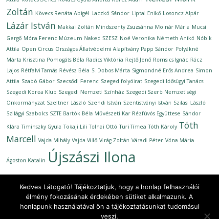
Zoltán
Kövecs Renáta Abigél
Laczkó Sándor
Liptai Enikő
Losoncz Alpár
Lázár István
Makkai Zoltán
Mindszenty Zsuzsánna
Molnár Mária
Mucsi
Gergő
Móra Ferenc Múzeum
Naked SZESZ
Noé Veronika
Németh Anikó
Nóbik
Attila
Open Circus
Országos Állatvédelmi Alapítvány
Papp Sándor
Polyákné
Márta Krisztina
Pomogáts Béla
Radics Viktória
Rejtő Jenő
Romsics Ignác
Rácz
Lajos
Rétfalvi Tamás
Révész Béla
S. Dobos Márta
Sigmondné Erős Andrea
Simon
Attila
Szabó Gábor
Szecsődi Ferenc
Szeged folyóirat
Szegedi Idősügyi Tanács
Szegedi Korea Klub
Szegedi Nemzeti Színház
Szegedi Szerb Nemzetiségi
Önkormányzat
Szeltner László
Szendi István
Szentistványi István
Szilasi László
Szilágyi Szabolcs
SZTE Bartók Béla Művészeti Kar Rézfúvós Együttese
Sándor
Tóth
Klára
Timinszky Gyula
Tokaji Lili
Tolnai Ottó
Turi Tímea
Tóth Károly
Marcell
Vajda Mihály
Vajda Villő
Virág Zoltán
Váradi Péter
Vóna Mária
Újszászi Ilona
Ágoston Katalin
Kedves Látogató! Tájékoztatjuk, hogy a honlap felhasználói
élmény fokozásának érdekében sütiket alkalmazunk. A
honlapunk használatával ön a tájékoztatásunkat tudomásul
Copyright © 2026
Ünnepi Könyvhét Szeged, 2020. szeptember
.
veszi.
All rights reserved.