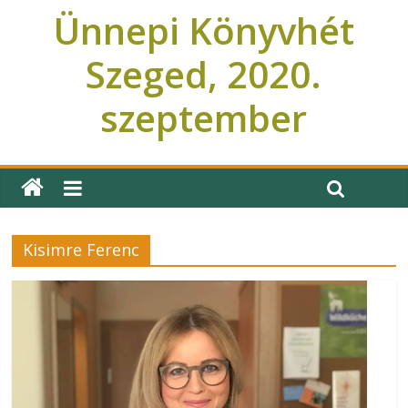
Ünnepi Könyvhét
Szeged, 2020.
szeptember
Ünnepi Könyvhét Szeged
Kisimre Ferenc