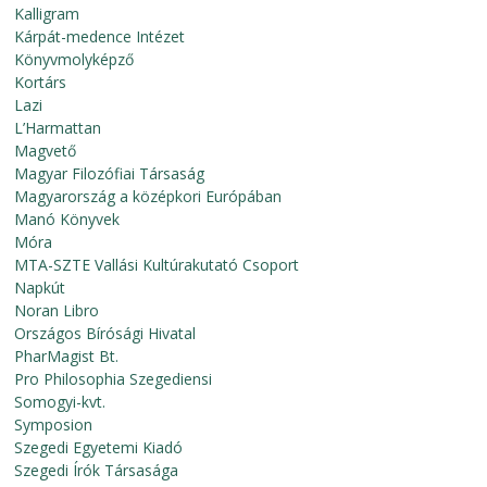
Kalligram
Kárpát-medence Intézet
Könyvmolyképző
Kortárs
Lazi
L’Harmattan
Magvető
Magyar Filozófiai Társaság
Magyarország a középkori Európában
Manó Könyvek
Móra
MTA-SZTE Vallási Kultúrakutató Csoport
Napkút
Noran Libro
Országos Bírósági Hivatal
PharMagist Bt.
Pro Philosophia Szegediensi
Somogyi-kvt.
Symposion
Szegedi Egyetemi Kiadó
Szegedi Írók Társasága