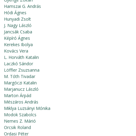
Hamszai G. András
Hódi Ágnes
Hunyadi Zsolt
J. Nagy László
Jancsák Csaba
Képíró Ágnes
Kerekes Ibolya
Kovács Vera
L. Horváth Katalin
Laczkó Sándor
Löffler Zsuzsanna
M. Tóth Tivadar
Margóczi Katalin
Marjanucz László
Marton Árpád
Mészáros András
Miklya Luzsányi Mónika
Modok Szabolcs
Nemes Z. Márió
Orcsik Roland
Ordasi Péter