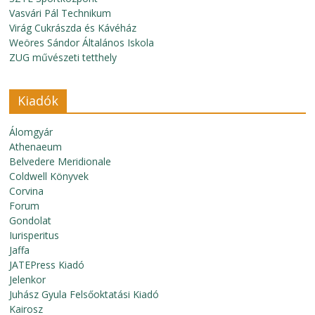
Vasvári Pál Technikum
Virág Cukrászda és Kávéház
Weöres Sándor Általános Iskola
ZUG művészeti tetthely
Kiadók
Álomgyár
Athenaeum
Belvedere Meridionale
Coldwell Könyvek
Corvina
Forum
Gondolat
Iurisperitus
Jaffa
JATEPress Kiadó
Jelenkor
Juhász Gyula Felsőoktatási Kiadó
Kairosz