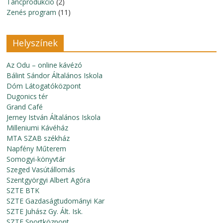
Táncprodukció
(2)
Zenés program
(11)
Helyszínek
Az Odu – online kávézó
Bálint Sándor Általános Iskola
Dóm Látogatóközpont
Dugonics tér
Grand Café
Jerney István Általános Iskola
Milleniumi Kávéház
MTA SZAB székház
Napfény Műterem
Somogyi-könyvtár
Szeged Vasútállomás
Szentgyörgyi Albert Agóra
SZTE BTK
SZTE Gazdaságtudományi Kar
SZTE Juhász Gy. Ált. Isk.
SZTE Sportközpont