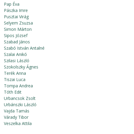
Pap Éva
Pászka Imre
Pusztai Virág
Selyem Zsuzsa
Simon Márton
Sipos József
Szabad János
Szabó István Antalné
Szalai Anikó
Szilasi László
Szokolszky Ágnes
Terék Anna
Tiszai Luca
Tompa Andrea
Tóth Edit
Urbancsok Zsolt
Urbánszki László
Vajda Tamás
Várady Tibor
Veszelka Attila