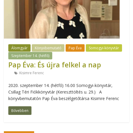
Álomgyár
Könyvbemutató
Pap Éva
Somogyi-könyvtár
Szeptember 14. (hétfő)
Pap Éva: És újra felkel a nap
Kisimre Ferenc
2020. szeptember 14. (hétfő) 16.00 Somogyi-könyvtár,
Csillag Téri Fiókkönyvtár (Kereszttöltés u. 29.) A
könyvbemutatón Pap Éva beszélgetőtársa Kisimre Ferenc
Bővebben