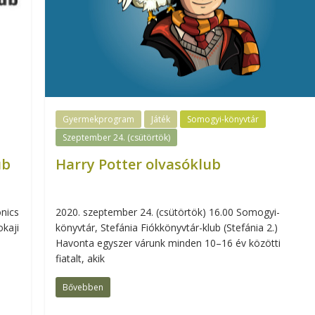
Gyermekprogram
Játék
Somogyi-könyvtár
Szeptember 24. (csütörtök)
ub
Harry Potter olvasóklub
nics
2020. szeptember 24. (csütörtök) 16.00 Somogyi-
okaji
könyvtár, Stefánia Fiókkönyvtár-klub (Stefánia 2.)
Havonta egyszer várunk minden 10–16 év közötti
fiatalt, akik
Bővebben