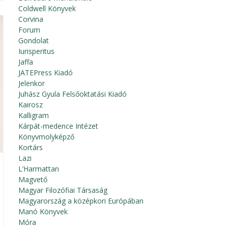
Coldwell Könyvek
Corvina
Forum
Gondolat
Iurisperitus
Jaffa
JATEPress Kiadó
Jelenkor
Juhász Gyula Felsőoktatási Kiadó
Kairosz
Kalligram
Kárpát-medence Intézet
Könyvmolyképző
Kortárs
Lazi
L’Harmattan
Magvető
Magyar Filozófiai Társaság
Magyarország a középkori Európában
Manó Könyvek
Móra