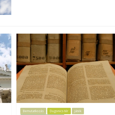
Bemutatkozás
Dugonics tér
Játék