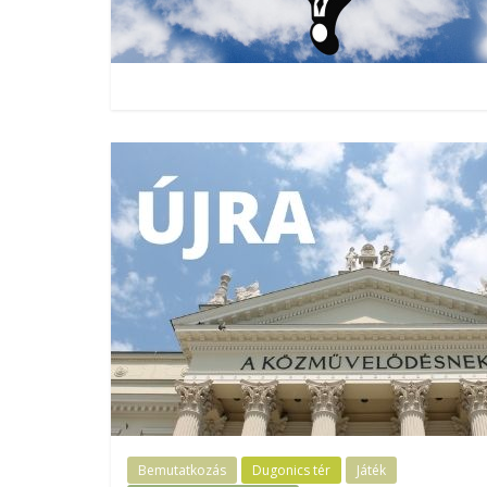
Bemutatkozás
Dugonics tér
Játék