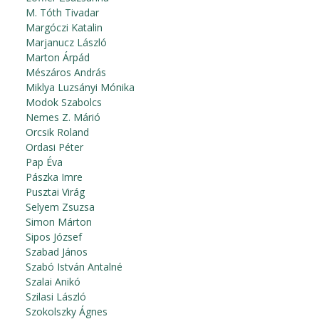
M. Tóth Tivadar
Margóczi Katalin
Marjanucz László
Marton Árpád
Mészáros András
Miklya Luzsányi Mónika
Modok Szabolcs
Nemes Z. Márió
Orcsik Roland
Ordasi Péter
Pap Éva
Pászka Imre
Pusztai Virág
Selyem Zsuzsa
Simon Márton
Sipos József
Szabad János
Szabó István Antalné
Szalai Anikó
Szilasi László
Szokolszky Ágnes