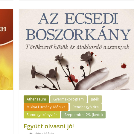
Athenaeum
Gyermekprogram
Játék
Miklya Luzsányi Mónika
Rendhagyó óra
Somogyi-könyvtár
Szeptember 29. (kedd)
Együtt olvasni jó!
Vóna Mária