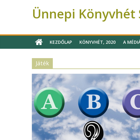
Ünnepi Könyvhét 
Ünnepi Könyvhét Szeged
KEZDŐLAP
KÖNYVHÉT, 2020
A MÉDI
Játék