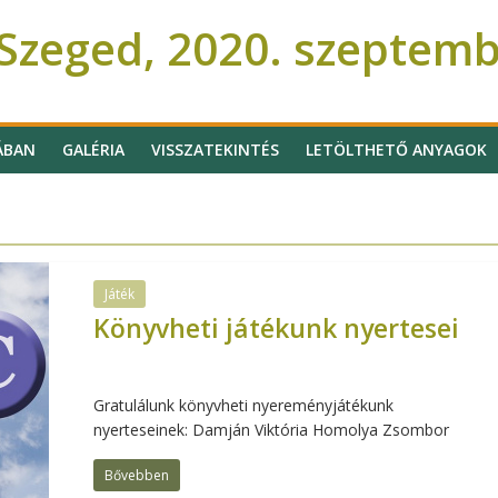
Szeged, 2020. szeptem
ÁBAN
GALÉRIA
VISSZATEKINTÉS
LETÖLTHETŐ ANYAGOK
Játék
Könyvheti játékunk nyertesei
Gratulálunk könyvheti nyereményjátékunk
nyerteseinek: Damján Viktória Homolya Zsombor
Bővebben