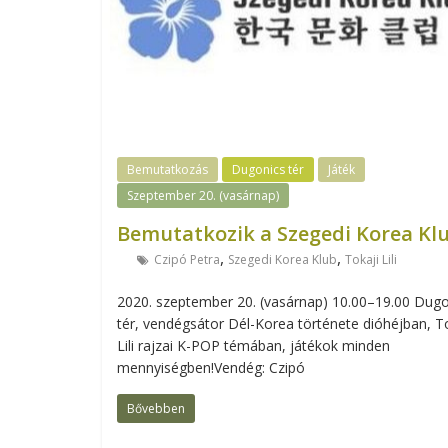
Bemutatkozás
Dugonics tér
Játék
Szeptember 20. (vasárnap)
Bemutatkozik a Szegedi Korea Kl
,
,
Czipó Petra
Szegedi Korea Klub
Tokaji Lili
2020. szeptember 20. (vasárnap) 10.00–19.00 Dugo
tér, vendégsátor Dél-Korea története dióhéjban, T
Lili rajzai K-POP témában, játékok minden
mennyiségben!Vendég: Czipó
Bővebben