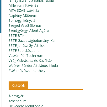
Jerney István Általános Iskola
Milleniumi Kávéház
MTA SZAB székház
Napfény Műterem
Somogyi-könyvtár
Szeged Vasútállomás
Szentgyörgyi Albert Agóra
SZTE BTK
SZTE Gazdaságtudományi Kar
SZTE Juhász Gy. Ált. Isk.
SZTE Sportközpont
Vasvári Pál Technikum
Virág Cukrászda és Kávéház
Weöres Sándor Általános Iskola
ZUG művészeti tetthely
Kiadók
Álomgyár
Athenaeum
Belvedere Meridionale