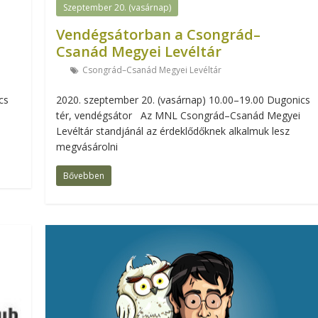
Szeptember 20. (vasárnap)
Vendégsátorban a Csongrád–
Csanád Megyei Levéltár
Csongrád–Csanád Megyei Levéltár
cs
2020. szeptember 20. (vasárnap) 10.00–19.00 Dugonics
a
tér, vendégsátor Az MNL Csongrád–Csanád Megyei
Levéltár standjánál az érdeklődőknek alkalmuk lesz
megvásárolni
Bővebben