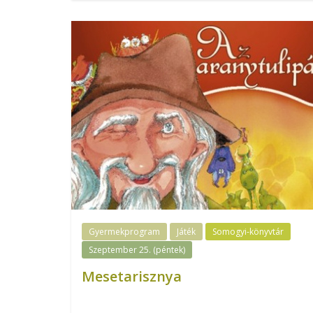
Gyermekprogram
Játék
Somogyi-könyvtár
Szeptember 25. (péntek)
Mesetarisznya