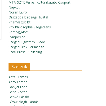
MTA-SZTE Vallási Kultúrakutató Csoport
Napkút
Noran Libro
Országos Bírósági Hivatal
PharMagist Bt.
Pro Philosophia Szegediensi
Somogyi-kvt.
Symposion
Szegedi Egyetemi Kiadó
Szegedi Írók Társasága
Szofi Press Publishing
Szerzők
Antal Tamás
Apró Ferenc
Bányai Ilona
Bene Zoltán
Benkő László
Bíró-Balogh Tamás