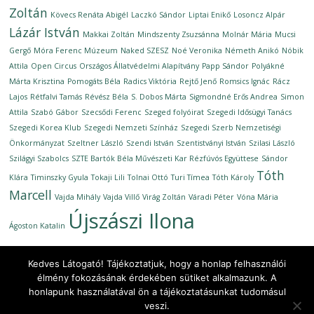
Zoltán
Kövecs Renáta Abigél
Laczkó Sándor
Liptai Enikő
Losoncz Alpár
Lázár István
Makkai Zoltán
Mindszenty Zsuzsánna
Molnár Mária
Mucsi
Gergő
Móra Ferenc Múzeum
Naked SZESZ
Noé Veronika
Németh Anikó
Nóbik
Attila
Open Circus
Országos Állatvédelmi Alapítvány
Papp Sándor
Polyákné
Márta Krisztina
Pomogáts Béla
Radics Viktória
Rejtő Jenő
Romsics Ignác
Rácz
Lajos
Rétfalvi Tamás
Révész Béla
S. Dobos Márta
Sigmondné Erős Andrea
Simon
Attila
Szabó Gábor
Szecsődi Ferenc
Szeged folyóirat
Szegedi Idősügyi Tanács
Szegedi Korea Klub
Szegedi Nemzeti Színház
Szegedi Szerb Nemzetiségi
Önkormányzat
Szeltner László
Szendi István
Szentistványi István
Szilasi László
Szilágyi Szabolcs
SZTE Bartók Béla Művészeti Kar Rézfúvós Együttese
Sándor
Tóth
Klára
Timinszky Gyula
Tokaji Lili
Tolnai Ottó
Turi Tímea
Tóth Károly
Marcell
Vajda Mihály
Vajda Villő
Virág Zoltán
Váradi Péter
Vóna Mária
Újszászi Ilona
Ágoston Katalin
Kedves Látogató! Tájékoztatjuk, hogy a honlap felhasználói
élmény fokozásának érdekében sütiket alkalmazunk. A
honlapunk használatával ön a tájékoztatásunkat tudomásul
Copyright © 2026
Ünnepi Könyvhét Szeged, 2020. szeptember
.
veszi.
All rights reserved.