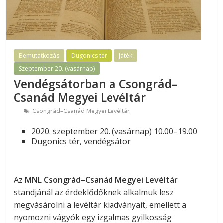
Bemutatkozás
Dugonics tér
Játék
Szeptember 20. (vasárnap)
Vendégsátorban a Csongrád–
Csanád Megyei Levéltár
Csongrád–Csanád Megyei Levéltár
2020. szeptember 20. (vasárnap) 10.00–19.00
Dugonics tér, vendégsátor
Az
MNL Csongrád–Csanád Megyei Levéltár
standjánál az érdeklődőknek alkalmuk lesz
megvásárolni a levéltár kiadványait, emellett a
nyomozni vágyók egy izgalmas gyilkosság