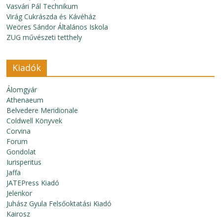
Vasvári Pál Technikum
Virág Cukrászda és Kávéház
Weöres Sándor Általános Iskola
ZUG művészeti tetthely
Kiadók
Álomgyár
Athenaeum
Belvedere Meridionale
Coldwell Könyvek
Corvina
Forum
Gondolat
Iurisperitus
Jaffa
JATEPress Kiadó
Jelenkor
Juhász Gyula Felsőoktatási Kiadó
Kairosz