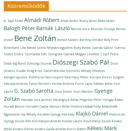
Közreműködők
Almádi Róbert
A. Sajti Enikő
Antal Anikó
Arany János
Baka István
Balogh Péter
Barnák László
Bartók Imre
Bencsik Orsolya
Benes
Bene Zoltán
József
Benkő Katalin
Berényi Emőke
Billy Prim
Bolemant Lilla
Bánát Szerb Néptáncegyüttes
Büky Beáta
Csanda Gábor
Cserna-
Szabó Endre
Csizmadia Edit
Csongrád–Csanád Megyei Levéltár
Czipó Petra
Diószegi Szabó Pál
Deák Big Band
Diószegi Sounds
Dora
Stratou
Dudás Virág Ervin
Dánél Mónika
Dömötör Mihály
Efstatios
Kalogeropulosz
Eleftheria Tánccsoport
Esterházy Péter
Europe Direct Szeged
Fabulya Andrea
Falusi Norbert
Farkas Andrea
Forró Lajos
Fábián Attila
Füzi
G. Szabó Sarolta
Gyenge
László
Gion Eszter
Gion Nándor
Zoltán
Haluska Lara Jázmin
Harangozó Attila
Hegedűs Péter
Horgas Ádám
Horvát Bence
Horváth Csaba
Hámori Attila
Hódmezővásárhelyi Állatvédők
Klajkó Dániel
Egyesülete
Ilia Mihály
Kecskés György
Kiss Kata
Klebniczki
György
Kocsis Illés
Kormányos András
Koszta László
Kosztolányi Dezső
Kovács
Kékesi Márk
Attila
Kovács Dénes
Kovács Gyula András
Kurcz Ádám