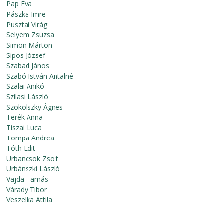
Pap Éva
Pászka Imre
Pusztai Virág
Selyem Zsuzsa
Simon Márton
Sipos József
Szabad János
Szabó István Antalné
Szalai Anikó
Szilasi László
Szokolszky Ágnes
Terék Anna
Tiszai Luca
Tompa Andrea
Tóth Edit
Urbancsok Zsolt
Urbánszki László
Vajda Tamás
Várady Tibor
Veszelka Attila