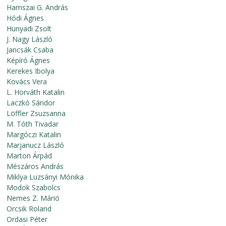
Hamszai G. András
Hódi Ágnes
Hunyadi Zsolt
J. Nagy László
Jancsák Csaba
Képíró Ágnes
Kerekes Ibolya
Kovács Vera
L. Horváth Katalin
Laczkó Sándor
Löffler Zsuzsanna
M. Tóth Tivadar
Margóczi Katalin
Marjanucz László
Marton Árpád
Mészáros András
Miklya Luzsányi Mónika
Modok Szabolcs
Nemes Z. Márió
Orcsik Roland
Ordasi Péter