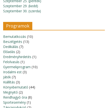
Szeptember 25. (péntek)
Szeptember 29. (kedd)
Szeptember 30. (szerda)
Programok
Bemutatkozás
(10)
Beszélgetés
(13)
Dedikálás
(7)
Előadás
(2)
Eredményhirdetés
(1)
Felolvasás
(1)
Gyermekprogram
(10)
Irodalmi est
(3)
Játék
(7)
Kiállítás
(3)
Könyvbemutató
(44)
Megnyitó
(2)
Rendhagyó óra
(8)
Sportesemény
(1)
Táncprodukció
(2)