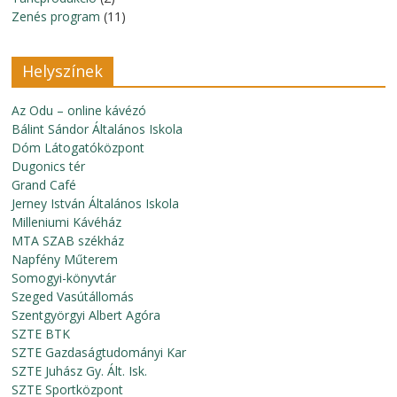
Zenés program
(11)
Helyszínek
Az Odu – online kávézó
Bálint Sándor Általános Iskola
Dóm Látogatóközpont
Dugonics tér
Grand Café
Jerney István Általános Iskola
Milleniumi Kávéház
MTA SZAB székház
Napfény Műterem
Somogyi-könyvtár
Szeged Vasútállomás
Szentgyörgyi Albert Agóra
SZTE BTK
SZTE Gazdaságtudományi Kar
SZTE Juhász Gy. Ált. Isk.
SZTE Sportközpont