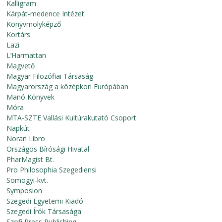
Kalligram
Kárpát-medence Intézet
Könyvmolyképző
Kortárs
Lazi
L’Harmattan
Magvető
Magyar Filozófiai Társaság
Magyarország a középkori Európában
Manó Könyvek
Móra
MTA-SZTE Vallási Kultúrakutató Csoport
Napkút
Noran Libro
Országos Bírósági Hivatal
PharMagist Bt.
Pro Philosophia Szegediensi
Somogyi-kvt.
Symposion
Szegedi Egyetemi Kiadó
Szegedi Írók Társasága
Szofi Press Publishing