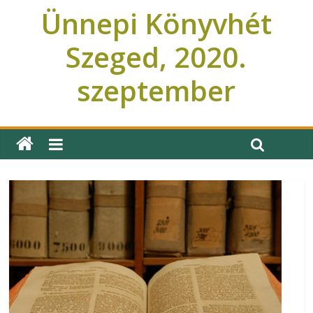
Ünnepi Könyvhét
Szeged, 2020.
szeptember
Ünnepi Könyvhét Szeged