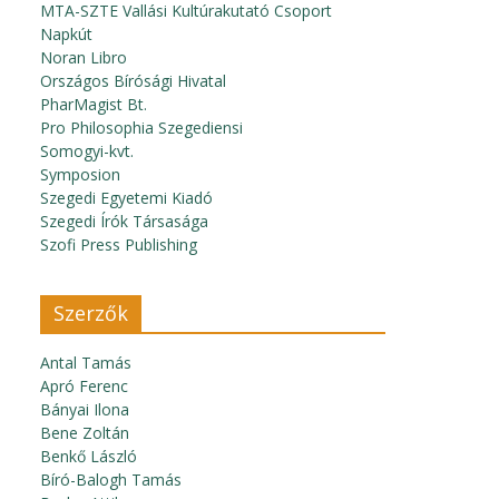
MTA-SZTE Vallási Kultúrakutató Csoport
Napkút
Noran Libro
Országos Bírósági Hivatal
PharMagist Bt.
Pro Philosophia Szegediensi
Somogyi-kvt.
Symposion
Szegedi Egyetemi Kiadó
Szegedi Írók Társasága
Szofi Press Publishing
Szerzők
Antal Tamás
Apró Ferenc
Bányai Ilona
Bene Zoltán
Benkő László
Bíró-Balogh Tamás