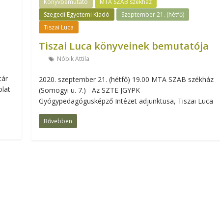
Könyvbemutató
MTA SZAB székház
Szegedi Egyetemi Kiadó
Szeptember 21. (hétfő)
Tiszai Luca
Tiszai Luca könyveinek bemutatója
Nóbik Attila
tár
2020. szeptember 21. (hétfő) 19.00 MTA SZAB székház
olat
(Somogyi u. 7.) Az SZTE JGYPK
Gyógypedagógusképző Intézet adjunktusa, Tiszai Luca
Bővebben