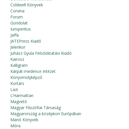
Coldwell Könyvek
Corvina
Forum
Gondolat
Iurisperitus
Jaffa
JATEPress Kiadó
Jelenkor
Juhász Gyula Felsőoktatási Kiadó
Kairosz
Kalligram
Kárpát-medence Intézet
Könyvmolyképző
Kortárs
Lazi
L’Harmattan
Magvető
Magyar Filozófiai Társaság
Magyarország a középkori Európában
Manó Könyvek
Móra