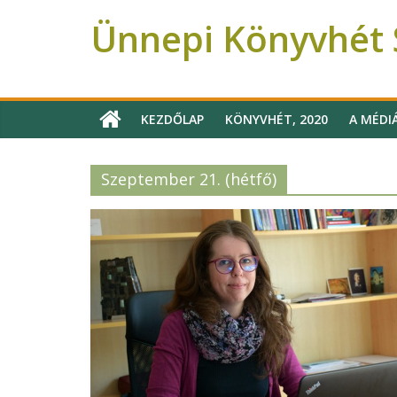
Ünnepi Könyvhét 
Ünnepi Könyvhét Szeged
KEZDŐLAP
KÖNYVHÉT, 2020
A MÉDI
Szeptember 21. (hétfő)