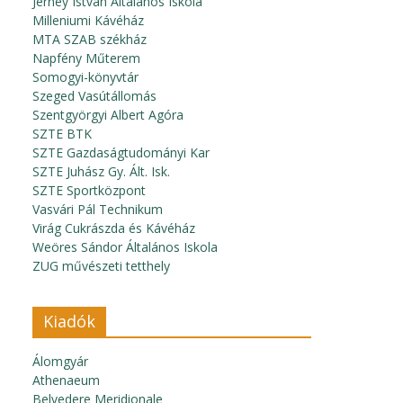
Jerney István Általános Iskola
Milleniumi Kávéház
MTA SZAB székház
Napfény Műterem
Somogyi-könyvtár
Szeged Vasútállomás
Szentgyörgyi Albert Agóra
SZTE BTK
SZTE Gazdaságtudományi Kar
SZTE Juhász Gy. Ált. Isk.
SZTE Sportközpont
Vasvári Pál Technikum
Virág Cukrászda és Kávéház
Weöres Sándor Általános Iskola
ZUG művészeti tetthely
Kiadók
Álomgyár
Athenaeum
Belvedere Meridionale