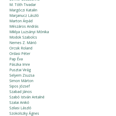
M. Tóth Tivadar
Margóczi Katalin
Marjanucz László
Marton Árpád
Mészáros András
Miklya Luzsányi Mónika
Modok Szabolcs
Nemes Z. Márió
Orcsik Roland
Ordasi Péter
Pap Éva
Pászka Imre
Pusztai Virág
Selyem Zsuzsa
Simon Márton
Sipos József
Szabad János
Szabó István Antalné
Szalai Anikó
Szilasi László
Szokolszky Ágnes