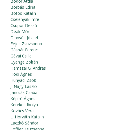
Bodor Attila
Borbás Edina
Botos Katalin
Cselenyák Imre
Csupor Dezső
Deák Mór
Dinnyés József
Fejes Zsuzsanna
Gáspár Ferenc
Gévai Csilla
Gyenge Zoltán
Hamszai G. András
Hódi Ágnes
Hunyadi Zsolt
J. Nagy László
Jancsák Csaba
Képíró Ágnes
Kerekes Ibolya
Kovács Vera
L. Horváth Katalin
Laczkó Sándor
Löffler Zsuzsanna