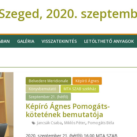
Szeged, 2020. szeptem
ÁBAN
GALÉRIA
VISSZATEKINTÉS
LETÖLTHETŐ ANYAGOK
Belvedere Meridionale
Képíró Ágnes
Könyvbemutató
MTA SZAB székház
Szeptember 21. (hétfő)
Képíró Ágnes Pomogáts-
kötetének bemutatója
,
,
Jancsák Csaba
Miklós Péter
Pomogáts Béla
2020. szeptember 21. (hétfő) 16.00 MTA SZAB