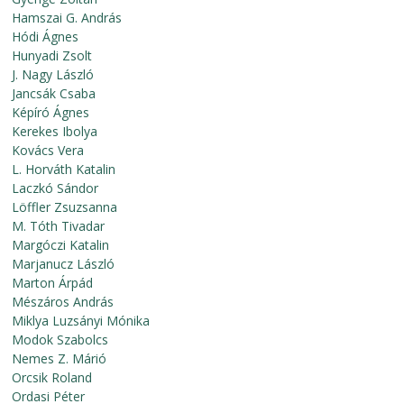
Hamszai G. András
Hódi Ágnes
Hunyadi Zsolt
J. Nagy László
Jancsák Csaba
Képíró Ágnes
Kerekes Ibolya
Kovács Vera
L. Horváth Katalin
Laczkó Sándor
Löffler Zsuzsanna
M. Tóth Tivadar
Margóczi Katalin
Marjanucz László
Marton Árpád
Mészáros András
Miklya Luzsányi Mónika
Modok Szabolcs
Nemes Z. Márió
Orcsik Roland
Ordasi Péter