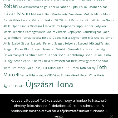
Zoltán
Kövecs Renáta Abigél
Laczkó Sándor
Liptai Enikő
Losoncz Alpár
Lázár István
Makkai Zoltán
Mindszenty Zsuzsánna
Molnár Mária
Mucsi
Gergő
Móra Ferenc Múzeum
Naked SZESZ
Noé Veronika
Németh Anikó
Nóbik
Attila
Open Circus
Országos Állatvédelmi Alapítvány
Papp Sándor
Polyákné
Márta Krisztina
Pomogáts Béla
Radics Viktória
Rejtő Jenő
Romsics Ignác
Rácz
Lajos
Rétfalvi Tamás
Révész Béla
S. Dobos Márta
Sigmondné Erős Andrea
Simon
Attila
Szabó Gábor
Szecsődi Ferenc
Szeged folyóirat
Szegedi Idősügyi Tanács
Szegedi Korea Klub
Szegedi Nemzeti Színház
Szegedi Szerb Nemzetiségi
Önkormányzat
Szeltner László
Szendi István
Szentistványi István
Szilasi László
Szilágyi Szabolcs
SZTE Bartók Béla Művészeti Kar Rézfúvós Együttese
Sándor
Tóth
Klára
Timinszky Gyula
Tokaji Lili
Tolnai Ottó
Turi Tímea
Tóth Károly
Marcell
Vajda Mihály
Vajda Villő
Virág Zoltán
Váradi Péter
Vóna Mária
Újszászi Ilona
Ágoston Katalin
Kedves Látogató! Tájékoztatjuk, hogy a honlap felhasználói
élmény fokozásának érdekében sütiket alkalmazunk. A
honlapunk használatával ön a tájékoztatásunkat tudomásul
Copyright © 2026
Ünnepi Könyvhét Szeged, 2020. szeptember
.
veszi.
All rights reserved.