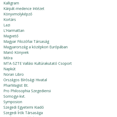
Kalligram
Kárpát-medence Intézet
Könyvmolyképző
Kortárs
Lazi
L’Harmattan
Magvető
Magyar Filozófiai Társaság
Magyarország a középkori Európában
Manó Könyvek
Móra
MTA-SZTE Vallási Kultúrakutató Csoport
Napkút
Noran Libro
Országos Bírósági Hivatal
PharMagist Bt.
Pro Philosophia Szegediensi
Somogyi-kvt.
Symposion
Szegedi Egyetemi Kiadó
Szegedi Írók Társasága