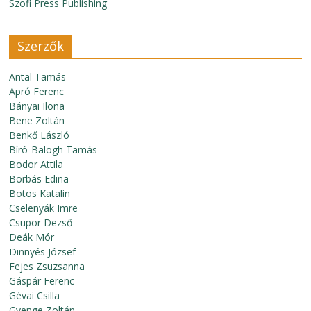
Szofi Press Publishing
Szerzők
Antal Tamás
Apró Ferenc
Bányai Ilona
Bene Zoltán
Benkő László
Bíró-Balogh Tamás
Bodor Attila
Borbás Edina
Botos Katalin
Cselenyák Imre
Csupor Dezső
Deák Mór
Dinnyés József
Fejes Zsuzsanna
Gáspár Ferenc
Gévai Csilla
Gyenge Zoltán