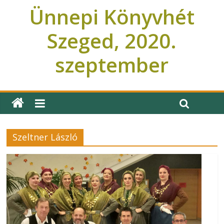
Ünnepi Könyvhét
Szeged, 2020.
szeptember
Ünnepi Könyvhét Szeged
Szeltner László