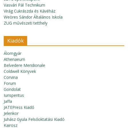
Vasvári Pál Technikum
Virág Cukrászda és Kávéház
Weöres Sándor Általános Iskola
ZUG művészeti tetthely
Kiadók
Álomgyár
Athenaeum
Belvedere Meridionale
Coldwell Könyvek
Corvina
Forum
Gondolat
Iurisperitus
Jaffa
JATEPress Kiadó
Jelenkor
Juhász Gyula Felsőoktatási Kiadó
Kairosz