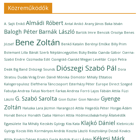
Közreműködők
Almádi Róbert
A. Sajti Enikő
Antal Anikó
Arany János
Baka István
Balogh Péter
Barnák László
Bartók Imre
Bencsik Orsolya
Benes
Bene Zoltán
József
Benkő Katalin
Berényi Emőke
Billy Prim
Bolemant Lilla
Bánát Szerb Néptáncegyüttes
Büky Beáta
Csanda Gábor
Cserna-
Szabó Endre
Csizmadia Edit
Csongrád–Csanád Megyei Levéltár
Czipó Petra
Diószegi Szabó Pál
Deák Big Band
Diószegi Sounds
Dora
Stratou
Dudás Virág Ervin
Dánél Mónika
Dömötör Mihály
Efstatios
Kalogeropulosz
Eleftheria Tánccsoport
Esterházy Péter
Europe Direct Szeged
Fabulya Andrea
Falusi Norbert
Farkas Andrea
Forró Lajos
Fábián Attila
Füzi
G. Szabó Sarolta
Gyenge
László
Gion Eszter
Gion Nándor
Zoltán
Haluska Lara Jázmin
Harangozó Attila
Hegedűs Péter
Horgas Ádám
Horvát Bence
Horváth Csaba
Hámori Attila
Hódmezővásárhelyi Állatvédők
Klajkó Dániel
Egyesülete
Ilia Mihály
Kecskés György
Kiss Kata
Klebniczki
György
Kocsis Illés
Kormányos András
Koszta László
Kosztolányi Dezső
Kovács
Kékesi Márk
Attila
Kovács Dénes
Kovács Gyula András
Kurcz Ádám