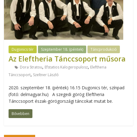
Dugonics tér
Szeptember 18. (péntek)
Táncprodukció
Az Eleftheria Tánccsoport műsora
,
,
Dora Stratou
Efstatios Kalogeropulosz
Eleftheria
,
Tánccsoport
Szeltner László
2020. szeptember 18. (péntek) 16.15 Dugonics tér, színpad
(fotó: delmagyar.hu) A szegedi görög Eleftheria
Tánccsoport észak-görögországi táncokat mutat be.
Bővebben