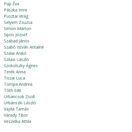
Pap Éva
Pászka Imre
Pusztai Virág
Selyem Zsuzsa
Simon Márton
Sipos József
Szabad János
Szabó István Antalné
Szalai Anikó
Szilasi László
Szokolszky Ágnes
Terék Anna
Tiszai Luca
Tompa Andrea
Tóth Edit
Urbancsok Zsolt
Urbánszki László
Vajda Tamás
Várady Tibor
Veszelka Attila