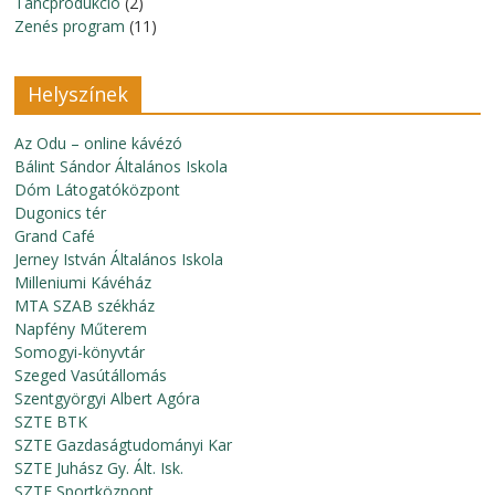
Táncprodukció
(2)
Zenés program
(11)
Helyszínek
Az Odu – online kávézó
Bálint Sándor Általános Iskola
Dóm Látogatóközpont
Dugonics tér
Grand Café
Jerney István Általános Iskola
Milleniumi Kávéház
MTA SZAB székház
Napfény Műterem
Somogyi-könyvtár
Szeged Vasútállomás
Szentgyörgyi Albert Agóra
SZTE BTK
SZTE Gazdaságtudományi Kar
SZTE Juhász Gy. Ált. Isk.
SZTE Sportközpont