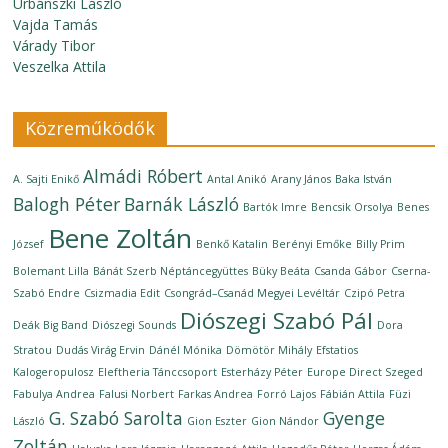
Urbánszki László
Vajda Tamás
Várady Tibor
Veszelka Attila
Közreműködők
Almádi Róbert
A. Sajti Enikő
Antal Anikó
Arany János
Baka István
Balogh Péter
Barnák László
Bartók Imre
Bencsik Orsolya
Benes
Bene Zoltán
József
Benkő Katalin
Berényi Emőke
Billy Prim
Bolemant Lilla
Bánát Szerb Néptáncegyüttes
Büky Beáta
Csanda Gábor
Cserna-
Szabó Endre
Csizmadia Edit
Csongrád–Csanád Megyei Levéltár
Czipó Petra
Diószegi Szabó Pál
Deák Big Band
Diószegi Sounds
Dora
Stratou
Dudás Virág Ervin
Dánél Mónika
Dömötör Mihály
Efstatios
Kalogeropulosz
Eleftheria Tánccsoport
Esterházy Péter
Europe Direct Szeged
Fabulya Andrea
Falusi Norbert
Farkas Andrea
Forró Lajos
Fábián Attila
Füzi
G. Szabó Sarolta
Gyenge
László
Gion Eszter
Gion Nándor
Zoltán