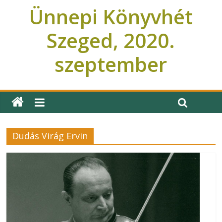
Ünnepi Könyvhét
Szeged, 2020.
szeptember
Ünnepi Könyvhét Szeged
Dudás Virág Ervin