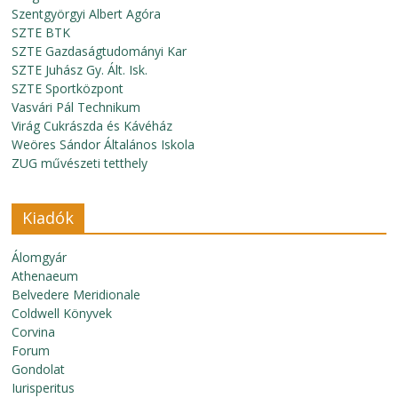
Szentgyörgyi Albert Agóra
SZTE BTK
SZTE Gazdaságtudományi Kar
SZTE Juhász Gy. Ált. Isk.
SZTE Sportközpont
Vasvári Pál Technikum
Virág Cukrászda és Kávéház
Weöres Sándor Általános Iskola
ZUG művészeti tetthely
Kiadók
Álomgyár
Athenaeum
Belvedere Meridionale
Coldwell Könyvek
Corvina
Forum
Gondolat
Iurisperitus