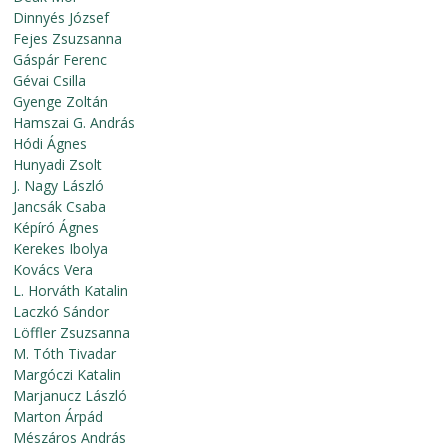
Dinnyés József
Fejes Zsuzsanna
Gáspár Ferenc
Gévai Csilla
Gyenge Zoltán
Hamszai G. András
Hódi Ágnes
Hunyadi Zsolt
J. Nagy László
Jancsák Csaba
Képíró Ágnes
Kerekes Ibolya
Kovács Vera
L. Horváth Katalin
Laczkó Sándor
Löffler Zsuzsanna
M. Tóth Tivadar
Margóczi Katalin
Marjanucz László
Marton Árpád
Mészáros András