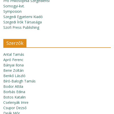
Pro Philosophia Szegediensi
Somogyi-kvt.
Symposion
Szegedi Egyetemi Kiadó
Szegedi Írók Társasága
Szofi Press Publishing
Szerzők
Antal Tamás
Apró Ferenc
Bányai Ilona
Bene Zoltán
Benkő László
Bíró-Balogh Tamás
Bodor Attila
Borbás Edina
Botos Katalin
Cselenyák Imre
Csupor Dezső
Deák Mór