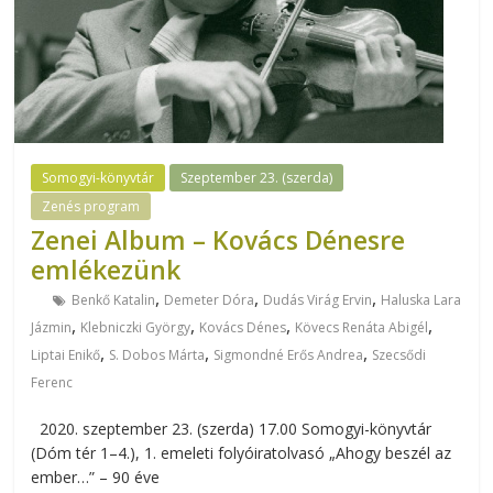
Somogyi-könyvtár
Szeptember 23. (szerda)
Zenés program
Zenei Album – Kovács Dénesre
emlékezünk
,
,
,
Benkő Katalin
Demeter Dóra
Dudás Virág Ervin
Haluska Lara
,
,
,
,
Jázmin
Klebniczki György
Kovács Dénes
Kövecs Renáta Abigél
,
,
,
Liptai Enikő
S. Dobos Márta
Sigmondné Erős Andrea
Szecsődi
Ferenc
2020. szeptember 23. (szerda) 17.00 Somogyi-könyvtár
(Dóm tér 1–4.), 1. emeleti folyóiratolvasó „Ahogy beszél az
ember…” – 90 éve