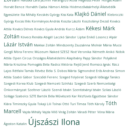
Haluska Lara Jázmin
Harangozó Attila
Hegedűs Péter
Horgas Ádám
Horvát Bence
Horváth Csaba
Hámori Attila
Hódmezővásárhelyi Állatvédők
Klajkó Dániel
Egyesülete
Ilia Mihály
Kecskés György
Kiss Kata
Klebniczki
György
Kocsis Illés
Kormányos András
Koszta László
Kosztolányi Dezső
Kovács
Kékesi Márk
Attila
Kovács Dénes
Kovács Gyula András
Kurcz Ádám
Zoltán
Kövecs Renáta Abigél
Laczkó Sándor
Liptai Enikő
Losoncz Alpár
Lázár István
Makkai Zoltán
Mindszenty Zsuzsánna
Molnár Mária
Mucsi
Gergő
Móra Ferenc Múzeum
Naked SZESZ
Noé Veronika
Németh Anikó
Nóbik
Attila
Open Circus
Országos Állatvédelmi Alapítvány
Papp Sándor
Polyákné
Márta Krisztina
Pomogáts Béla
Radics Viktória
Rejtő Jenő
Romsics Ignác
Rácz
Lajos
Rétfalvi Tamás
Révész Béla
S. Dobos Márta
Sigmondné Erős Andrea
Simon
Attila
Szabó Gábor
Szecsődi Ferenc
Szeged folyóirat
Szegedi Idősügyi Tanács
Szegedi Korea Klub
Szegedi Nemzeti Színház
Szegedi Szerb Nemzetiségi
Önkormányzat
Szeltner László
Szendi István
Szentistványi István
Szilasi László
Szilágyi Szabolcs
SZTE Bartók Béla Művészeti Kar Rézfúvós Együttese
Sándor
Tóth
Klára
Timinszky Gyula
Tokaji Lili
Tolnai Ottó
Turi Tímea
Tóth Károly
Marcell
Vajda Mihály
Vajda Villő
Virág Zoltán
Váradi Péter
Vóna Mária
Újszászi Ilona
Ágoston Katalin