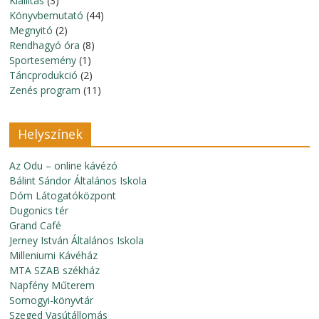
Kiállítás
(3)
Könyvbemutató
(44)
Megnyitó
(2)
Rendhagyó óra
(8)
Sportesemény
(1)
Táncprodukció
(2)
Zenés program
(11)
Helyszínek
Az Odu – online kávézó
Bálint Sándor Általános Iskola
Dóm Látogatóközpont
Dugonics tér
Grand Café
Jerney István Általános Iskola
Milleniumi Kávéház
MTA SZAB székház
Napfény Műterem
Somogyi-könyvtár
Szeged Vasútállomás