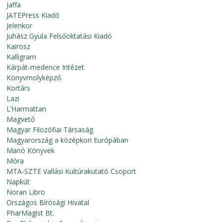
Jaffa
JATEPress Kiadó
Jelenkor
Juhász Gyula Felsőoktatási Kiadó
Kairosz
Kalligram
Kárpát-medence Intézet
Könyvmolyképző
Kortárs
Lazi
L’Harmattan
Magvető
Magyar Filozófiai Társaság
Magyarország a középkori Európában
Manó Könyvek
Móra
MTA-SZTE Vallási Kultúrakutató Csoport
Napkút
Noran Libro
Országos Bírósági Hivatal
PharMagist Bt.