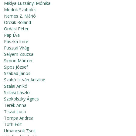
Miklya Luzsányi Mónika
Modok Szabolcs
Nemes Z. Márió
Orcsik Roland
Ordasi Péter
Pap Éva
Pászka Imre
Pusztai Virág
Selyem Zsuzsa
Simon Márton
Sipos József
Szabad János
Szabó István Antalné
Szalai Anikó
Szilasi László
Szokolszky Ágnes
Terék Anna
Tiszai Luca
Tompa Andrea
Tóth Edit
Urbancsok Zsolt