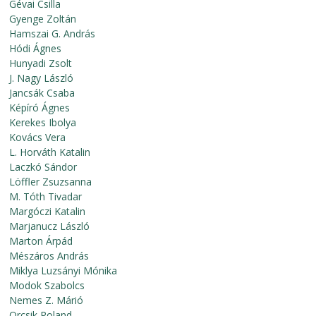
Gévai Csilla
Gyenge Zoltán
Hamszai G. András
Hódi Ágnes
Hunyadi Zsolt
J. Nagy László
Jancsák Csaba
Képíró Ágnes
Kerekes Ibolya
Kovács Vera
L. Horváth Katalin
Laczkó Sándor
Löffler Zsuzsanna
M. Tóth Tivadar
Margóczi Katalin
Marjanucz László
Marton Árpád
Mészáros András
Miklya Luzsányi Mónika
Modok Szabolcs
Nemes Z. Márió
Orcsik Roland