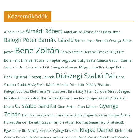
Közreműködők
Almádi Róbert
A. Sajti Enikő
Antal Anikó
Arany János
Baka István
Balogh Péter
Barnák László
Bartók Imre
Bencsik Orsolya
Benes
Bene Zoltán
József
Benkő Katalin
Berényi Emőke
Billy Prim
Bolemant Lilla
Bánát Szerb Néptáncegyüttes
Büky Beáta
Csanda Gábor
Cserna-
Szabó Endre
Csizmadia Edit
Csongrád–Csanád Megyei Levéltár
Czipó Petra
Diószegi Szabó Pál
Deák Big Band
Diószegi Sounds
Dora
Stratou
Dudás Virág Ervin
Dánél Mónika
Dömötör Mihály
Efstatios
Kalogeropulosz
Eleftheria Tánccsoport
Esterházy Péter
Europe Direct Szeged
Fabulya Andrea
Falusi Norbert
Farkas Andrea
Forró Lajos
Fábián Attila
Füzi
G. Szabó Sarolta
Gyenge
László
Gion Eszter
Gion Nándor
Zoltán
Haluska Lara Jázmin
Harangozó Attila
Hegedűs Péter
Horgas Ádám
Horvát Bence
Horváth Csaba
Hámori Attila
Hódmezővásárhelyi Állatvédők
Klajkó Dániel
Egyesülete
Ilia Mihály
Kecskés György
Kiss Kata
Klebniczki
György
Kocsis Illés
Kormányos András
Koszta László
Kosztolányi Dezső
Kovács