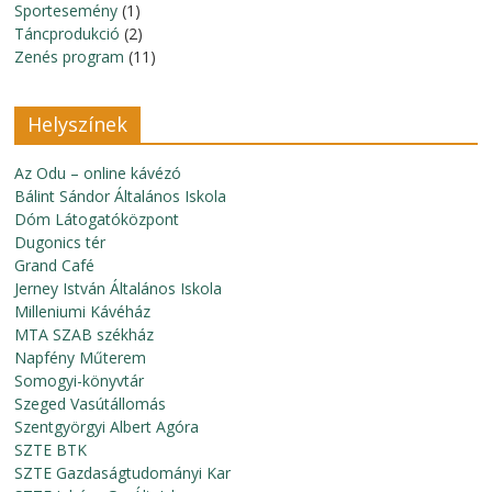
Sportesemény
(1)
Táncprodukció
(2)
Zenés program
(11)
Helyszínek
Az Odu – online kávézó
Bálint Sándor Általános Iskola
Dóm Látogatóközpont
Dugonics tér
Grand Café
Jerney István Általános Iskola
Milleniumi Kávéház
MTA SZAB székház
Napfény Műterem
Somogyi-könyvtár
Szeged Vasútállomás
Szentgyörgyi Albert Agóra
SZTE BTK
SZTE Gazdaságtudományi Kar