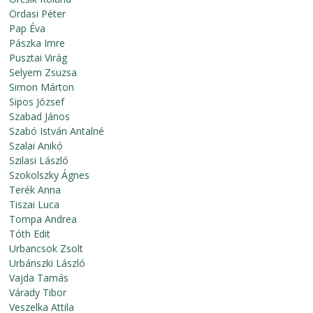
Ordasi Péter
Pap Éva
Pászka Imre
Pusztai Virág
Selyem Zsuzsa
Simon Márton
Sipos József
Szabad János
Szabó István Antalné
Szalai Anikó
Szilasi László
Szokolszky Ágnes
Terék Anna
Tiszai Luca
Tompa Andrea
Tóth Edit
Urbancsok Zsolt
Urbánszki László
Vajda Tamás
Várady Tibor
Veszelka Attila