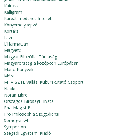
Kairosz
Kalligram
Kárpát-medence Intézet
Könyvmolyképző
Kortárs
Lazi
L’Harmattan
Magvető
Magyar Filozófiai Társaság
Magyarország a középkori Európában
Manó Könyvek
Móra
MTA-SZTE Vallási Kultúrakutató Csoport
Napkút
Noran Libro
Országos Bírósági Hivatal
PharMagist Bt.
Pro Philosophia Szegediensi
Somogyi-kvt.
Symposion
Szegedi Egyetemi Kiadó