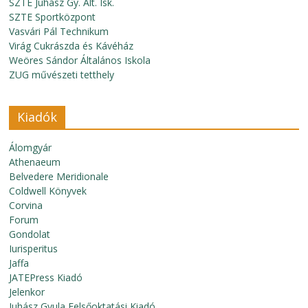
SZTE Juhász Gy. Ált. Isk.
SZTE Sportközpont
Vasvári Pál Technikum
Virág Cukrászda és Kávéház
Weöres Sándor Általános Iskola
ZUG művészeti tetthely
Kiadók
Álomgyár
Athenaeum
Belvedere Meridionale
Coldwell Könyvek
Corvina
Forum
Gondolat
Iurisperitus
Jaffa
JATEPress Kiadó
Jelenkor
Juhász Gyula Felsőoktatási Kiadó