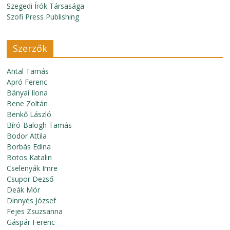
Szegedi Írók Társasága
Szofi Press Publishing
Szerzők
Antal Tamás
Apró Ferenc
Bányai Ilona
Bene Zoltán
Benkő László
Bíró-Balogh Tamás
Bodor Attila
Borbás Edina
Botos Katalin
Cselenyák Imre
Csupor Dezső
Deák Mór
Dinnyés József
Fejes Zsuzsanna
Gáspár Ferenc