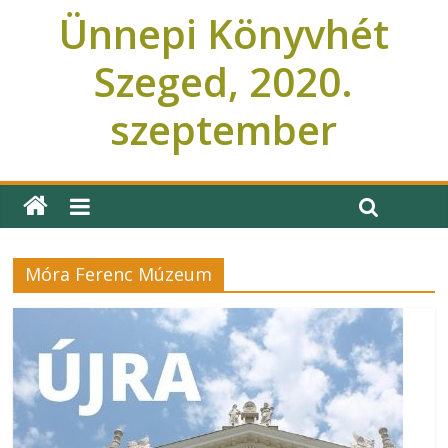
Ünnepi Könyvhét
Szeged, 2020.
szeptember
Ünnepi Könyvhét Szeged
Móra Ferenc Múzeum