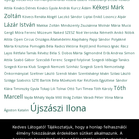
Kékesi Márk
Attila
Kovács Dénes
Kovács Gyula András
Kurcz Ádám
Zoltán
Kövecs Renáta Abigél
Laczkó Sándor
Liptai Enikő
Losoncz Alpár
Lázár István
Makkai Zoltán
Mindszenty Zsuzsánna
Molnár Mária
Mucsi
Gergő
Móra Ferenc Múzeum
Naked SZESZ
Noé Veronika
Németh Anikó
Nóbik
Attila
Open Circus
Országos Állatvédelmi Alapítvány
Papp Sándor
Polyákné
Márta Krisztina
Pomogáts Béla
Radics Viktória
Rejtő Jenő
Romsics Ignác
Rácz
Lajos
Rétfalvi Tamás
Révész Béla
S. Dobos Márta
Sigmondné Erős Andrea
Simon
Attila
Szabó Gábor
Szecsődi Ferenc
Szeged folyóirat
Szegedi Idősügyi Tanács
Szegedi Korea Klub
Szegedi Nemzeti Színház
Szegedi Szerb Nemzetiségi
Önkormányzat
Szeltner László
Szendi István
Szentistványi István
Szilasi László
Szilágyi Szabolcs
SZTE Bartók Béla Művészeti Kar Rézfúvós Együttese
Sándor
Tóth
Klára
Timinszky Gyula
Tokaji Lili
Tolnai Ottó
Turi Tímea
Tóth Károly
Marcell
Vajda Mihály
Vajda Villő
Virág Zoltán
Váradi Péter
Vóna Mária
Újszászi Ilona
Ágoston Katalin
Kedves Látogató! Tájékoztatjuk, hogy a honlap felhasználói
élmény fokozásának érdekében sütiket alkalmazunk. A