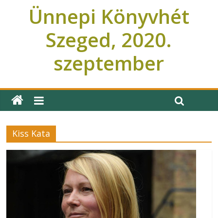
Ünnepi Könyvhét
Szeged, 2020.
szeptember
Ünnepi Könyvhét Szeged
Kiss Kata