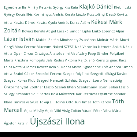
Klajkó Dániel
Egyesülete
Ilia Mihály
Kecskés György
Kiss Kata
Klebniczki
György
Kocsis Illés
Kormányos András
Koszta László
Kosztolányi Dezső
Kovács
Kékesi Márk
Attila
Kovács Dénes
Kovács Gyula András
Kurcz Ádám
Zoltán
Kövecs Renáta Abigél
Laczkó Sándor
Liptai Enikő
Losoncz Alpár
Lázár István
Makkai Zoltán
Mindszenty Zsuzsánna
Molnár Mária
Mucsi
Gergő
Móra Ferenc Múzeum
Naked SZESZ
Noé Veronika
Németh Anikó
Nóbik
Attila
Open Circus
Országos Állatvédelmi Alapítvány
Papp Sándor
Polyákné
Márta Krisztina
Pomogáts Béla
Radics Viktória
Rejtő Jenő
Romsics Ignác
Rácz
Lajos
Rétfalvi Tamás
Révész Béla
S. Dobos Márta
Sigmondné Erős Andrea
Simon
Attila
Szabó Gábor
Szecsődi Ferenc
Szeged folyóirat
Szegedi Idősügyi Tanács
Szegedi Korea Klub
Szegedi Nemzeti Színház
Szegedi Szerb Nemzetiségi
Önkormányzat
Szeltner László
Szendi István
Szentistványi István
Szilasi László
Szilágyi Szabolcs
SZTE Bartók Béla Művészeti Kar Rézfúvós Együttese
Sándor
Tóth
Klára
Timinszky Gyula
Tokaji Lili
Tolnai Ottó
Turi Tímea
Tóth Károly
Marcell
Vajda Mihály
Vajda Villő
Virág Zoltán
Váradi Péter
Vóna Mária
Újszászi Ilona
Ágoston Katalin