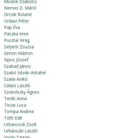
Modok Szabolcs
Nemes Z. Márió
Orcsik Roland
Ordasi Péter
Pap Éva
Pászka Imre
Pusztai Virág
Selyem Zsuzsa
Simon Márton
Sipos József
Szabad János
Szabó István Antalné
Szalai Anikó
Szilasi László
Szokolszky Ágnes
Terék Anna
Tiszai Luca
Tompa Andrea
Tóth Edit
Urbancsok Zsolt
Urbánszki László
Vajda Tamás