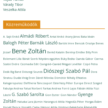
Várady Tibor
Veszelka Attila
Közreműködők
Almádi Róbert
A. Sajti Enikő
Antal Anikó
Arany János
Baka István
Balogh Péter
Barnák László
Bartók Imre
Bencsik Orsolya
Benes
Bene Zoltán
József
Benkő Katalin
Berényi Emőke
Billy Prim
Bolemant Lilla
Bánát Szerb Néptáncegyüttes
Büky Beáta
Csanda Gábor
Cserna-
Szabó Endre
Csizmadia Edit
Csongrád–Csanád Megyei Levéltár
Czipó Petra
Diószegi Szabó Pál
Deák Big Band
Diószegi Sounds
Dora
Stratou
Dudás Virág Ervin
Dánél Mónika
Dömötör Mihály
Efstatios
Kalogeropulosz
Eleftheria Tánccsoport
Esterházy Péter
Europe Direct Szeged
Fabulya Andrea
Falusi Norbert
Farkas Andrea
Forró Lajos
Fábián Attila
Füzi
G. Szabó Sarolta
Gyenge
László
Gion Eszter
Gion Nándor
Zoltán
Haluska Lara Jázmin
Harangozó Attila
Hegedűs Péter
Horgas Ádám
Horvát Bence
Horváth Csaba
Hámori Attila
Hódmezővásárhelyi Állatvédők