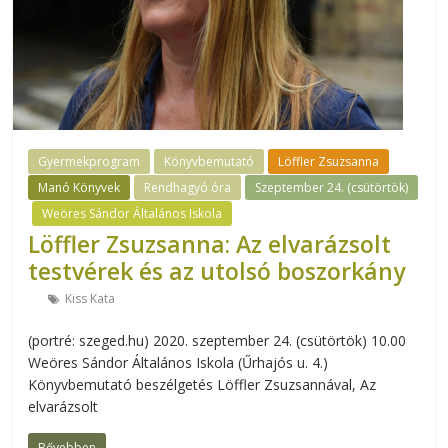
Gyermekprogram
Könyvbemutató
Löffler Zsuzsanna
Manó Könyvek
Rendhagyó óra
Szeptember 24. (csütörtök)
Weöres Sándor Általános Iskola
Löffler Zsuzsanna: Az elvarázsolt
testvérek és az utolsó boszorkány
Kiss Kata
(portré: szeged.hu) 2020. szeptember 24. (csütörtök) 10.00
Weöres Sándor Általános Iskola (Űrhajós u. 4.)
Könyvbemutató beszélgetés Löffler Zsuzsannával, Az
elvarázsolt
Bővebben