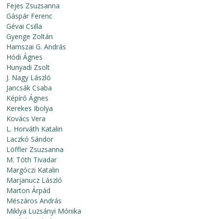
Fejes Zsuzsanna
Gáspár Ferenc
Gévai Csilla
Gyenge Zoltán
Hamszai G. András
Hódi Ágnes
Hunyadi Zsolt
J. Nagy László
Jancsák Csaba
Képíró Ágnes
Kerekes Ibolya
Kovács Vera
L. Horváth Katalin
Laczkó Sándor
Löffler Zsuzsanna
M. Tóth Tivadar
Margóczi Katalin
Marjanucz László
Marton Árpád
Mészáros András
Miklya Luzsányi Mónika