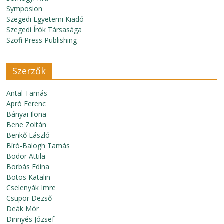
Symposion
Szegedi Egyetemi Kiadó
Szegedi Írók Társasága
Szofi Press Publishing
Szerzők
Antal Tamás
Apró Ferenc
Bányai Ilona
Bene Zoltán
Benkő László
Bíró-Balogh Tamás
Bodor Attila
Borbás Edina
Botos Katalin
Cselenyák Imre
Csupor Dezső
Deák Mór
Dinnyés József