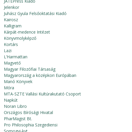
JATEPress Kiadó
Jelenkor
Juhász Gyula Felsőoktatási Kiadó
Kairosz
Kalligram
Kárpát-medence Intézet
Könyvmolyképző
Kortárs
Lazi
L’Harmattan
Magvető
Magyar Filozófiai Társaság
Magyarország a középkori Európában
Manó Könyvek
Móra
MTA-SZTE Vallási Kultúrakutató Csoport
Napkút
Noran Libro
Országos Bírósági Hivatal
PharMagist Bt.
Pro Philosophia Szegediensi
Somogyi-kvt.