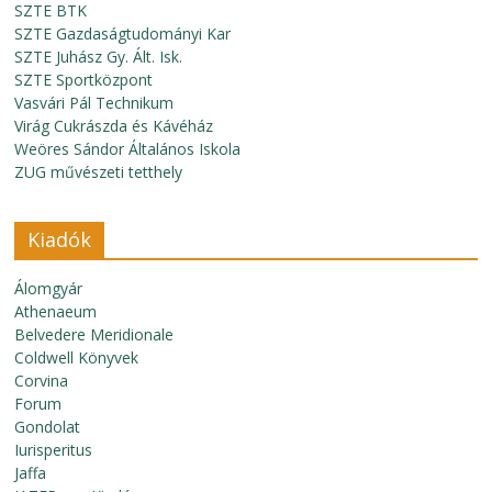
SZTE BTK
SZTE Gazdaságtudományi Kar
SZTE Juhász Gy. Ált. Isk.
SZTE Sportközpont
Vasvári Pál Technikum
Virág Cukrászda és Kávéház
Weöres Sándor Általános Iskola
ZUG művészeti tetthely
Kiadók
Álomgyár
Athenaeum
Belvedere Meridionale
Coldwell Könyvek
Corvina
Forum
Gondolat
Iurisperitus
Jaffa