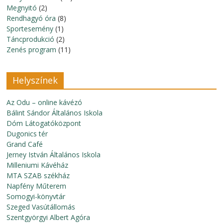
Megnyitó
(2)
Rendhagyó óra
(8)
Sportesemény
(1)
Táncprodukció
(2)
Zenés program
(11)
Helyszínek
Az Odu – online kávézó
Bálint Sándor Általános Iskola
Dóm Látogatóközpont
Dugonics tér
Grand Café
Jerney István Általános Iskola
Milleniumi Kávéház
MTA SZAB székház
Napfény Műterem
Somogyi-könyvtár
Szeged Vasútállomás
Szentgyörgyi Albert Agóra