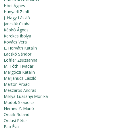
Hódi Ágnes
Hunyadi Zsolt
J. Nagy László
Jancsák Csaba
Képíró Ágnes
Kerekes Ibolya
Kovács Vera
L. Horváth Katalin
Laczkó Sándor
Löffler Zsuzsanna
M. Tóth Tivadar
Margóczi Katalin
Marjanucz László
Marton Árpád
Mészáros András
Miklya Luzsányi Mónika
Modok Szabolcs
Nemes Z. Márió
Orcsik Roland
Ordasi Péter
Pap Éva