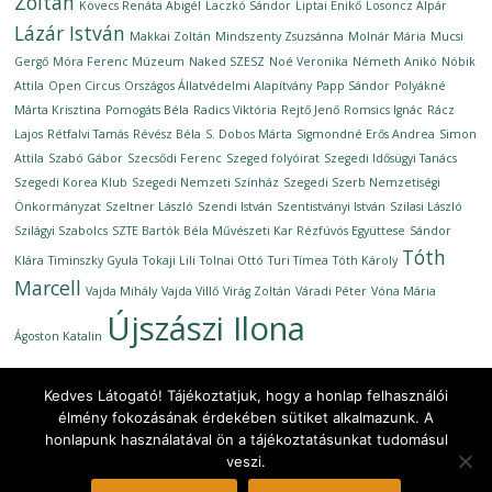
Zoltán
Kövecs Renáta Abigél
Laczkó Sándor
Liptai Enikő
Losoncz Alpár
Lázár István
Makkai Zoltán
Mindszenty Zsuzsánna
Molnár Mária
Mucsi
Gergő
Móra Ferenc Múzeum
Naked SZESZ
Noé Veronika
Németh Anikó
Nóbik
Attila
Open Circus
Országos Állatvédelmi Alapítvány
Papp Sándor
Polyákné
Márta Krisztina
Pomogáts Béla
Radics Viktória
Rejtő Jenő
Romsics Ignác
Rácz
Lajos
Rétfalvi Tamás
Révész Béla
S. Dobos Márta
Sigmondné Erős Andrea
Simon
Attila
Szabó Gábor
Szecsődi Ferenc
Szeged folyóirat
Szegedi Idősügyi Tanács
Szegedi Korea Klub
Szegedi Nemzeti Színház
Szegedi Szerb Nemzetiségi
Önkormányzat
Szeltner László
Szendi István
Szentistványi István
Szilasi László
Szilágyi Szabolcs
SZTE Bartók Béla Művészeti Kar Rézfúvós Együttese
Sándor
Tóth
Klára
Timinszky Gyula
Tokaji Lili
Tolnai Ottó
Turi Tímea
Tóth Károly
Marcell
Vajda Mihály
Vajda Villő
Virág Zoltán
Váradi Péter
Vóna Mária
Újszászi Ilona
Ágoston Katalin
Kedves Látogató! Tájékoztatjuk, hogy a honlap felhasználói
élmény fokozásának érdekében sütiket alkalmazunk. A
honlapunk használatával ön a tájékoztatásunkat tudomásul
Copyright © 2026
Ünnepi Könyvhét Szeged, 2020. szeptember
.
veszi.
All rights reserved.
Theme: ColorMag by
ThemeGrill
. Powered by
WordPress
.