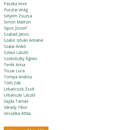
Pászka Imre
Pusztai Virág
Selyem Zsuzsa
Simon Márton
Sipos József
Szabad János
Szabó István Antalné
Szalai Anikó
Szilasi László
Szokolszky Ágnes
Terék Anna
Tiszai Luca
Tompa Andrea
Tóth Edit
Urbancsok Zsolt
Urbánszki László
Vajda Tamás
Várady Tibor
Veszelka Attila