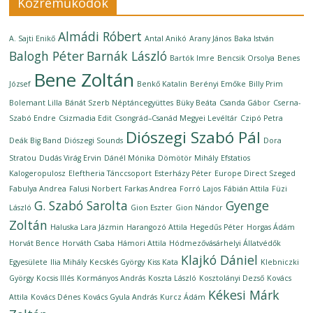
Közreműködők
Almádi Róbert
A. Sajti Enikő
Antal Anikó
Arany János
Baka István
Balogh Péter
Barnák László
Bartók Imre
Bencsik Orsolya
Benes
Bene Zoltán
József
Benkő Katalin
Berényi Emőke
Billy Prim
Bolemant Lilla
Bánát Szerb Néptáncegyüttes
Büky Beáta
Csanda Gábor
Cserna-
Szabó Endre
Csizmadia Edit
Csongrád–Csanád Megyei Levéltár
Czipó Petra
Diószegi Szabó Pál
Deák Big Band
Diószegi Sounds
Dora
Stratou
Dudás Virág Ervin
Dánél Mónika
Dömötör Mihály
Efstatios
Kalogeropulosz
Eleftheria Tánccsoport
Esterházy Péter
Europe Direct Szeged
Fabulya Andrea
Falusi Norbert
Farkas Andrea
Forró Lajos
Fábián Attila
Füzi
G. Szabó Sarolta
Gyenge
László
Gion Eszter
Gion Nándor
Zoltán
Haluska Lara Jázmin
Harangozó Attila
Hegedűs Péter
Horgas Ádám
Horvát Bence
Horváth Csaba
Hámori Attila
Hódmezővásárhelyi Állatvédők
Klajkó Dániel
Egyesülete
Ilia Mihály
Kecskés György
Kiss Kata
Klebniczki
György
Kocsis Illés
Kormányos András
Koszta László
Kosztolányi Dezső
Kovács
Kékesi Márk
Attila
Kovács Dénes
Kovács Gyula András
Kurcz Ádám