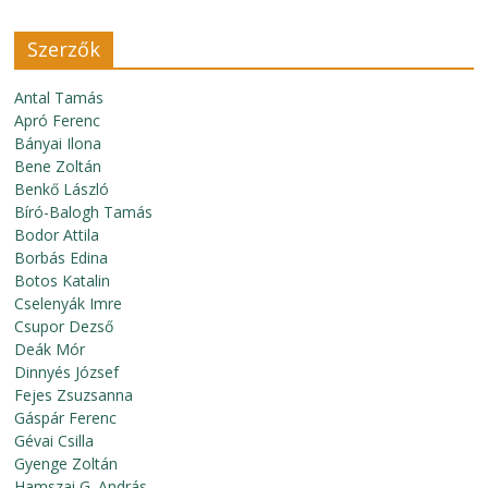
Szerzők
Antal Tamás
Apró Ferenc
Bányai Ilona
Bene Zoltán
Benkő László
Bíró-Balogh Tamás
Bodor Attila
Borbás Edina
Botos Katalin
Cselenyák Imre
Csupor Dezső
Deák Mór
Dinnyés József
Fejes Zsuzsanna
Gáspár Ferenc
Gévai Csilla
Gyenge Zoltán
Hamszai G. András