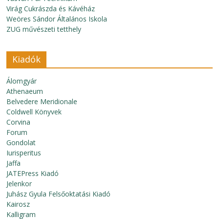
Virág Cukrászda és Kávéház
Weöres Sándor Általános Iskola
ZUG művészeti tetthely
Kiadók
Álomgyár
Athenaeum
Belvedere Meridionale
Coldwell Könyvek
Corvina
Forum
Gondolat
Iurisperitus
Jaffa
JATEPress Kiadó
Jelenkor
Juhász Gyula Felsőoktatási Kiadó
Kairosz
Kalligram