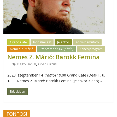
Grand Café
Irodalmi est
Jelenkor
Könyvbemutató
Nemes Z. Márió
Szeptember 14. (hétfő)
Zenés program
Nemes Z. Márió: Barokk Femina
,
Klajkó Dániel
Open Circus
2020. szeptember 14. (hétfő) 19.00 Grand Café (Deák F. u.
18.) Nemes Z. Márió: Barokk Femina (Jelenkor Kiadó) –
Bővebben
FONTOS!