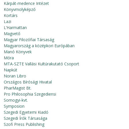
Kárpát-medence Intézet
Könyvmolyképző
Kortárs
Lazi
L’Harmattan
Magvető
Magyar Filozófiai Társaság
Magyarország a középkori Európában
Manó Könyvek
Móra
MTA-SZTE Vallási Kultúrakutató Csoport
Napkút
Noran Libro
Országos Bírósági Hivatal
PharMagist Bt.
Pro Philosophia Szegediensi
Somogyi-kvt.
Symposion
Szegedi Egyetemi Kiadó
Szegedi Írók Társasága
Szofi Press Publishing