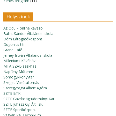
Zenés program
(11)
Helyszínek
Az Odu – online kávézó
Bálint Sándor Általános Iskola
Dóm Látogatóközpont
Dugonics tér
Grand Café
Jerney István Általános Iskola
Milleniumi Kávéház
MTA SZAB székház
Napfény Műterem
Somogyi-könyvtár
Szeged Vasútállomás
Szentgyörgyi Albert Agóra
SZTE BTK
SZTE Gazdaságtudományi Kar
SZTE Juhász Gy. Ált. Isk.
SZTE Sportközpont
Vasvári Pál Technikum