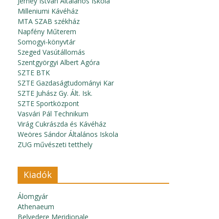
Jerney István Általános Iskola
Milleniumi Kávéház
MTA SZAB székház
Napfény Műterem
Somogyi-könyvtár
Szeged Vasútállomás
Szentgyörgyi Albert Agóra
SZTE BTK
SZTE Gazdaságtudományi Kar
SZTE Juhász Gy. Ált. Isk.
SZTE Sportközpont
Vasvári Pál Technikum
Virág Cukrászda és Kávéház
Weöres Sándor Általános Iskola
ZUG művészeti tetthely
Kiadók
Álomgyár
Athenaeum
Belvedere Meridionale