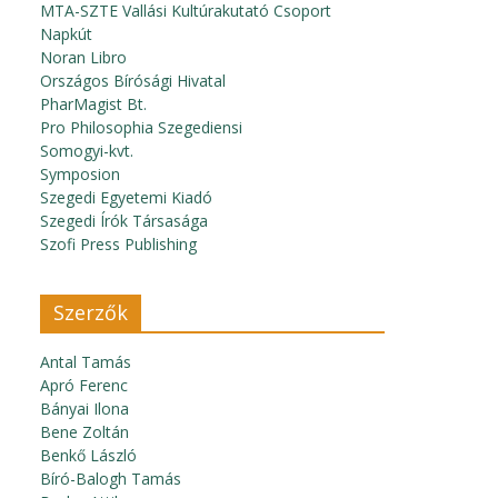
MTA-SZTE Vallási Kultúrakutató Csoport
Napkút
Noran Libro
Országos Bírósági Hivatal
PharMagist Bt.
Pro Philosophia Szegediensi
Somogyi-kvt.
Symposion
Szegedi Egyetemi Kiadó
Szegedi Írók Társasága
Szofi Press Publishing
Szerzők
Antal Tamás
Apró Ferenc
Bányai Ilona
Bene Zoltán
Benkő László
Bíró-Balogh Tamás