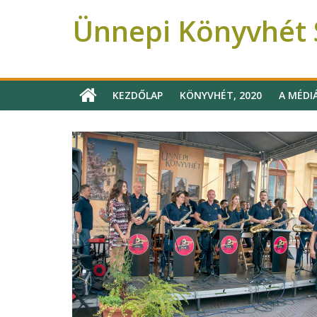
Ünnepi Könyvhét 
Ünnepi Könyvhét Szeged
KEZDŐLAP
KÖNYVHÉT, 2020
A MÉDI