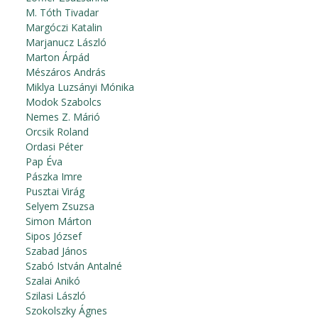
M. Tóth Tivadar
Margóczi Katalin
Marjanucz László
Marton Árpád
Mészáros András
Miklya Luzsányi Mónika
Modok Szabolcs
Nemes Z. Márió
Orcsik Roland
Ordasi Péter
Pap Éva
Pászka Imre
Pusztai Virág
Selyem Zsuzsa
Simon Márton
Sipos József
Szabad János
Szabó István Antalné
Szalai Anikó
Szilasi László
Szokolszky Ágnes