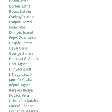
Bodor Attila
Borbás Edina
Botos Katalin
Cselenyák Imre
Csupor Dezső
Deák Mór
Dinnyés József
Fejes Zsuzsanna
Gáspár Ferenc
Gévai Csilla
Gyenge Zoltán
Hamszai G. András
Hódi Ágnes
Hunyadi Zsolt
J. Nagy László
Jancsák Csaba
Képíró Ágnes
Kerekes Ibolya
Kovács Vera
L. Horváth Katalin
Laczkó Sándor
Löffler Zsuzsanna