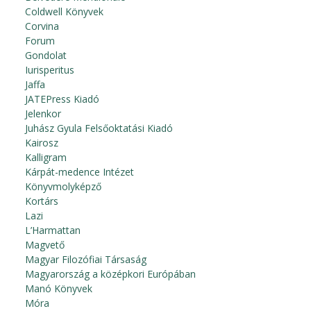
Coldwell Könyvek
Corvina
Forum
Gondolat
Iurisperitus
Jaffa
JATEPress Kiadó
Jelenkor
Juhász Gyula Felsőoktatási Kiadó
Kairosz
Kalligram
Kárpát-medence Intézet
Könyvmolyképző
Kortárs
Lazi
L’Harmattan
Magvető
Magyar Filozófiai Társaság
Magyarország a középkori Európában
Manó Könyvek
Móra