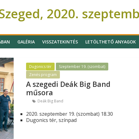
Szeged, 2020. szeptem
ÁBAN
GALÉRIA
VISSZATEKINTÉS
LETÖLTHETŐ ANYAGOK
Dugonics tér
Szeptember 19. (szombat)
Zenés program
A szegedi Deák Big Band
műsora
Deák Big Band
2020. szeptember 19. (szombat) 18.30
Dugonics tér, színpad