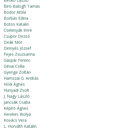
Benkő László
Bíró-Balogh Tamás
Bodor Attila
Borbás Edina
Botos Katalin
Cselenyák Imre
Csupor Dezső
Deák Mór
Dinnyés József
Fejes Zsuzsanna
Gáspár Ferenc
Gévai Csilla
Gyenge Zoltán
Hamszai G. András
Hódi Ágnes
Hunyadi Zsolt
J. Nagy László
Jancsák Csaba
Képíró Ágnes
Kerekes Ibolya
Kovács Vera
L. Horváth Katalin