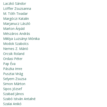
Laczkó Sándor
Löffler Zsuzsanna
M. Tóth Tivadar
Margóczi Katalin
Marjanucz László
Marton Árpád
Mészáros András
Miklya Luzsányi Mónika
Modok Szabolcs
Nemes Z. Márió
Orcsik Roland
Ordasi Péter
Pap Éva
Pászka Imre
Pusztai Virág
Selyem Zsuzsa
Simon Márton
Sipos József
Szabad János
Szabó István Antalné
Szalai Anikó