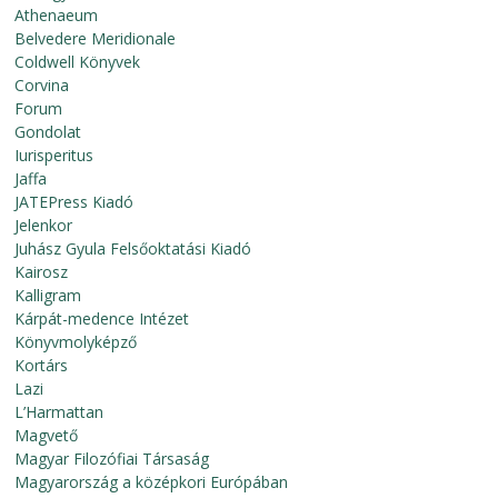
Athenaeum
Belvedere Meridionale
Coldwell Könyvek
Corvina
Forum
Gondolat
Iurisperitus
Jaffa
JATEPress Kiadó
Jelenkor
Juhász Gyula Felsőoktatási Kiadó
Kairosz
Kalligram
Kárpát-medence Intézet
Könyvmolyképző
Kortárs
Lazi
L’Harmattan
Magvető
Magyar Filozófiai Társaság
Magyarország a középkori Európában