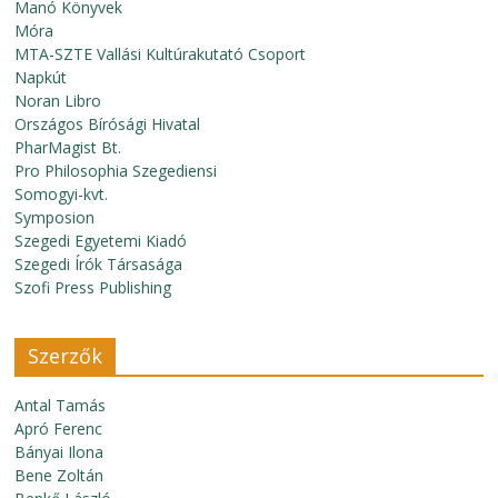
Manó Könyvek
Móra
MTA-SZTE Vallási Kultúrakutató Csoport
Napkút
Noran Libro
Országos Bírósági Hivatal
PharMagist Bt.
Pro Philosophia Szegediensi
Somogyi-kvt.
Symposion
Szegedi Egyetemi Kiadó
Szegedi Írók Társasága
Szofi Press Publishing
Szerzők
Antal Tamás
Apró Ferenc
Bányai Ilona
Bene Zoltán