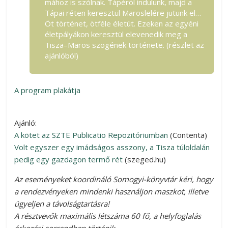
mához is szólnak. Tápéról indulunk, majd a
Tápai réten keresztül Maroslelére jutunk el…
Öt történet, ötféle életút. Ezeken az egyéni
életpályákon keresztül elevenedik meg a
Tisza–Maros szögének története. (részlet az
ajánlóból)
A program plakátja
Ajánló:
A kötet az SZTE Publicatio Repozitóriumban
(Contenta)
Volt egyszer egy imádságos asszony, a Tisza túloldalán
pedig egy gazdagon termő rét
(szeged.hu)
Az eseményeket koordináló Somogyi-könyvtár kéri, hogy
a rendezvényeken mindenki használjon maszkot, illetve
ügyeljen a távolságtartásra!
A résztvevők maximális létszáma 60 fő, a helyfoglalás