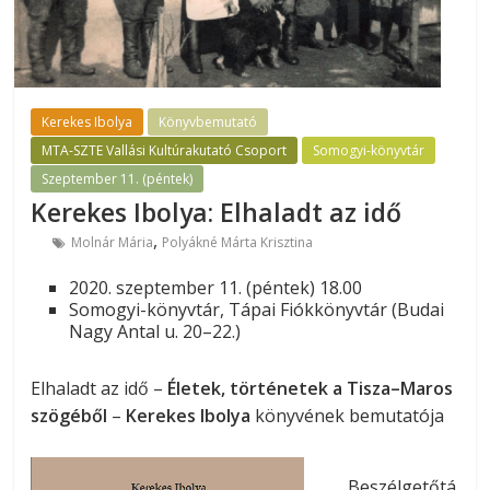
Kerekes Ibolya
Könyvbemutató
MTA-SZTE Vallási Kultúrakutató Csoport
Somogyi-könyvtár
Szeptember 11. (péntek)
Kerekes Ibolya: Elhaladt az idő
,
Molnár Mária
Polyákné Márta Krisztina
2020. szeptember 11. (péntek) 18.00
Somogyi-könyvtár, Tápai Fiókkönyvtár (Budai
Nagy Antal u. 20–22.)
Elhaladt az idő –
Életek, történetek a Tisza–Maros
szögéből
–
Kerekes Ibolya
könyvének bemutatója
Beszélgetőtá