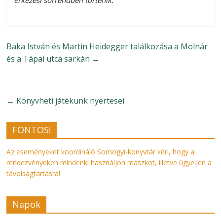
érkezési sorrendben történik.
Baka István és Martin Heidegger találkozása a Molnár
és a Tápai utca sarkán
→
←
Könyvheti játékunk nyertesei
FONTOS!
Az eseményeket koordináló Somogyi-könyvtár kéri, hogy a
rendezvényeken mindenki használjon maszkot, illetve ügyeljen a
távolságtartásra!
Napok