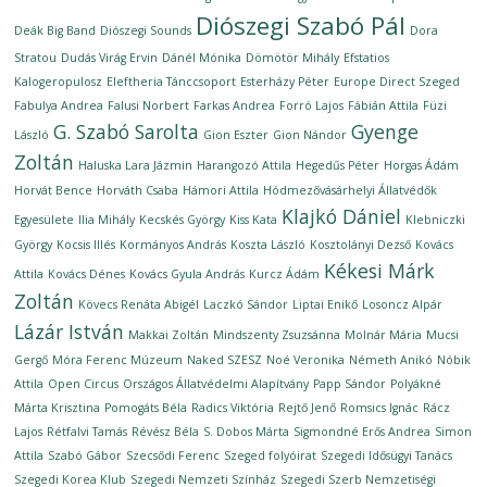
Diószegi Szabó Pál
Deák Big Band
Diószegi Sounds
Dora
Stratou
Dudás Virág Ervin
Dánél Mónika
Dömötör Mihály
Efstatios
Kalogeropulosz
Eleftheria Tánccsoport
Esterházy Péter
Europe Direct Szeged
Fabulya Andrea
Falusi Norbert
Farkas Andrea
Forró Lajos
Fábián Attila
Füzi
G. Szabó Sarolta
Gyenge
László
Gion Eszter
Gion Nándor
Zoltán
Haluska Lara Jázmin
Harangozó Attila
Hegedűs Péter
Horgas Ádám
Horvát Bence
Horváth Csaba
Hámori Attila
Hódmezővásárhelyi Állatvédők
Klajkó Dániel
Egyesülete
Ilia Mihály
Kecskés György
Kiss Kata
Klebniczki
György
Kocsis Illés
Kormányos András
Koszta László
Kosztolányi Dezső
Kovács
Kékesi Márk
Attila
Kovács Dénes
Kovács Gyula András
Kurcz Ádám
Zoltán
Kövecs Renáta Abigél
Laczkó Sándor
Liptai Enikő
Losoncz Alpár
Lázár István
Makkai Zoltán
Mindszenty Zsuzsánna
Molnár Mária
Mucsi
Gergő
Móra Ferenc Múzeum
Naked SZESZ
Noé Veronika
Németh Anikó
Nóbik
Attila
Open Circus
Országos Állatvédelmi Alapítvány
Papp Sándor
Polyákné
Márta Krisztina
Pomogáts Béla
Radics Viktória
Rejtő Jenő
Romsics Ignác
Rácz
Lajos
Rétfalvi Tamás
Révész Béla
S. Dobos Márta
Sigmondné Erős Andrea
Simon
Attila
Szabó Gábor
Szecsődi Ferenc
Szeged folyóirat
Szegedi Idősügyi Tanács
Szegedi Korea Klub
Szegedi Nemzeti Színház
Szegedi Szerb Nemzetiségi