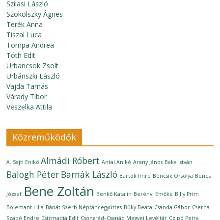
Szilasi László
Szokolszky Ágnes
Terék Anna
Tiszai Luca
Tompa Andrea
Tóth Edit
Urbancsok Zsolt
Urbánszki László
Vajda Tamás
Várady Tibor
Veszelka Attila
Közreműködők
Almádi Róbert
A. Sajti Enikő
Antal Anikó
Arany János
Baka István
Balogh Péter
Barnák László
Bartók Imre
Bencsik Orsolya
Benes
Bene Zoltán
József
Benkő Katalin
Berényi Emőke
Billy Prim
Bolemant Lilla
Bánát Szerb Néptáncegyüttes
Büky Beáta
Csanda Gábor
Cserna-
Szabó Endre
Csizmadia Edit
Csongrád–Csanád Megyei Levéltár
Czipó Petra