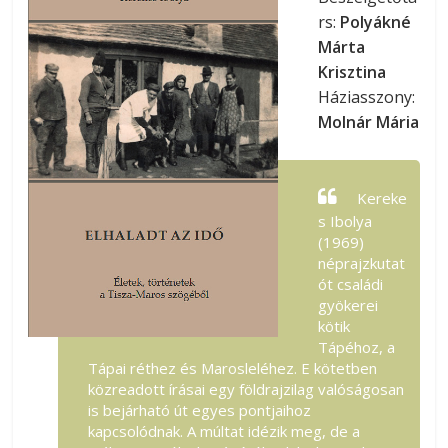
rs:
Polyákné
Márta
Krisztina
Háziasszony:
Molnár Mária
Kereke
s Ibolya
(1969)
néprajzkutat
ót családi
gyökerei
kötik
Tápéhoz, a
Tápai réthez és Marosleléhez. E kötetben
közreadott írásai egy földrajzilag valóságosan
is bejárható út egyes pontjaihoz
kapcsolódnak. A múltat idézik meg, de a