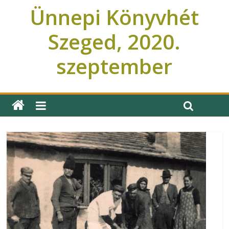
Ünnepi Könyvhét
Szeged, 2020.
szeptember
Ünnepi Könyvhét Szeged