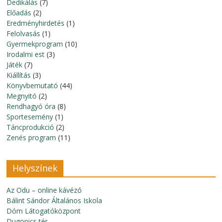
Dedikálás
(7)
Előadás
(2)
Eredményhirdetés
(1)
Felolvasás
(1)
Gyermekprogram
(10)
Irodalmi est
(3)
Játék
(7)
Kiállítás
(3)
Könyvbemutató
(44)
Megnyitó
(2)
Rendhagyó óra
(8)
Sportesemény
(1)
Táncprodukció
(2)
Zenés program
(11)
Helyszínek
Az Odu – online kávézó
Bálint Sándor Általános Iskola
Dóm Látogatóközpont
Dugonics tér