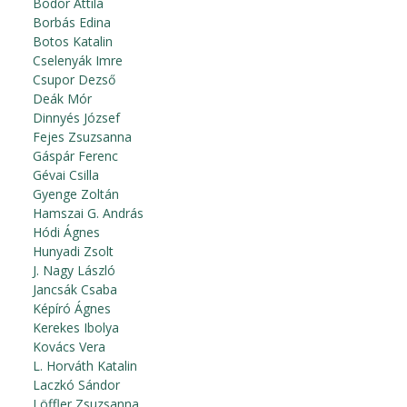
Bodor Attila
Borbás Edina
Botos Katalin
Cselenyák Imre
Csupor Dezső
Deák Mór
Dinnyés József
Fejes Zsuzsanna
Gáspár Ferenc
Gévai Csilla
Gyenge Zoltán
Hamszai G. András
Hódi Ágnes
Hunyadi Zsolt
J. Nagy László
Jancsák Csaba
Képíró Ágnes
Kerekes Ibolya
Kovács Vera
L. Horváth Katalin
Laczkó Sándor
Löffler Zsuzsanna