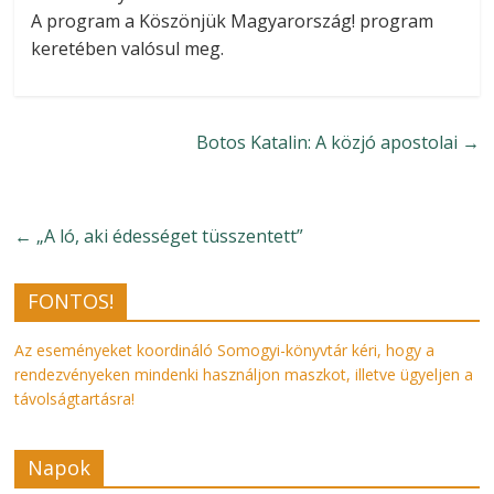
A program a Köszönjük Magyarország! program
keretében valósul meg.
Botos Katalin: A közjó apostolai
→
←
„A ló, aki édességet tüsszentett”
FONTOS!
Az eseményeket koordináló Somogyi-könyvtár kéri, hogy a
rendezvényeken mindenki használjon maszkot, illetve ügyeljen a
távolságtartásra!
Napok