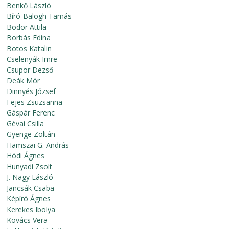
Benkő László
Bíró-Balogh Tamás
Bodor Attila
Borbás Edina
Botos Katalin
Cselenyák Imre
Csupor Dezső
Deák Mór
Dinnyés József
Fejes Zsuzsanna
Gáspár Ferenc
Gévai Csilla
Gyenge Zoltán
Hamszai G. András
Hódi Ágnes
Hunyadi Zsolt
J. Nagy László
Jancsák Csaba
Képíró Ágnes
Kerekes Ibolya
Kovács Vera