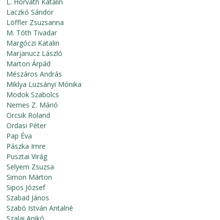
L. Horváth Katalin
Laczkó Sándor
Löffler Zsuzsanna
M. Tóth Tivadar
Margóczi Katalin
Marjanucz László
Marton Árpád
Mészáros András
Miklya Luzsányi Mónika
Modok Szabolcs
Nemes Z. Márió
Orcsik Roland
Ordasi Péter
Pap Éva
Pászka Imre
Pusztai Virág
Selyem Zsuzsa
Simon Márton
Sipos József
Szabad János
Szabó István Antalné
Szalai Anikó