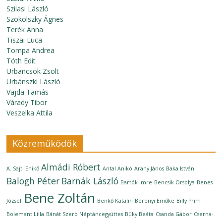
Szilasi László
Szokolszky Ágnes
Terék Anna
Tiszai Luca
Tompa Andrea
Tóth Edit
Urbancsok Zsolt
Urbánszki László
Vajda Tamás
Várady Tibor
Veszelka Attila
Közreműködők
Almádi Róbert
A. Sajti Enikő
Antal Anikó
Arany János
Baka István
Balogh Péter
Barnák László
Bartók Imre
Bencsik Orsolya
Benes
Bene Zoltán
József
Benkő Katalin
Berényi Emőke
Billy Prim
Bolemant Lilla
Bánát Szerb Néptáncegyüttes
Büky Beáta
Csanda Gábor
Cserna-