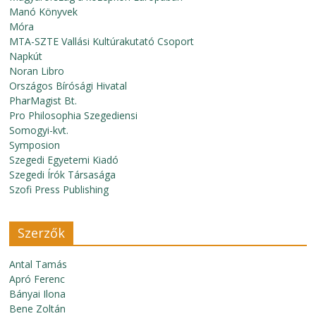
Manó Könyvek
Móra
MTA-SZTE Vallási Kultúrakutató Csoport
Napkút
Noran Libro
Országos Bírósági Hivatal
PharMagist Bt.
Pro Philosophia Szegediensi
Somogyi-kvt.
Symposion
Szegedi Egyetemi Kiadó
Szegedi Írók Társasága
Szofi Press Publishing
Szerzők
Antal Tamás
Apró Ferenc
Bányai Ilona
Bene Zoltán