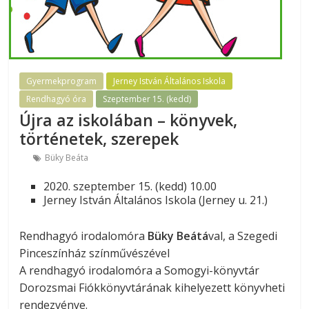
Gyermekprogram
Jerney István Általános Iskola
Rendhagyó óra
Szeptember 15. (kedd)
Újra az iskolában – könyvek,
történetek, szerepek
Büky Beáta
2020. szeptember 15. (kedd) 10.00
Jerney István Általános Iskola (Jerney u. 21.)
Rendhagyó irodalomóra
Büky Beátá
val, a Szegedi
Pinceszínház színművészével
A rendhagyó irodalomóra a Somogyi-könyvtár
Dorozsmai Fiókkönyvtárának kihelyezett könyvheti
rendezvénye.