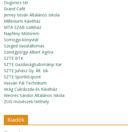
Dugonics tér
Grand Café
Jerney István Általános Iskola
Milleniumi Kávéház
MTA SZAB székház
Napfény Műterem
Somogyi-könyvtár
Szeged Vasútállomás
Szentgyörgyi Albert Agóra
SZTE BTK
SZTE Gazdaságtudományi Kar
SZTE Juhász Gy. Ált. Isk.
SZTE Sportközpont
Vasvári Pál Technikum
Virág Cukrászda és Kávéház
Weöres Sándor Általános Iskola
ZUG művészeti tetthely
Kiadók