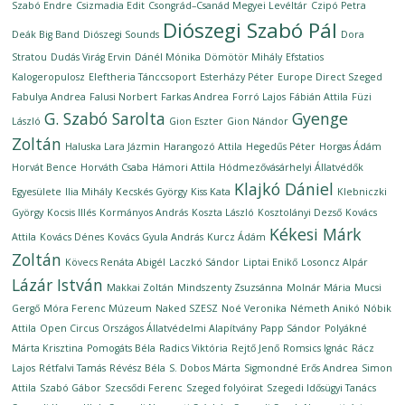
Szabó Endre
Csizmadia Edit
Csongrád–Csanád Megyei Levéltár
Czipó Petra
Diószegi Szabó Pál
Deák Big Band
Diószegi Sounds
Dora
Stratou
Dudás Virág Ervin
Dánél Mónika
Dömötör Mihály
Efstatios
Kalogeropulosz
Eleftheria Tánccsoport
Esterházy Péter
Europe Direct Szeged
Fabulya Andrea
Falusi Norbert
Farkas Andrea
Forró Lajos
Fábián Attila
Füzi
G. Szabó Sarolta
Gyenge
László
Gion Eszter
Gion Nándor
Zoltán
Haluska Lara Jázmin
Harangozó Attila
Hegedűs Péter
Horgas Ádám
Horvát Bence
Horváth Csaba
Hámori Attila
Hódmezővásárhelyi Állatvédők
Klajkó Dániel
Egyesülete
Ilia Mihály
Kecskés György
Kiss Kata
Klebniczki
György
Kocsis Illés
Kormányos András
Koszta László
Kosztolányi Dezső
Kovács
Kékesi Márk
Attila
Kovács Dénes
Kovács Gyula András
Kurcz Ádám
Zoltán
Kövecs Renáta Abigél
Laczkó Sándor
Liptai Enikő
Losoncz Alpár
Lázár István
Makkai Zoltán
Mindszenty Zsuzsánna
Molnár Mária
Mucsi
Gergő
Móra Ferenc Múzeum
Naked SZESZ
Noé Veronika
Németh Anikó
Nóbik
Attila
Open Circus
Országos Állatvédelmi Alapítvány
Papp Sándor
Polyákné
Márta Krisztina
Pomogáts Béla
Radics Viktória
Rejtő Jenő
Romsics Ignác
Rácz
Lajos
Rétfalvi Tamás
Révész Béla
S. Dobos Márta
Sigmondné Erős Andrea
Simon
Attila
Szabó Gábor
Szecsődi Ferenc
Szeged folyóirat
Szegedi Idősügyi Tanács