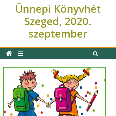
Ünnepi Könyvhét
Szeged, 2020.
szeptember
Ünnepi Könyvhét Szeged