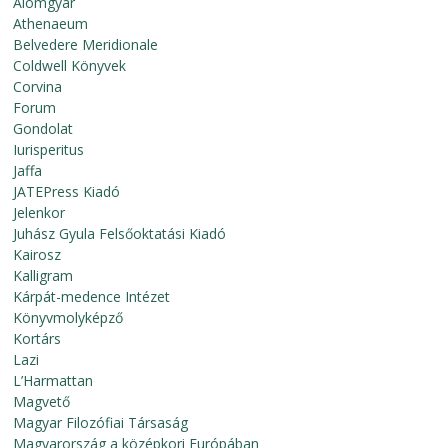
Álomgyár
Athenaeum
Belvedere Meridionale
Coldwell Könyvek
Corvina
Forum
Gondolat
Iurisperitus
Jaffa
JATEPress Kiadó
Jelenkor
Juhász Gyula Felsőoktatási Kiadó
Kairosz
Kalligram
Kárpát-medence Intézet
Könyvmolyképző
Kortárs
Lazi
L’Harmattan
Magvető
Magyar Filozófiai Társaság
Magyarország a középkori Európában