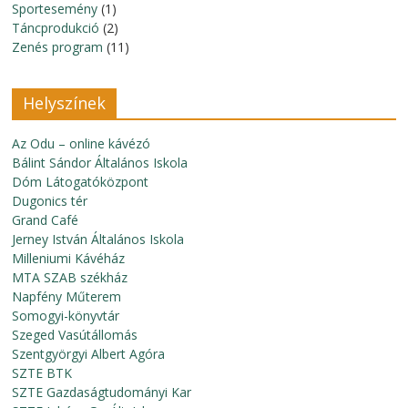
Sportesemény
(1)
Táncprodukció
(2)
Zenés program
(11)
Helyszínek
Az Odu – online kávézó
Bálint Sándor Általános Iskola
Dóm Látogatóközpont
Dugonics tér
Grand Café
Jerney István Általános Iskola
Milleniumi Kávéház
MTA SZAB székház
Napfény Műterem
Somogyi-könyvtár
Szeged Vasútállomás
Szentgyörgyi Albert Agóra
SZTE BTK
SZTE Gazdaságtudományi Kar