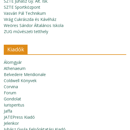
SZTE Juhász Gy. Ált. Isk.
SZTE Sportközpont
Vasvári Pál Technikum
Virág Cukrászda és Kávéház
Weöres Sándor Általános Iskola
ZUG művészeti tetthely
Kiadók
Álomgyár
Athenaeum
Belvedere Meridionale
Coldwell Könyvek
Corvina
Forum
Gondolat
Iurisperitus
Jaffa
JATEPress Kiadó
Jelenkor
Juhász Gyula Felsőoktatási Kiadó