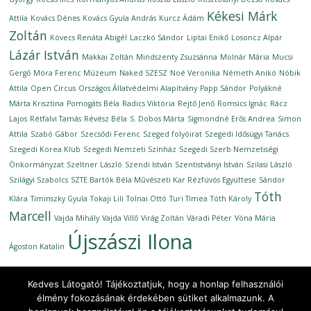
Kékesi Márk
Attila
Kovács Dénes
Kovács Gyula András
Kurcz Ádám
Zoltán
Kövecs Renáta Abigél
Laczkó Sándor
Liptai Enikő
Losoncz Alpár
Lázár István
Makkai Zoltán
Mindszenty Zsuzsánna
Molnár Mária
Mucsi
Gergő
Móra Ferenc Múzeum
Naked SZESZ
Noé Veronika
Németh Anikó
Nóbik
Attila
Open Circus
Országos Állatvédelmi Alapítvány
Papp Sándor
Polyákné
Márta Krisztina
Pomogáts Béla
Radics Viktória
Rejtő Jenő
Romsics Ignác
Rácz
Lajos
Rétfalvi Tamás
Révész Béla
S. Dobos Márta
Sigmondné Erős Andrea
Simon
Attila
Szabó Gábor
Szecsődi Ferenc
Szeged folyóirat
Szegedi Idősügyi Tanács
Szegedi Korea Klub
Szegedi Nemzeti Színház
Szegedi Szerb Nemzetiségi
Önkormányzat
Szeltner László
Szendi István
Szentistványi István
Szilasi László
Szilágyi Szabolcs
SZTE Bartók Béla Művészeti Kar Rézfúvós Együttese
Sándor
Tóth
Klára
Timinszky Gyula
Tokaji Lili
Tolnai Ottó
Turi Tímea
Tóth Károly
Marcell
Vajda Mihály
Vajda Villő
Virág Zoltán
Váradi Péter
Vóna Mária
Újszászi Ilona
Ágoston Katalin
Kedves Látogató! Tájékoztatjuk, hogy a honlap felhasználói
élmény fokozásának érdekében sütiket alkalmazunk. A