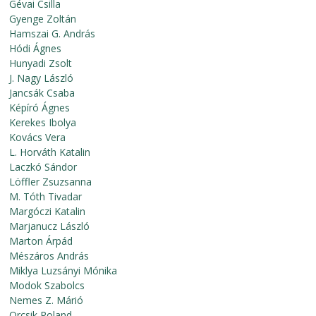
Gévai Csilla
Gyenge Zoltán
Hamszai G. András
Hódi Ágnes
Hunyadi Zsolt
J. Nagy László
Jancsák Csaba
Képíró Ágnes
Kerekes Ibolya
Kovács Vera
L. Horváth Katalin
Laczkó Sándor
Löffler Zsuzsanna
M. Tóth Tivadar
Margóczi Katalin
Marjanucz László
Marton Árpád
Mészáros András
Miklya Luzsányi Mónika
Modok Szabolcs
Nemes Z. Márió
Orcsik Roland