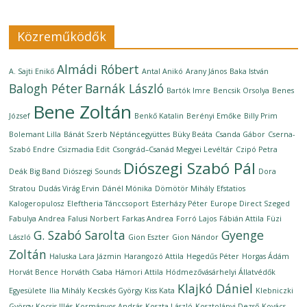
Közreműködők
Almádi Róbert
A. Sajti Enikő
Antal Anikó
Arany János
Baka István
Balogh Péter
Barnák László
Bartók Imre
Bencsik Orsolya
Benes
Bene Zoltán
József
Benkő Katalin
Berényi Emőke
Billy Prim
Bolemant Lilla
Bánát Szerb Néptáncegyüttes
Büky Beáta
Csanda Gábor
Cserna-
Szabó Endre
Csizmadia Edit
Csongrád–Csanád Megyei Levéltár
Czipó Petra
Diószegi Szabó Pál
Deák Big Band
Diószegi Sounds
Dora
Stratou
Dudás Virág Ervin
Dánél Mónika
Dömötör Mihály
Efstatios
Kalogeropulosz
Eleftheria Tánccsoport
Esterházy Péter
Europe Direct Szeged
Fabulya Andrea
Falusi Norbert
Farkas Andrea
Forró Lajos
Fábián Attila
Füzi
G. Szabó Sarolta
Gyenge
László
Gion Eszter
Gion Nándor
Zoltán
Haluska Lara Jázmin
Harangozó Attila
Hegedűs Péter
Horgas Ádám
Horvát Bence
Horváth Csaba
Hámori Attila
Hódmezővásárhelyi Állatvédők
Klajkó Dániel
Egyesülete
Ilia Mihály
Kecskés György
Kiss Kata
Klebniczki
György
Kocsis Illés
Kormányos András
Koszta László
Kosztolányi Dezső
Kovács