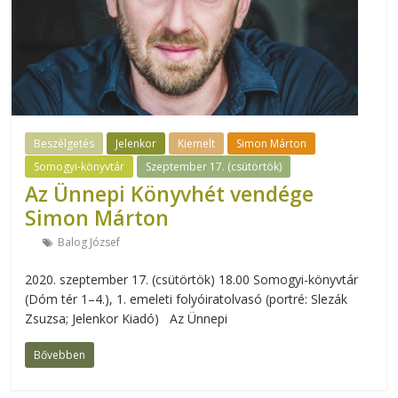
Beszélgetés
Jelenkor
Kiemelt
Simon Márton
Somogyi-könyvtár
Szeptember 17. (csütörtök)
Az Ünnepi Könyvhét vendége
Simon Márton
Balog József
2020. szeptember 17. (csütörtök) 18.00 Somogyi-könyvtár
(Dóm tér 1–4.), 1. emeleti folyóiratolvasó (portré: Slezák
Zsuzsa; Jelenkor Kiadó) Az Ünnepi
Bővebben