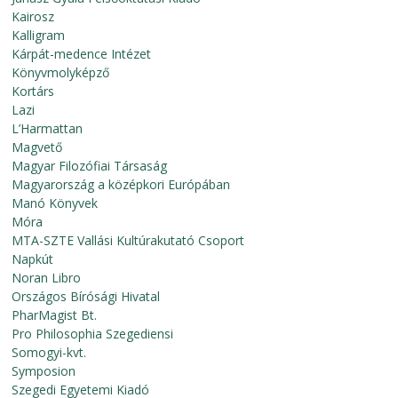
Kairosz
Kalligram
Kárpát-medence Intézet
Könyvmolyképző
Kortárs
Lazi
L’Harmattan
Magvető
Magyar Filozófiai Társaság
Magyarország a középkori Európában
Manó Könyvek
Móra
MTA-SZTE Vallási Kultúrakutató Csoport
Napkút
Noran Libro
Országos Bírósági Hivatal
PharMagist Bt.
Pro Philosophia Szegediensi
Somogyi-kvt.
Symposion
Szegedi Egyetemi Kiadó