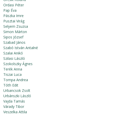
Ordasi Péter
Pap Éva
Pászka Imre
Pusztai Virág
Selyem Zsuzsa
Simon Márton
Sipos József
Szabad János
Szabó István Antalné
Szalai Anikó
Szilasi László
Szokolszky Ágnes
Terék Anna
Tiszai Luca
Tompa Andrea
Tóth Edit
Urbancsok Zsolt
Urbánszki László
Vajda Tamás
Várady Tibor
Veszelka Attila