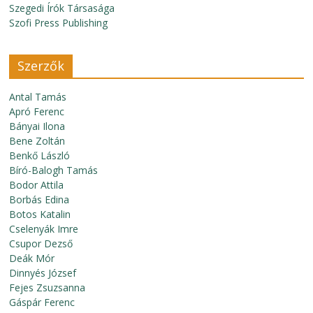
Szegedi Írók Társasága
Szofi Press Publishing
Szerzők
Antal Tamás
Apró Ferenc
Bányai Ilona
Bene Zoltán
Benkő László
Bíró-Balogh Tamás
Bodor Attila
Borbás Edina
Botos Katalin
Cselenyák Imre
Csupor Dezső
Deák Mór
Dinnyés József
Fejes Zsuzsanna
Gáspár Ferenc