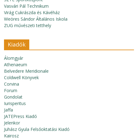
Vasvári Pál Technikum
Virág Cukrászda és Kávéház
Weöres Sándor Általános Iskola
ZUG művészeti tetthely
Kiadók
Álomgyár
Athenaeum
Belvedere Meridionale
Coldwell Könyvek
Corvina
Forum
Gondolat
Iurisperitus
Jaffa
JATEPress Kiadó
Jelenkor
Juhász Gyula Felsőoktatási Kiadó
Kairosz