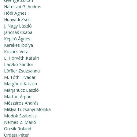
Gyenge Zoltán
Hamszai G. András
Hódi Ágnes
Hunyadi Zsolt
J. Nagy László
Jancsák Csaba
Képíró Ágnes
Kerekes Ibolya
Kovács Vera
L. Horváth Katalin
Laczkó Sándor
Löffler Zsuzsanna
M. Tóth Tivadar
Margóczi Katalin
Marjanucz László
Marton Árpád
Mészáros András
Miklya Luzsányi Mónika
Modok Szabolcs
Nemes Z. Márió
Orcsik Roland
Ordasi Péter