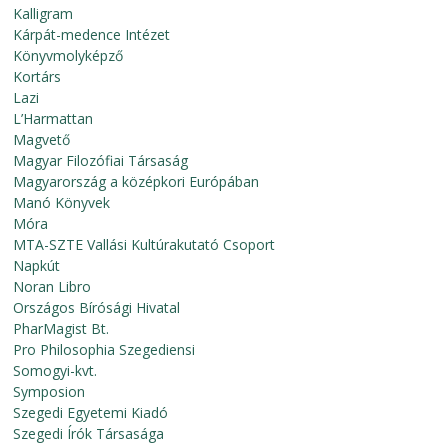
Kalligram
Kárpát-medence Intézet
Könyvmolyképző
Kortárs
Lazi
L’Harmattan
Magvető
Magyar Filozófiai Társaság
Magyarország a középkori Európában
Manó Könyvek
Móra
MTA-SZTE Vallási Kultúrakutató Csoport
Napkút
Noran Libro
Országos Bírósági Hivatal
PharMagist Bt.
Pro Philosophia Szegediensi
Somogyi-kvt.
Symposion
Szegedi Egyetemi Kiadó
Szegedi Írók Társasága