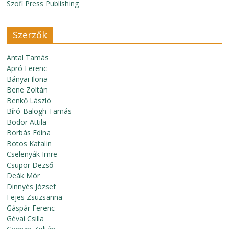
Szofi Press Publishing
Szerzők
Antal Tamás
Apró Ferenc
Bányai Ilona
Bene Zoltán
Benkő László
Bíró-Balogh Tamás
Bodor Attila
Borbás Edina
Botos Katalin
Cselenyák Imre
Csupor Dezső
Deák Mór
Dinnyés József
Fejes Zsuzsanna
Gáspár Ferenc
Gévai Csilla