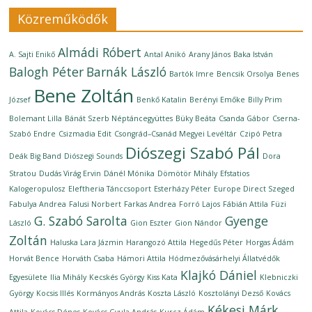
Közreműködők
Almádi Róbert
A. Sajti Enikő
Antal Anikó
Arany János
Baka István
Balogh Péter
Barnák László
Bartók Imre
Bencsik Orsolya
Benes
Bene Zoltán
József
Benkő Katalin
Berényi Emőke
Billy Prim
Bolemant Lilla
Bánát Szerb Néptáncegyüttes
Büky Beáta
Csanda Gábor
Cserna-
Szabó Endre
Csizmadia Edit
Csongrád–Csanád Megyei Levéltár
Czipó Petra
Diószegi Szabó Pál
Deák Big Band
Diószegi Sounds
Dora
Stratou
Dudás Virág Ervin
Dánél Mónika
Dömötör Mihály
Efstatios
Kalogeropulosz
Eleftheria Tánccsoport
Esterházy Péter
Europe Direct Szeged
Fabulya Andrea
Falusi Norbert
Farkas Andrea
Forró Lajos
Fábián Attila
Füzi
G. Szabó Sarolta
Gyenge
László
Gion Eszter
Gion Nándor
Zoltán
Haluska Lara Jázmin
Harangozó Attila
Hegedűs Péter
Horgas Ádám
Horvát Bence
Horváth Csaba
Hámori Attila
Hódmezővásárhelyi Állatvédők
Klajkó Dániel
Egyesülete
Ilia Mihály
Kecskés György
Kiss Kata
Klebniczki
György
Kocsis Illés
Kormányos András
Koszta László
Kosztolányi Dezső
Kovács
Kékesi Márk