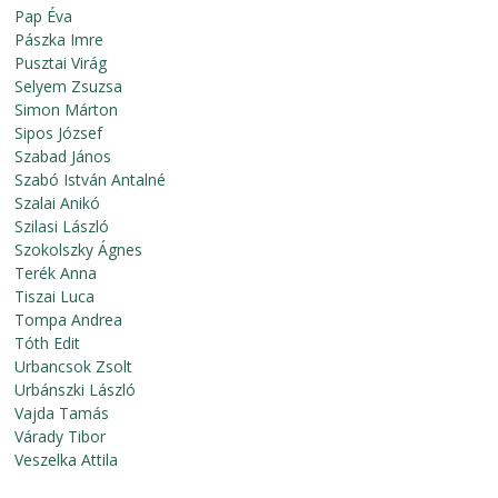
Pap Éva
Pászka Imre
Pusztai Virág
Selyem Zsuzsa
Simon Márton
Sipos József
Szabad János
Szabó István Antalné
Szalai Anikó
Szilasi László
Szokolszky Ágnes
Terék Anna
Tiszai Luca
Tompa Andrea
Tóth Edit
Urbancsok Zsolt
Urbánszki László
Vajda Tamás
Várady Tibor
Veszelka Attila