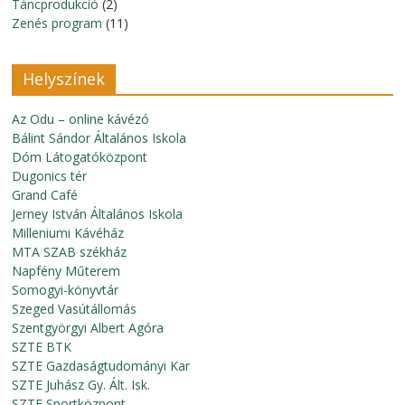
Táncprodukció
(2)
Zenés program
(11)
Helyszínek
Az Odu – online kávézó
Bálint Sándor Általános Iskola
Dóm Látogatóközpont
Dugonics tér
Grand Café
Jerney István Általános Iskola
Milleniumi Kávéház
MTA SZAB székház
Napfény Műterem
Somogyi-könyvtár
Szeged Vasútállomás
Szentgyörgyi Albert Agóra
SZTE BTK
SZTE Gazdaságtudományi Kar
SZTE Juhász Gy. Ált. Isk.
SZTE Sportközpont