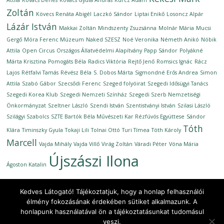
Attila
Kovács Dénes
Kovács Gyula András
Kurcz Ádám
Zoltán
Kövecs Renáta Abigél
Laczkó Sándor
Liptai Enikő
Losoncz Alpár
Lázár István
Makkai Zoltán
Mindszenty Zsuzsánna
Molnár Mária
Mucsi
Gergő
Móra Ferenc Múzeum
Naked SZESZ
Noé Veronika
Németh Anikó
Nóbik
Attila
Open Circus
Országos Állatvédelmi Alapítvány
Papp Sándor
Polyákné
Márta Krisztina
Pomogáts Béla
Radics Viktória
Rejtő Jenő
Romsics Ignác
Rácz
Lajos
Rétfalvi Tamás
Révész Béla
S. Dobos Márta
Sigmondné Erős Andrea
Simon
Attila
Szabó Gábor
Szecsődi Ferenc
Szeged folyóirat
Szegedi Idősügyi Tanács
Szegedi Korea Klub
Szegedi Nemzeti Színház
Szegedi Szerb Nemzetiségi
Önkormányzat
Szeltner László
Szendi István
Szentistványi István
Szilasi László
Szilágyi Szabolcs
SZTE Bartók Béla Művészeti Kar Rézfúvós Együttese
Sándor
Tóth
Klára
Timinszky Gyula
Tokaji Lili
Tolnai Ottó
Turi Tímea
Tóth Károly
Marcell
Vajda Mihály
Vajda Villő
Virág Zoltán
Váradi Péter
Vóna Mária
Újszászi Ilona
Ágoston Katalin
Kedves Látogató! Tájékoztatjuk, hogy a honlap felhasználói
élmény fokozásának érdekében sütiket alkalmazunk. A
honlapunk használatával ön a tájékoztatásunkat tudomásul
Copyright © 2026
Ünnepi Könyvhét Szeged, 2020. szeptember
.
veszi.