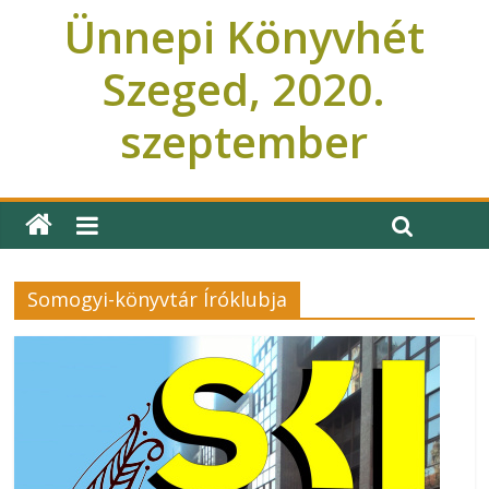
Ünnepi Könyvhét
Szeged, 2020.
szeptember
Ünnepi Könyvhét Szeged
Somogyi-könyvtár Íróklubja