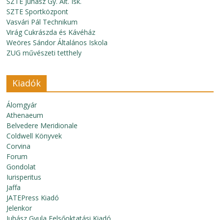
SZTE Juhász Gy. Ált. Isk.
SZTE Sportközpont
Vasvári Pál Technikum
Virág Cukrászda és Kávéház
Weöres Sándor Általános Iskola
ZUG művészeti tetthely
Kiadók
Álomgyár
Athenaeum
Belvedere Meridionale
Coldwell Könyvek
Corvina
Forum
Gondolat
Iurisperitus
Jaffa
JATEPress Kiadó
Jelenkor
Juhász Gyula Felsőoktatási Kiadó