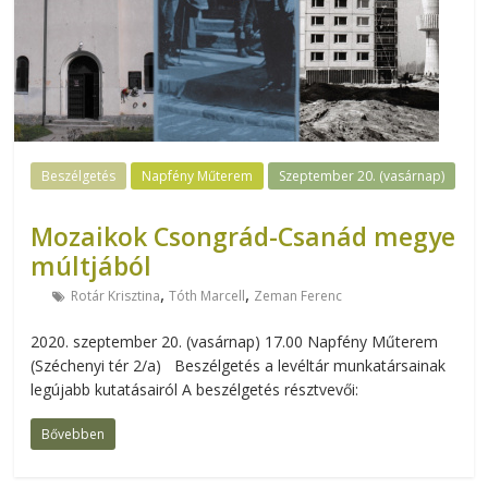
Beszélgetés
Napfény Műterem
Szeptember 20. (vasárnap)
Mozaikok Csongrád-Csanád megye
múltjából
,
,
Rotár Krisztina
Tóth Marcell
Zeman Ferenc
2020. szeptember 20. (vasárnap) 17.00 Napfény Műterem
(Széchenyi tér 2/a) Beszélgetés a levéltár munkatársainak
legújabb kutatásairól A beszélgetés résztvevői:
Bővebben