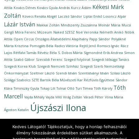
Kékesi Márk
Attila
Kovács Dénes
Kovács Gyula András
Kurcz Ádám
Zoltán
Kövecs Renáta Abigél
Laczkó Sándor
Liptai Enikő
Losoncz Alpár
Lázár István
Makkai Zoltán
Mindszenty Zsuzsánna
Molnár Mária
Mucsi
Gergő
Móra Ferenc Múzeum
Naked SZESZ
Noé Veronika
Németh Anikó
Nóbik
Attila
Open Circus
Országos Állatvédelmi Alapítvány
Papp Sándor
Polyákné
Márta Krisztina
Pomogáts Béla
Radics Viktória
Rejtő Jenő
Romsics Ignác
Rácz
Lajos
Rétfalvi Tamás
Révész Béla
S. Dobos Márta
Sigmondné Erős Andrea
Simon
Attila
Szabó Gábor
Szecsődi Ferenc
Szeged folyóirat
Szegedi Idősügyi Tanács
Szegedi Korea Klub
Szegedi Nemzeti Színház
Szegedi Szerb Nemzetiségi
Önkormányzat
Szeltner László
Szendi István
Szentistványi István
Szilasi László
Szilágyi Szabolcs
SZTE Bartók Béla Művészeti Kar Rézfúvós Együttese
Sándor
Tóth
Klára
Timinszky Gyula
Tokaji Lili
Tolnai Ottó
Turi Tímea
Tóth Károly
Marcell
Vajda Mihály
Vajda Villő
Virág Zoltán
Váradi Péter
Vóna Mária
Újszászi Ilona
Ágoston Katalin
Kedves Látogató! Tájékoztatjuk, hogy a honlap felhasználói
élmény fokozásának érdekében sütiket alkalmazunk. A