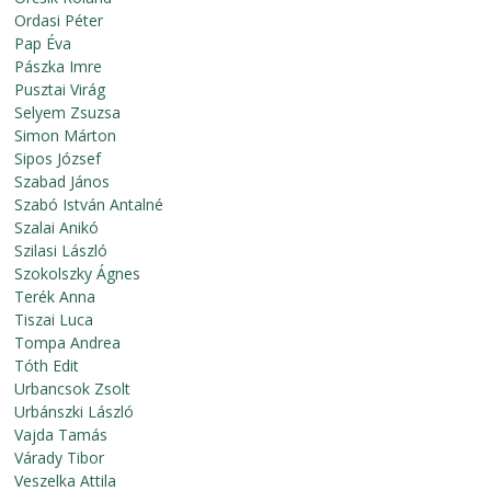
Ordasi Péter
Pap Éva
Pászka Imre
Pusztai Virág
Selyem Zsuzsa
Simon Márton
Sipos József
Szabad János
Szabó István Antalné
Szalai Anikó
Szilasi László
Szokolszky Ágnes
Terék Anna
Tiszai Luca
Tompa Andrea
Tóth Edit
Urbancsok Zsolt
Urbánszki László
Vajda Tamás
Várady Tibor
Veszelka Attila