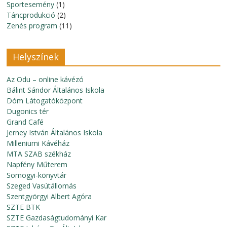
Sportesemény
(1)
Táncprodukció
(2)
Zenés program
(11)
Helyszínek
Az Odu – online kávézó
Bálint Sándor Általános Iskola
Dóm Látogatóközpont
Dugonics tér
Grand Café
Jerney István Általános Iskola
Milleniumi Kávéház
MTA SZAB székház
Napfény Műterem
Somogyi-könyvtár
Szeged Vasútállomás
Szentgyörgyi Albert Agóra
SZTE BTK
SZTE Gazdaságtudományi Kar