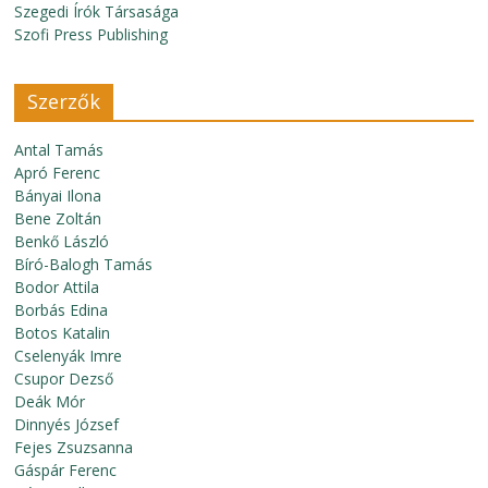
Szegedi Írók Társasága
Szofi Press Publishing
Szerzők
Antal Tamás
Apró Ferenc
Bányai Ilona
Bene Zoltán
Benkő László
Bíró-Balogh Tamás
Bodor Attila
Borbás Edina
Botos Katalin
Cselenyák Imre
Csupor Dezső
Deák Mór
Dinnyés József
Fejes Zsuzsanna
Gáspár Ferenc