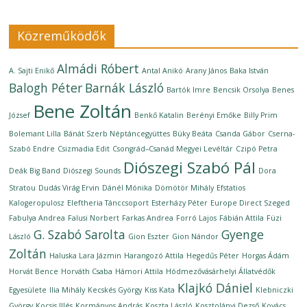
Közreműködők
Almádi Róbert
A. Sajti Enikő
Antal Anikó
Arany János
Baka István
Balogh Péter
Barnák László
Bartók Imre
Bencsik Orsolya
Benes
Bene Zoltán
József
Benkő Katalin
Berényi Emőke
Billy Prim
Bolemant Lilla
Bánát Szerb Néptáncegyüttes
Büky Beáta
Csanda Gábor
Cserna-
Szabó Endre
Csizmadia Edit
Csongrád–Csanád Megyei Levéltár
Czipó Petra
Diószegi Szabó Pál
Deák Big Band
Diószegi Sounds
Dora
Stratou
Dudás Virág Ervin
Dánél Mónika
Dömötör Mihály
Efstatios
Kalogeropulosz
Eleftheria Tánccsoport
Esterházy Péter
Europe Direct Szeged
Fabulya Andrea
Falusi Norbert
Farkas Andrea
Forró Lajos
Fábián Attila
Füzi
G. Szabó Sarolta
Gyenge
László
Gion Eszter
Gion Nándor
Zoltán
Haluska Lara Jázmin
Harangozó Attila
Hegedűs Péter
Horgas Ádám
Horvát Bence
Horváth Csaba
Hámori Attila
Hódmezővásárhelyi Állatvédők
Klajkó Dániel
Egyesülete
Ilia Mihály
Kecskés György
Kiss Kata
Klebniczki
György
Kocsis Illés
Kormányos András
Koszta László
Kosztolányi Dezső
Kovács