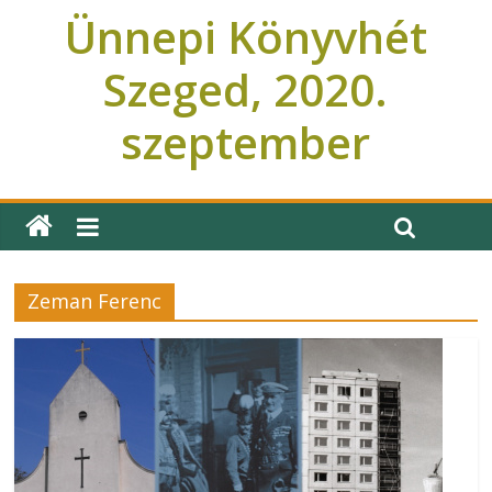
Ünnepi Könyvhét
Szeged, 2020.
szeptember
Ünnepi Könyvhét Szeged
Zeman Ferenc