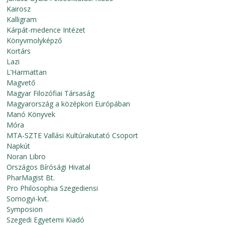
Kairosz
Kalligram
Kárpát-medence Intézet
Könyvmolyképző
Kortárs
Lazi
L’Harmattan
Magvető
Magyar Filozófiai Társaság
Magyarország a középkori Európában
Manó Könyvek
Móra
MTA-SZTE Vallási Kultúrakutató Csoport
Napkút
Noran Libro
Országos Bírósági Hivatal
PharMagist Bt.
Pro Philosophia Szegediensi
Somogyi-kvt.
Symposion
Szegedi Egyetemi Kiadó