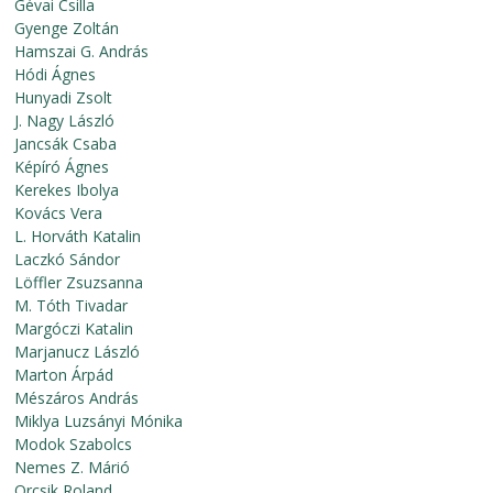
Gévai Csilla
Gyenge Zoltán
Hamszai G. András
Hódi Ágnes
Hunyadi Zsolt
J. Nagy László
Jancsák Csaba
Képíró Ágnes
Kerekes Ibolya
Kovács Vera
L. Horváth Katalin
Laczkó Sándor
Löffler Zsuzsanna
M. Tóth Tivadar
Margóczi Katalin
Marjanucz László
Marton Árpád
Mészáros András
Miklya Luzsányi Mónika
Modok Szabolcs
Nemes Z. Márió
Orcsik Roland