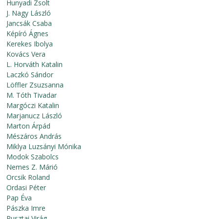
Hunyadi Zsolt
J. Nagy László
Jancsák Csaba
Képíró Ágnes
Kerekes Ibolya
Kovács Vera
L. Horváth Katalin
Laczkó Sándor
Löffler Zsuzsanna
M. Tóth Tivadar
Margóczi Katalin
Marjanucz László
Marton Árpád
Mészáros András
Miklya Luzsányi Mónika
Modok Szabolcs
Nemes Z. Márió
Orcsik Roland
Ordasi Péter
Pap Éva
Pászka Imre
Pusztai Virág