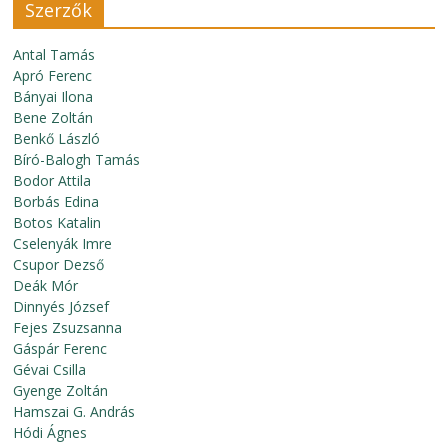
Szerzők
Antal Tamás
Apró Ferenc
Bányai Ilona
Bene Zoltán
Benkő László
Bíró-Balogh Tamás
Bodor Attila
Borbás Edina
Botos Katalin
Cselenyák Imre
Csupor Dezső
Deák Mór
Dinnyés József
Fejes Zsuzsanna
Gáspár Ferenc
Gévai Csilla
Gyenge Zoltán
Hamszai G. András
Hódi Ágnes