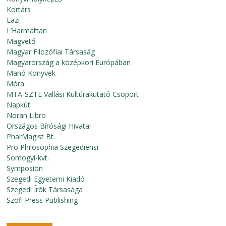
Kortárs
Lazi
L’Harmattan
Magvető
Magyar Filozófiai Társaság
Magyarország a középkori Európában
Manó Könyvek
Móra
MTA-SZTE Vallási Kultúrakutató Csoport
Napkút
Noran Libro
Országos Bírósági Hivatal
PharMagist Bt.
Pro Philosophia Szegediensi
Somogyi-kvt.
Symposion
Szegedi Egyetemi Kiadó
Szegedi Írók Társasága
Szofi Press Publishing