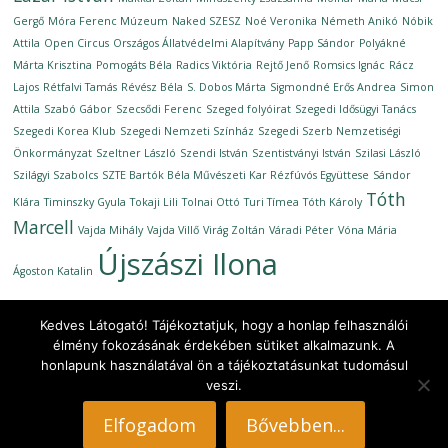
Gergő
Móra Ferenc Múzeum
Naked SZESZ
Noé Veronika
Németh Anikó
Nóbik
Attila
Open Circus
Országos Állatvédelmi Alapítvány
Papp Sándor
Polyákné
Márta Krisztina
Pomogáts Béla
Radics Viktória
Rejtő Jenő
Romsics Ignác
Rácz
Lajos
Rétfalvi Tamás
Révész Béla
S. Dobos Márta
Sigmondné Erős Andrea
Simon
Attila
Szabó Gábor
Szecsődi Ferenc
Szeged folyóirat
Szegedi Idősügyi Tanács
Szegedi Korea Klub
Szegedi Nemzeti Színház
Szegedi Szerb Nemzetiségi
Önkormányzat
Szeltner László
Szendi István
Szentistványi István
Szilasi László
Szilágyi Szabolcs
SZTE Bartók Béla Művészeti Kar Rézfúvós Együttese
Sándor
Tóth
Klára
Timinszky Gyula
Tokaji Lili
Tolnai Ottó
Turi Tímea
Tóth Károly
Marcell
Vajda Mihály
Vajda Villő
Virág Zoltán
Váradi Péter
Vóna Mária
Újszászi Ilona
Ágoston Katalin
Kedves Látogató! Tájékoztatjuk, hogy a honlap felhasználói
élmény fokozásának érdekében sütiket alkalmazunk. A
honlapunk használatával ön a tájékoztatásunkat tudomásul
Copyright © 2026
Ünnepi Könyvhét Szeged, 2020. szeptember
.
veszi.
All rights reserved.
Theme: ColorMag by
ThemeGrill
. Powered by
WordPress
.
Elfogadom
Bővebben...