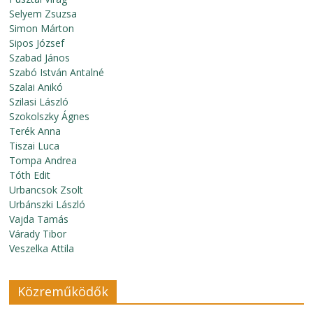
Selyem Zsuzsa
Simon Márton
Sipos József
Szabad János
Szabó István Antalné
Szalai Anikó
Szilasi László
Szokolszky Ágnes
Terék Anna
Tiszai Luca
Tompa Andrea
Tóth Edit
Urbancsok Zsolt
Urbánszki László
Vajda Tamás
Várady Tibor
Veszelka Attila
Közreműködők