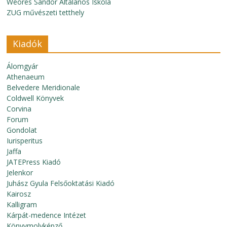
Weöres Sándor Általános Iskola
ZUG művészeti tetthely
Kiadók
Álomgyár
Athenaeum
Belvedere Meridionale
Coldwell Könyvek
Corvina
Forum
Gondolat
Iurisperitus
Jaffa
JATEPress Kiadó
Jelenkor
Juhász Gyula Felsőoktatási Kiadó
Kairosz
Kalligram
Kárpát-medence Intézet
Könyvmolyképző