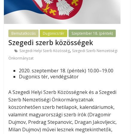
Bemutatkozás
Dugonics tér
Szeptember 18. (péntek)
Szegedi szerb közösségek
,
Szegedi Helyi Szerb Közösség
Szegedi Szerb Nemzetiségi
Önkormányzat
2020. szeptember 18. (péntek) 10.00–19.00
Dugonics tér, vendégsátor
A Szegedi Helyi Szerb Közösségnek és a Szegedi
Szerb Nemzetiségi Önkormányzatnak
köszönhetően szerb hetilapok, kalendáriumok,
valamint magyarországi szerb írók (Dragomir
Dujmov, Predrag Stepanovic, Dragan Jakovljecic,
Milan Dujmov) művei lesznek megtekinthetők,