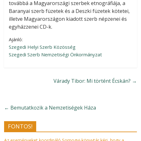
továbbá a Magyarországi szerbek etnográfiája, a
Baranyai szerb füzetek és a Deszki füzetek kötetei,
illetve Magyarországon kiadott szerb népzenei és
egyházzenei CD-k.
Ajánló:
Szegedi Helyi Szerb Közösség
Szegedi Szerb Nemzetiségi Önkormányzat
Várady Tibor: Mi történt Écskán?
→
←
Bemutatkozik a Nemzetiségek Háza
FONTOS!
Az eseményeket koordináló Somogyi-könyvtár kéri, hogy a