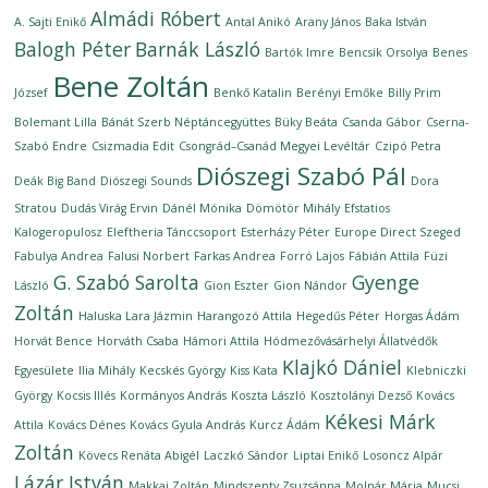
Almádi Róbert
A. Sajti Enikő
Antal Anikó
Arany János
Baka István
Balogh Péter
Barnák László
Bartók Imre
Bencsik Orsolya
Benes
Bene Zoltán
József
Benkő Katalin
Berényi Emőke
Billy Prim
Bolemant Lilla
Bánát Szerb Néptáncegyüttes
Büky Beáta
Csanda Gábor
Cserna-
Szabó Endre
Csizmadia Edit
Csongrád–Csanád Megyei Levéltár
Czipó Petra
Diószegi Szabó Pál
Deák Big Band
Diószegi Sounds
Dora
Stratou
Dudás Virág Ervin
Dánél Mónika
Dömötör Mihály
Efstatios
Kalogeropulosz
Eleftheria Tánccsoport
Esterházy Péter
Europe Direct Szeged
Fabulya Andrea
Falusi Norbert
Farkas Andrea
Forró Lajos
Fábián Attila
Füzi
G. Szabó Sarolta
Gyenge
László
Gion Eszter
Gion Nándor
Zoltán
Haluska Lara Jázmin
Harangozó Attila
Hegedűs Péter
Horgas Ádám
Horvát Bence
Horváth Csaba
Hámori Attila
Hódmezővásárhelyi Állatvédők
Klajkó Dániel
Egyesülete
Ilia Mihály
Kecskés György
Kiss Kata
Klebniczki
György
Kocsis Illés
Kormányos András
Koszta László
Kosztolányi Dezső
Kovács
Kékesi Márk
Attila
Kovács Dénes
Kovács Gyula András
Kurcz Ádám
Zoltán
Kövecs Renáta Abigél
Laczkó Sándor
Liptai Enikő
Losoncz Alpár
Lázár István
Makkai Zoltán
Mindszenty Zsuzsánna
Molnár Mária
Mucsi