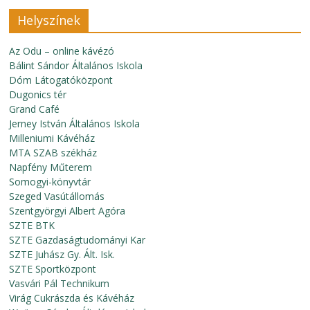
Helyszínek
Az Odu – online kávézó
Bálint Sándor Általános Iskola
Dóm Látogatóközpont
Dugonics tér
Grand Café
Jerney István Általános Iskola
Milleniumi Kávéház
MTA SZAB székház
Napfény Műterem
Somogyi-könyvtár
Szeged Vasútállomás
Szentgyörgyi Albert Agóra
SZTE BTK
SZTE Gazdaságtudományi Kar
SZTE Juhász Gy. Ált. Isk.
SZTE Sportközpont
Vasvári Pál Technikum
Virág Cukrászda és Kávéház