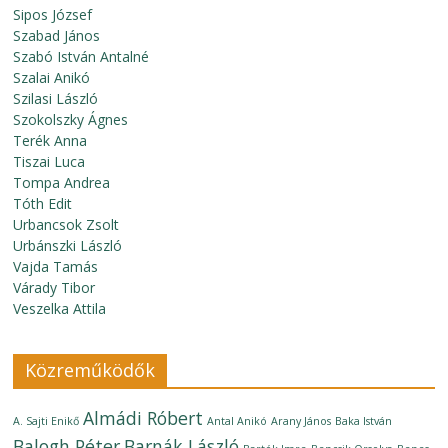
Sipos József
Szabad János
Szabó István Antalné
Szalai Anikó
Szilasi László
Szokolszky Ágnes
Terék Anna
Tiszai Luca
Tompa Andrea
Tóth Edit
Urbancsok Zsolt
Urbánszki László
Vajda Tamás
Várady Tibor
Veszelka Attila
Közreműködők
Almádi Róbert
A. Sajti Enikő
Antal Anikó
Arany János
Baka István
Balogh Péter
Barnák László