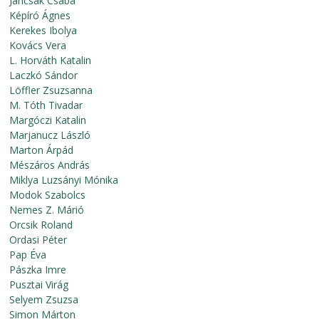
Jancsák Csaba
Képíró Ágnes
Kerekes Ibolya
Kovács Vera
L. Horváth Katalin
Laczkó Sándor
Löffler Zsuzsanna
M. Tóth Tivadar
Margóczi Katalin
Marjanucz László
Marton Árpád
Mészáros András
Miklya Luzsányi Mónika
Modok Szabolcs
Nemes Z. Márió
Orcsik Roland
Ordasi Péter
Pap Éva
Pászka Imre
Pusztai Virág
Selyem Zsuzsa
Simon Márton