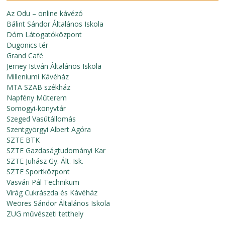
Az Odu – online kávézó
Bálint Sándor Általános Iskola
Dóm Látogatóközpont
Dugonics tér
Grand Café
Jerney István Általános Iskola
Milleniumi Kávéház
MTA SZAB székház
Napfény Műterem
Somogyi-könyvtár
Szeged Vasútállomás
Szentgyörgyi Albert Agóra
SZTE BTK
SZTE Gazdaságtudományi Kar
SZTE Juhász Gy. Ált. Isk.
SZTE Sportközpont
Vasvári Pál Technikum
Virág Cukrászda és Kávéház
Weöres Sándor Általános Iskola
ZUG művészeti tetthely