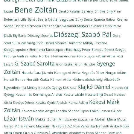
Bartók Imre
Bencsik Orsolya
Benes
Bene Zoltán
József
Benkő Katalin
Berényi Emőke
Billy Prim
Bolemant Lilla
Bánát Szerb Néptáncegyüttes
Büky Beáta
Csanda Gábor
Cserna-
Szabó Endre
Csizmadia Edit
Csongrád–Csanád Megyei Levéltár
Czipó Petra
Diószegi Szabó Pál
Deák Big Band
Diószegi Sounds
Dora
Stratou
Dudás Virág Ervin
Dánél Mónika
Dömötör Mihály
Efstatios
Kalogeropulosz
Eleftheria Tánccsoport
Esterházy Péter
Europe Direct Szeged
Fabulya Andrea
Falusi Norbert
Farkas Andrea
Forró Lajos
Fábián Attila
Füzi
G. Szabó Sarolta
Gyenge
László
Gion Eszter
Gion Nándor
Zoltán
Haluska Lara Jázmin
Harangozó Attila
Hegedűs Péter
Horgas Ádám
Horvát Bence
Horváth Csaba
Hámori Attila
Hódmezővásárhelyi Állatvédők
Klajkó Dániel
Egyesülete
Ilia Mihály
Kecskés György
Kiss Kata
Klebniczki
György
Kocsis Illés
Kormányos András
Koszta László
Kosztolányi Dezső
Kovács
Kékesi Márk
Attila
Kovács Dénes
Kovács Gyula András
Kurcz Ádám
Zoltán
Kövecs Renáta Abigél
Laczkó Sándor
Liptai Enikő
Losoncz Alpár
Lázár István
Makkai Zoltán
Mindszenty Zsuzsánna
Molnár Mária
Mucsi
Gergő
Móra Ferenc Múzeum
Naked SZESZ
Noé Veronika
Németh Anikó
Nóbik
Attila
Open Circus
Országos Állatvédelmi Alapítvány
Papp Sándor
Polyákné