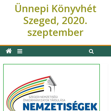
Ünnepi Könyvhét
Szeged, 2020.
szeptember
Ünnepi Könyvhét Szeged