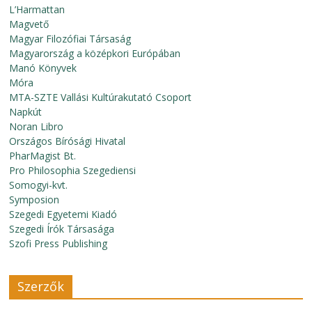
L’Harmattan
Magvető
Magyar Filozófiai Társaság
Magyarország a középkori Európában
Manó Könyvek
Móra
MTA-SZTE Vallási Kultúrakutató Csoport
Napkút
Noran Libro
Országos Bírósági Hivatal
PharMagist Bt.
Pro Philosophia Szegediensi
Somogyi-kvt.
Symposion
Szegedi Egyetemi Kiadó
Szegedi Írók Társasága
Szofi Press Publishing
Szerzők