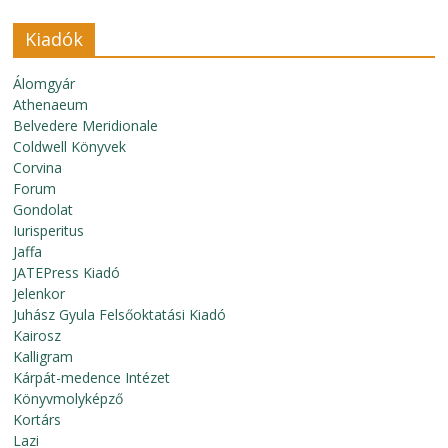
Kiadók
Álomgyár
Athenaeum
Belvedere Meridionale
Coldwell Könyvek
Corvina
Forum
Gondolat
Iurisperitus
Jaffa
JATEPress Kiadó
Jelenkor
Juhász Gyula Felsőoktatási Kiadó
Kairosz
Kalligram
Kárpát-medence Intézet
Könyvmolyképző
Kortárs
Lazi