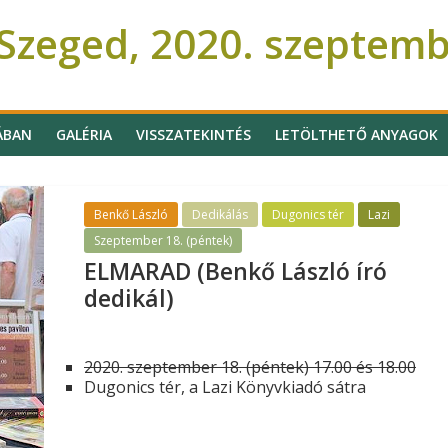
Szeged, 2020. szeptem
ÁBAN
GALÉRIA
VISSZATEKINTÉS
LETÖLTHETŐ ANYAGOK
Benkő László
Dedikálás
Dugonics tér
Lazi
Szeptember 18. (péntek)
ELMARAD (Benkő László író
dedikál)
2020. szeptember 18. (péntek) 17.00 és 18.00
Dugonics tér, a Lazi Könyvkiadó sátra