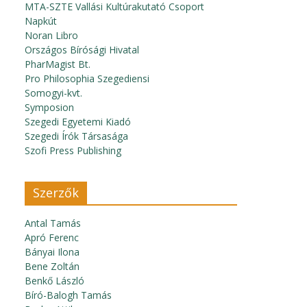
MTA-SZTE Vallási Kultúrakutató Csoport
Napkút
Noran Libro
Országos Bírósági Hivatal
PharMagist Bt.
Pro Philosophia Szegediensi
Somogyi-kvt.
Symposion
Szegedi Egyetemi Kiadó
Szegedi Írók Társasága
Szofi Press Publishing
Szerzők
Antal Tamás
Apró Ferenc
Bányai Ilona
Bene Zoltán
Benkő László
Bíró-Balogh Tamás