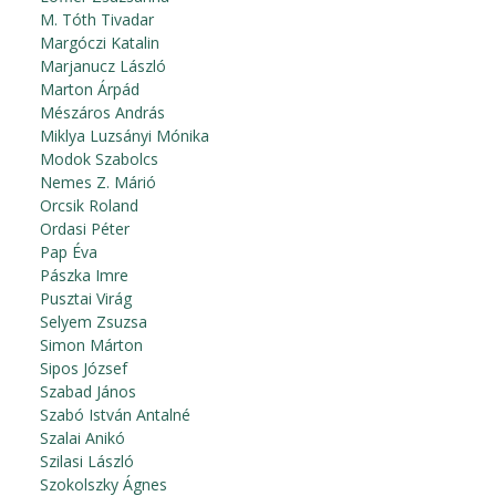
M. Tóth Tivadar
Margóczi Katalin
Marjanucz László
Marton Árpád
Mészáros András
Miklya Luzsányi Mónika
Modok Szabolcs
Nemes Z. Márió
Orcsik Roland
Ordasi Péter
Pap Éva
Pászka Imre
Pusztai Virág
Selyem Zsuzsa
Simon Márton
Sipos József
Szabad János
Szabó István Antalné
Szalai Anikó
Szilasi László
Szokolszky Ágnes