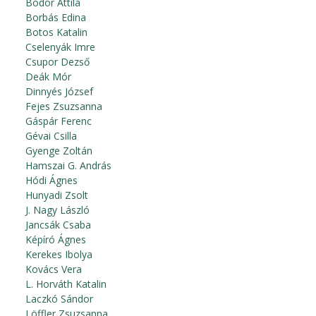
Bodor Attila
Borbás Edina
Botos Katalin
Cselenyák Imre
Csupor Dezső
Deák Mór
Dinnyés József
Fejes Zsuzsanna
Gáspár Ferenc
Gévai Csilla
Gyenge Zoltán
Hamszai G. András
Hódi Ágnes
Hunyadi Zsolt
J. Nagy László
Jancsák Csaba
Képíró Ágnes
Kerekes Ibolya
Kovács Vera
L. Horváth Katalin
Laczkó Sándor
Löffler Zsuzsanna