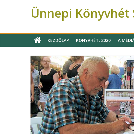
Ünnepi Könyvhét 
Ünnepi Könyvhét Szeged
KEZDŐLAP
KÖNYVHÉT, 2020
A MÉDI