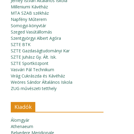
Jerney István Általános Iskola
Milleniumi Kávéház
MTA SZAB székház
Napfény Műterem
Somogyi-könyvtár
Szeged Vasútállomás
Szentgyörgyi Albert Agóra
SZTE BTK
SZTE Gazdaságtudományi Kar
SZTE Juhász Gy. Ált. Isk.
SZTE Sportközpont
Vasvári Pál Technikum
Virág Cukrászda és Kávéház
Weöres Sándor Általános Iskola
ZUG művészeti tetthely
Kiadók
Álomgyár
Athenaeum
Belvedere Meridionale