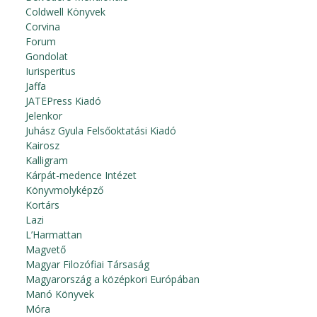
Coldwell Könyvek
Corvina
Forum
Gondolat
Iurisperitus
Jaffa
JATEPress Kiadó
Jelenkor
Juhász Gyula Felsőoktatási Kiadó
Kairosz
Kalligram
Kárpát-medence Intézet
Könyvmolyképző
Kortárs
Lazi
L’Harmattan
Magvető
Magyar Filozófiai Társaság
Magyarország a középkori Európában
Manó Könyvek
Móra