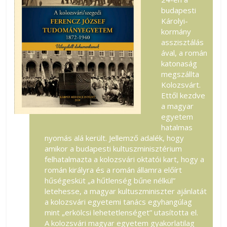
budapesti
Károlyi-
kormány
asszisztálás
ával, a román
katonaság
megszállta
Kolozsvárt.
Ettől kezdve
a magyar
egyetem
hatalmas
nyomás alá került. Jellemző adalék, hogy
amikor a budapesti kultuszminisztérium
felhatalmazta a kolozsvári oktatói kart, hogy a
román királyra és a román államra előírt
hűségesküt „a hűtlenség bűne nélkül”
letehesse, a magyar kultuszminiszter ajánlatát
a kolozsvári egyetemi tanács egyhangúlag
mint „erkölcsi lehetetlenséget” utasította el.
A kolozsvári magyar egyetem gyakorlatilag