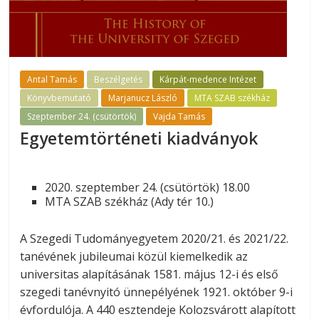
Antal Tamás
Beszélgetés
Kárpát-medence Intézet
Könyvbemutató
Marjanucz László
MTA SZAB székház
Szeptember 24. (csütörtök)
Vajda Tamás
Egyetemtörténeti kiadványok
2020. szeptember 24. (csütörtök) 18.00
MTA SZAB székház (Ady tér 10.)
A Szegedi Tudományegyetem 2020/21. és 2021/22.
tanévének jubileumai közül kiemelkedik az
universitas alapításának 1581. május 12-i és első
szegedi tanévnyitó ünnepélyének 1921. október 9-i
évfordulója. A 440 esztendeje Kolozsvárott alapított