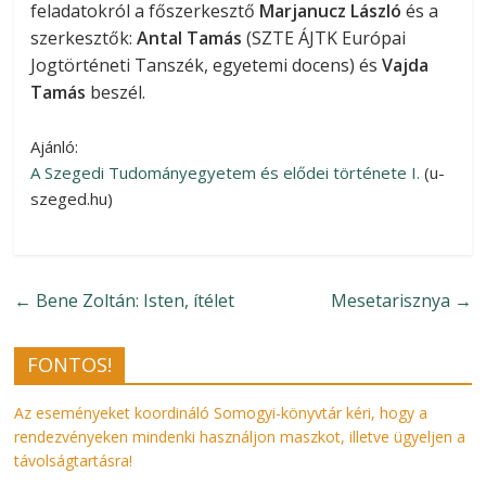
feladatokról a főszerkesztő
Marjanucz László
és a
szerkesztők:
Antal Tamás
(SZTE ÁJTK Európai
Jogtörténeti Tanszék, egyetemi docens) és
Vajda
Tamás
beszél.
Ajánló:
A Szegedi Tudományegyetem és elődei története I.
(u-
szeged.hu)
←
Bene Zoltán: Isten, ítélet
Mesetarisznya
→
FONTOS!
Az eseményeket koordináló Somogyi-könyvtár kéri, hogy a
rendezvényeken mindenki használjon maszkot, illetve ügyeljen a
távolságtartásra!