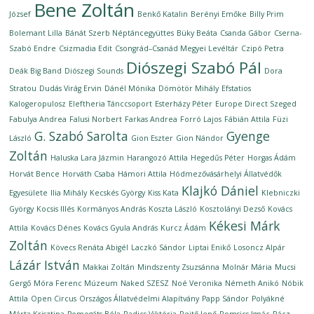
Bene Zoltán
József
Benkő Katalin
Berényi Emőke
Billy Prim
Bolemant Lilla
Bánát Szerb Néptáncegyüttes
Büky Beáta
Csanda Gábor
Cserna-
Szabó Endre
Csizmadia Edit
Csongrád–Csanád Megyei Levéltár
Czipó Petra
Diószegi Szabó Pál
Deák Big Band
Diószegi Sounds
Dora
Stratou
Dudás Virág Ervin
Dánél Mónika
Dömötör Mihály
Efstatios
Kalogeropulosz
Eleftheria Tánccsoport
Esterházy Péter
Europe Direct Szeged
Fabulya Andrea
Falusi Norbert
Farkas Andrea
Forró Lajos
Fábián Attila
Füzi
G. Szabó Sarolta
Gyenge
László
Gion Eszter
Gion Nándor
Zoltán
Haluska Lara Jázmin
Harangozó Attila
Hegedűs Péter
Horgas Ádám
Horvát Bence
Horváth Csaba
Hámori Attila
Hódmezővásárhelyi Állatvédők
Klajkó Dániel
Egyesülete
Ilia Mihály
Kecskés György
Kiss Kata
Klebniczki
György
Kocsis Illés
Kormányos András
Koszta László
Kosztolányi Dezső
Kovács
Kékesi Márk
Attila
Kovács Dénes
Kovács Gyula András
Kurcz Ádám
Zoltán
Kövecs Renáta Abigél
Laczkó Sándor
Liptai Enikő
Losoncz Alpár
Lázár István
Makkai Zoltán
Mindszenty Zsuzsánna
Molnár Mária
Mucsi
Gergő
Móra Ferenc Múzeum
Naked SZESZ
Noé Veronika
Németh Anikó
Nóbik
Attila
Open Circus
Országos Állatvédelmi Alapítvány
Papp Sándor
Polyákné