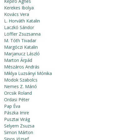
Képíró Ágnes
Kerekes Ibolya
Kovács Vera
L. Horváth Katalin
Laczkó Sándor
Löffler Zsuzsanna
M. Tóth Tivadar
Margóczi Katalin
Marjanucz László
Marton Árpád
Mészáros András
Miklya Luzsányi Mónika
Modok Szabolcs
Nemes Z. Márió
Orcsik Roland
Ordasi Péter
Pap Éva
Pászka Imre
Pusztai Virág
Selyem Zsuzsa
Simon Márton
Sipos József