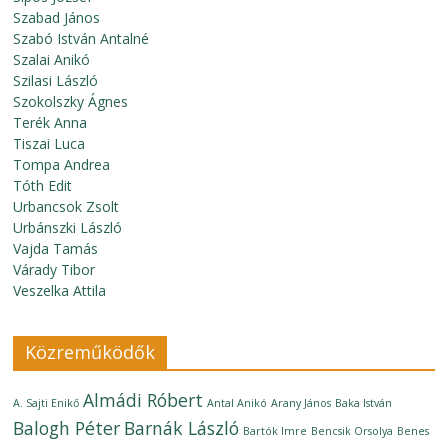
Szabad János
Szabó István Antalné
Szalai Anikó
Szilasi László
Szokolszky Ágnes
Terék Anna
Tiszai Luca
Tompa Andrea
Tóth Edit
Urbancsok Zsolt
Urbánszki László
Vajda Tamás
Várady Tibor
Veszelka Attila
Közreműködők
Almádi Róbert
A. Sajti Enikő
Antal Anikó
Arany János
Baka István
Balogh Péter
Barnák László
Bartók Imre
Bencsik Orsolya
Benes