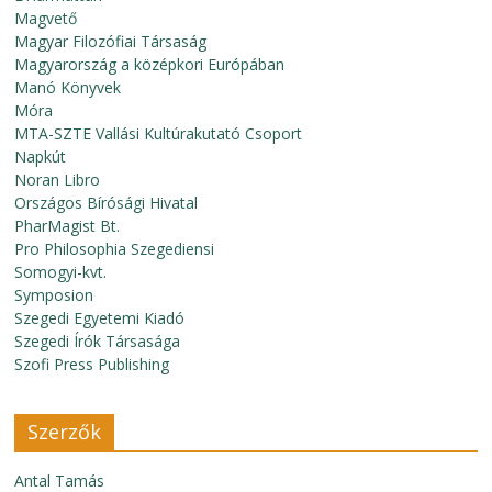
Magvető
Magyar Filozófiai Társaság
Magyarország a középkori Európában
Manó Könyvek
Móra
MTA-SZTE Vallási Kultúrakutató Csoport
Napkút
Noran Libro
Országos Bírósági Hivatal
PharMagist Bt.
Pro Philosophia Szegediensi
Somogyi-kvt.
Symposion
Szegedi Egyetemi Kiadó
Szegedi Írók Társasága
Szofi Press Publishing
Szerzők
Antal Tamás