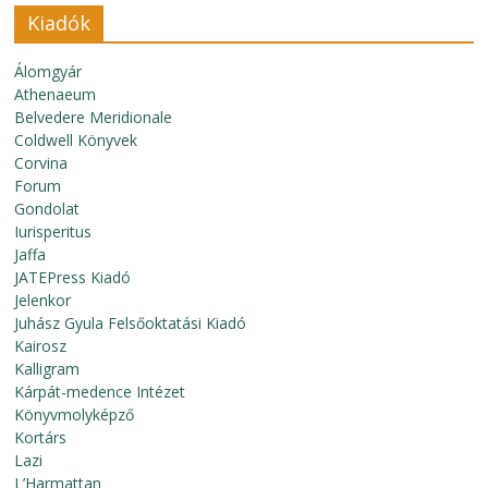
Kiadók
Álomgyár
Athenaeum
Belvedere Meridionale
Coldwell Könyvek
Corvina
Forum
Gondolat
Iurisperitus
Jaffa
JATEPress Kiadó
Jelenkor
Juhász Gyula Felsőoktatási Kiadó
Kairosz
Kalligram
Kárpát-medence Intézet
Könyvmolyképző
Kortárs
Lazi
L’Harmattan