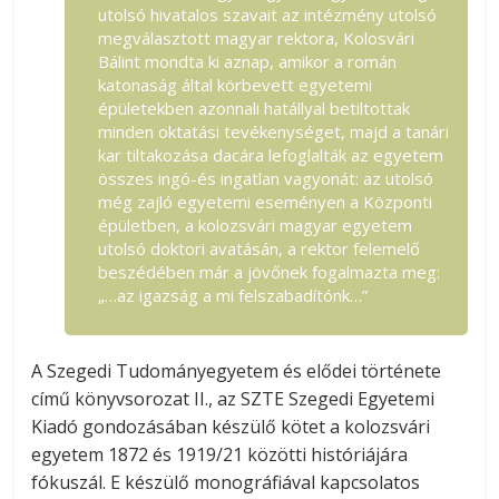
utolsó hivatalos szavait az intézmény utolsó
megválasztott magyar rektora, Kolosvári
Bálint mondta ki aznap, amikor a román
katonaság által körbevett egyetemi
épületekben azonnali hatállyal betiltottak
minden oktatási tevékenységet, majd a tanári
kar tiltakozása dacára lefoglalták az egyetem
összes ingó-és ingatlan vagyonát: az utolsó
még zajló egyetemi eseményen a Központi
épületben, a kolozsvári magyar egyetem
utolsó doktori avatásán, a rektor felemelő
beszédében már a jövőnek fogalmazta meg:
„…az igazság a mi felszabadítónk…”
A Szegedi Tudományegyetem és elődei története
című könyvsorozat II., az SZTE Szegedi Egyetemi
Kiadó gondozásában készülő kötet a kolozsvári
egyetem 1872 és 1919/21 közötti históriájára
fókuszál. E készülő monográfiával kapcsolatos