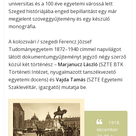
universitas és a 100 éve egyetemi várossá lett
Szeged históriájába enged bepillantást egy már
megjelent szöveggyűjtemény és egy készülő
monográfia.
A kolozsvári / szegedi Ferencz József
Tudományegyetem 1872–1940 címmel napvilágot
látott dokumentumgyűjteményt jegyző négy szerző
közül két történész –
Marjanucz László
(SZTE BTK
Történeti Intézet, nyugalmazott tanszékvezető
egyetemi docens) és
Vajda Tamás
(SZTE Egyetemi
Szaklevéltár, igazgató) mutatja be.
1918.
december
24-én a