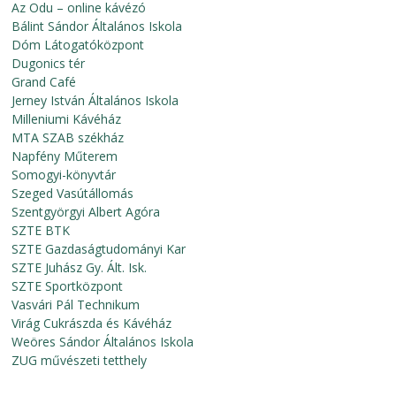
Az Odu – online kávézó
Bálint Sándor Általános Iskola
Dóm Látogatóközpont
Dugonics tér
Grand Café
Jerney István Általános Iskola
Milleniumi Kávéház
MTA SZAB székház
Napfény Műterem
Somogyi-könyvtár
Szeged Vasútállomás
Szentgyörgyi Albert Agóra
SZTE BTK
SZTE Gazdaságtudományi Kar
SZTE Juhász Gy. Ált. Isk.
SZTE Sportközpont
Vasvári Pál Technikum
Virág Cukrászda és Kávéház
Weöres Sándor Általános Iskola
ZUG művészeti tetthely