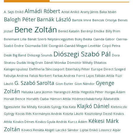
Almádi Róbert
A. Sajti Enikő
Antal Anikó
Arany János
Baka István
Balogh Péter
Barnák László
Bartók Imre
Bencsik Orsolya
Benes
Bene Zoltán
József
Benkő Katalin
Berényi Emőke
Billy Prim
Bolemant Lilla
Bánát Szerb Néptáncegyüttes
Büky Beáta
Csanda Gábor
Cserna-
Szabó Endre
Csizmadia Edit
Csongrád–Csanád Megyei Levéltár
Czipó Petra
Diószegi Szabó Pál
Deák Big Band
Diószegi Sounds
Dora
Stratou
Dudás Virág Ervin
Dánél Mónika
Dömötör Mihály
Efstatios
Kalogeropulosz
Eleftheria Tánccsoport
Esterházy Péter
Europe Direct Szeged
Fabulya Andrea
Falusi Norbert
Farkas Andrea
Forró Lajos
Fábián Attila
Füzi
G. Szabó Sarolta
Gyenge
László
Gion Eszter
Gion Nándor
Zoltán
Haluska Lara Jázmin
Harangozó Attila
Hegedűs Péter
Horgas Ádám
Horvát Bence
Horváth Csaba
Hámori Attila
Hódmezővásárhelyi Állatvédők
Klajkó Dániel
Egyesülete
Ilia Mihály
Kecskés György
Kiss Kata
Klebniczki
György
Kocsis Illés
Kormányos András
Koszta László
Kosztolányi Dezső
Kovács
Kékesi Márk
Attila
Kovács Dénes
Kovács Gyula András
Kurcz Ádám
Zoltán
Kövecs Renáta Abigél
Laczkó Sándor
Liptai Enikő
Losoncz Alpár