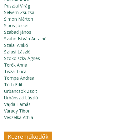
Pusztai Virág
Selyem Zsuzsa
Simon Márton
Sipos József
Szabad János
Szabó István Antalné
Szalai Anikó
Szilasi László
Szokolszky Ágnes
Terék Anna
Tiszai Luca
Tompa Andrea
Tóth Edit
Urbancsok Zsolt
Urbánszki László
Vajda Tamás
Várady Tibor
Veszelka Attila
Közreműködők