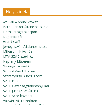
Helyszínek
Az Odu – online kávézó
Bálint Sándor Általános Iskola
Dóm Látogatóközpont
Dugonics tér
Grand Café
Jerney István Általános Iskola
Milleniumi Kávéház
MTA SZAB székház
Napfény Műterem
Somogyi-könyvtár
Szeged Vasútállomás
Szentgyörgyi Albert Agóra
SZTE BTK
SZTE Gazdaságtudományi Kar
SZTE Juhász Gy. Ált. Isk.
SZTE Sportközpont
Vasvári Pál Technikum