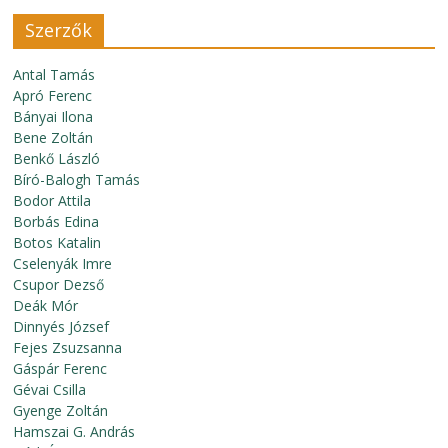
Szerzők
Antal Tamás
Apró Ferenc
Bányai Ilona
Bene Zoltán
Benkő László
Bíró-Balogh Tamás
Bodor Attila
Borbás Edina
Botos Katalin
Cselenyák Imre
Csupor Dezső
Deák Mór
Dinnyés József
Fejes Zsuzsanna
Gáspár Ferenc
Gévai Csilla
Gyenge Zoltán
Hamszai G. András