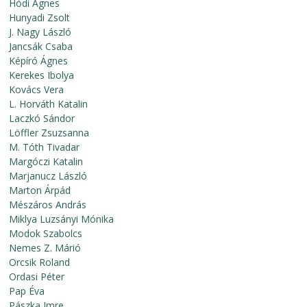
Hódi Ágnes
Hunyadi Zsolt
J. Nagy László
Jancsák Csaba
Képíró Ágnes
Kerekes Ibolya
Kovács Vera
L. Horváth Katalin
Laczkó Sándor
Löffler Zsuzsanna
M. Tóth Tivadar
Margóczi Katalin
Marjanucz László
Marton Árpád
Mészáros András
Miklya Luzsányi Mónika
Modok Szabolcs
Nemes Z. Márió
Orcsik Roland
Ordasi Péter
Pap Éva
Pászka Imre