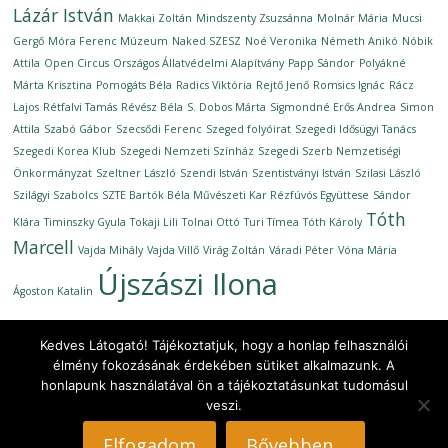
Lázár István
Makkai Zoltán
Mindszenty Zsuzsánna
Molnár Mária
Mucsi
Gergő
Móra Ferenc Múzeum
Naked SZESZ
Noé Veronika
Németh Anikó
Nóbik
Attila
Open Circus
Országos Állatvédelmi Alapítvány
Papp Sándor
Polyákné
Márta Krisztina
Pomogáts Béla
Radics Viktória
Rejtő Jenő
Romsics Ignác
Rácz
Lajos
Rétfalvi Tamás
Révész Béla
S. Dobos Márta
Sigmondné Erős Andrea
Simon
Attila
Szabó Gábor
Szecsődi Ferenc
Szeged folyóirat
Szegedi Idősügyi Tanács
Szegedi Korea Klub
Szegedi Nemzeti Színház
Szegedi Szerb Nemzetiségi
Önkormányzat
Szeltner László
Szendi István
Szentistványi István
Szilasi László
Szilágyi Szabolcs
SZTE Bartók Béla Művészeti Kar Rézfúvós Együttese
Sándor
Tóth
Klára
Timinszky Gyula
Tokaji Lili
Tolnai Ottó
Turi Tímea
Tóth Károly
Marcell
Vajda Mihály
Vajda Villő
Virág Zoltán
Váradi Péter
Vóna Mária
Újszászi Ilona
Ágoston Katalin
Kedves Látogató! Tájékoztatjuk, hogy a honlap felhasználói
élmény fokozásának érdekében sütiket alkalmazunk. A
honlapunk használatával ön a tájékoztatásunkat tudomásul
Copyright © 2026
Ünnepi Könyvhét Szeged, 2020. szeptember
.
veszi.
All rights reserved.
Theme: ColorMag by
ThemeGrill
. Powered by
WordPress
.
Elfogadom
Bővebben...