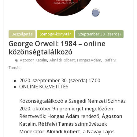
Beszélgetés
Somogyi-könyvtár
Szeptember 30. (szerda)
George Orwell: 1984 – online
közönségtalálkozó
,
,
,
Ágoston Katalin
Almádi Róbert
Horgas Ádám
Rétfalvi
Tamás
2020. szeptember 30. (szerda) 17.00
ONLINE KÖZVETÍTÉS
Közönségtalálkozó a Szegedi Nemzeti Színház
2020. október 9-i premierjét megelőzően
Résztvevők:
Horgas Ádám
rendező,
Ágoston
Katalin
,
Rétfalvi Tamás
színművészek
Moderátor:
Almádi Róbert
, a Návay Lajos