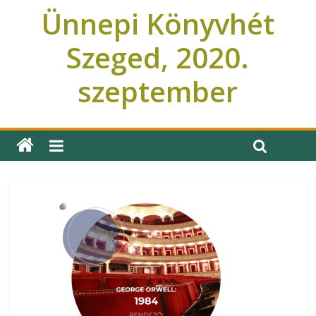
Ünnepi Könyvhét
Szeged, 2020.
szeptember
Ünnepi Könyvhét Szeged