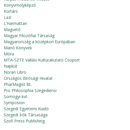
Könyvmolyképző
Kortárs
Lazi
L’Harmattan
Magvető
Magyar Filozófiai Társaság
Magyarország a középkori Európában
Manó Könyvek
Móra
MTA-SZTE Vallási Kultúrakutató Csoport
Napkút
Noran Libro
Országos Bírósági Hivatal
PharMagist Bt.
Pro Philosophia Szegediensi
Somogyi-kvt.
Symposion
Szegedi Egyetemi Kiadó
Szegedi Írók Társasága
Szofi Press Publishing