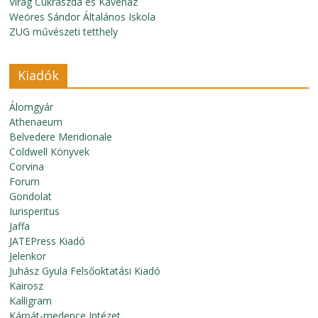
Virág Cukrászda és Kávéház
Weöres Sándor Általános Iskola
ZUG művészeti tetthely
Kiadók
Álomgyár
Athenaeum
Belvedere Meridionale
Coldwell Könyvek
Corvina
Forum
Gondolat
Iurisperitus
Jaffa
JATEPress Kiadó
Jelenkor
Juhász Gyula Felsőoktatási Kiadó
Kairosz
Kalligram
Kárpát-medence Intézet