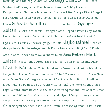
Deák Big Band
Diószegi Sounds
Dora
Stratou
Dudás Virág Ervin
Dánél Mónika
Dömötör Mihály
Efstatios
Kalogeropulosz
Eleftheria Tánccsoport
Esterházy Péter
Europe Direct Szeged
Fabulya Andrea
Falusi Norbert
Farkas Andrea
Forró Lajos
Fábián Attila
Füzi
G. Szabó Sarolta
Gyenge
László
Gion Eszter
Gion Nándor
Zoltán
Haluska Lara Jázmin
Harangozó Attila
Hegedűs Péter
Horgas Ádám
Horvát Bence
Horváth Csaba
Hámori Attila
Hódmezővásárhelyi Állatvédők
Klajkó Dániel
Egyesülete
Ilia Mihály
Kecskés György
Kiss Kata
Klebniczki
György
Kocsis Illés
Kormányos András
Koszta László
Kosztolányi Dezső
Kovács
Kékesi Márk
Attila
Kovács Dénes
Kovács Gyula András
Kurcz Ádám
Zoltán
Kövecs Renáta Abigél
Laczkó Sándor
Liptai Enikő
Losoncz Alpár
Lázár István
Makkai Zoltán
Mindszenty Zsuzsánna
Molnár Mária
Mucsi
Gergő
Móra Ferenc Múzeum
Naked SZESZ
Noé Veronika
Németh Anikó
Nóbik
Attila
Open Circus
Országos Állatvédelmi Alapítvány
Papp Sándor
Polyákné
Márta Krisztina
Pomogáts Béla
Radics Viktória
Rejtő Jenő
Romsics Ignác
Rácz
Lajos
Rétfalvi Tamás
Révész Béla
S. Dobos Márta
Sigmondné Erős Andrea
Simon
Attila
Szabó Gábor
Szecsődi Ferenc
Szeged folyóirat
Szegedi Idősügyi Tanács
Szegedi Korea Klub
Szegedi Nemzeti Színház
Szegedi Szerb Nemzetiségi
Önkormányzat
Szeltner László
Szendi István
Szentistványi István
Szilasi László