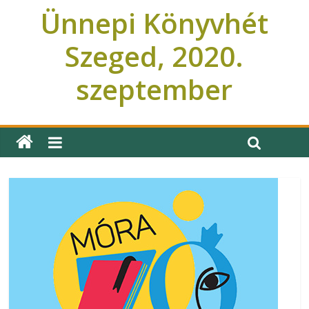
Ünnepi Könyvhét
Szeged, 2020.
szeptember
Ünnepi Könyvhét Szeged