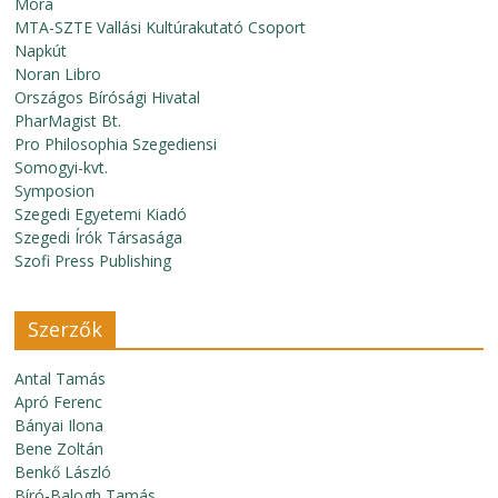
Móra
MTA-SZTE Vallási Kultúrakutató Csoport
Napkút
Noran Libro
Országos Bírósági Hivatal
PharMagist Bt.
Pro Philosophia Szegediensi
Somogyi-kvt.
Symposion
Szegedi Egyetemi Kiadó
Szegedi Írók Társasága
Szofi Press Publishing
Szerzők
Antal Tamás
Apró Ferenc
Bányai Ilona
Bene Zoltán
Benkő László
Bíró-Balogh Tamás