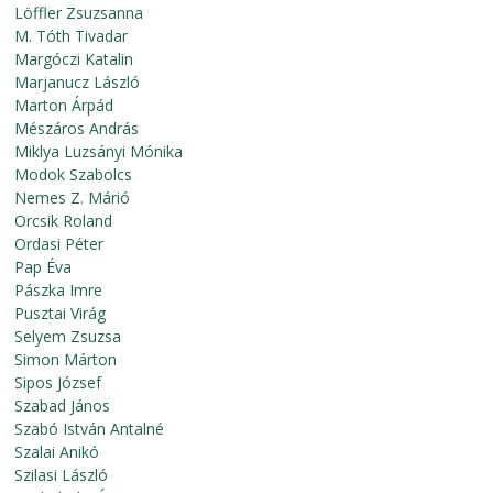
Löffler Zsuzsanna
M. Tóth Tivadar
Margóczi Katalin
Marjanucz László
Marton Árpád
Mészáros András
Miklya Luzsányi Mónika
Modok Szabolcs
Nemes Z. Márió
Orcsik Roland
Ordasi Péter
Pap Éva
Pászka Imre
Pusztai Virág
Selyem Zsuzsa
Simon Márton
Sipos József
Szabad János
Szabó István Antalné
Szalai Anikó
Szilasi László