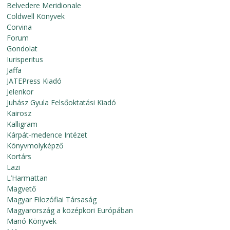
Belvedere Meridionale
Coldwell Könyvek
Corvina
Forum
Gondolat
Iurisperitus
Jaffa
JATEPress Kiadó
Jelenkor
Juhász Gyula Felsőoktatási Kiadó
Kairosz
Kalligram
Kárpát-medence Intézet
Könyvmolyképző
Kortárs
Lazi
L’Harmattan
Magvető
Magyar Filozófiai Társaság
Magyarország a középkori Európában
Manó Könyvek