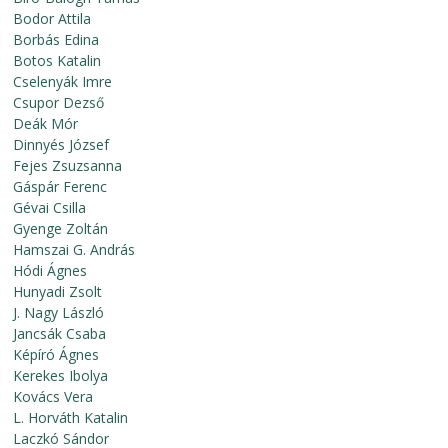
Bodor Attila
Borbás Edina
Botos Katalin
Cselenyák Imre
Csupor Dezső
Deák Mór
Dinnyés József
Fejes Zsuzsanna
Gáspár Ferenc
Gévai Csilla
Gyenge Zoltán
Hamszai G. András
Hódi Ágnes
Hunyadi Zsolt
J. Nagy László
Jancsák Csaba
Képíró Ágnes
Kerekes Ibolya
Kovács Vera
L. Horváth Katalin
Laczkó Sándor