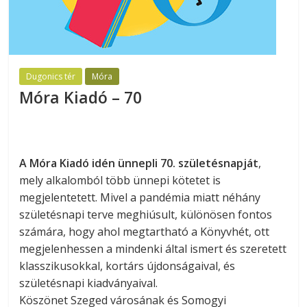
Dugonics tér
Móra
Móra Kiadó – 70
A Móra Kiadó idén ünnepli 70. születésnapját
,
mely alkalomból több ünnepi kötetet is
megjelentetett. Mivel a pandémia miatt néhány
születésnapi terve meghiúsult, különösen fontos
számára, hogy ahol megtartható a Könyvhét, ott
megjelenhessen a mindenki által ismert és szeretett
klasszikusokkal, kortárs újdonságaival, és
születésnapi kiadványaival.
Köszönet Szeged városának és Somogyi