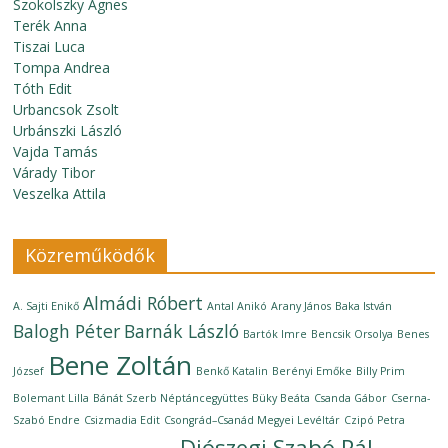
Szokolszky Ágnes
Terék Anna
Tiszai Luca
Tompa Andrea
Tóth Edit
Urbancsok Zsolt
Urbánszki László
Vajda Tamás
Várady Tibor
Veszelka Attila
Közreműködők
Almádi Róbert
A. Sajti Enikő
Antal Anikó
Arany János
Baka István
Balogh Péter
Barnák László
Bartók Imre
Bencsik Orsolya
Benes
Bene Zoltán
József
Benkő Katalin
Berényi Emőke
Billy Prim
Bolemant Lilla
Bánát Szerb Néptáncegyüttes
Büky Beáta
Csanda Gábor
Cserna-
Szabó Endre
Csizmadia Edit
Csongrád–Csanád Megyei Levéltár
Czipó Petra
Diószegi Szabó Pál