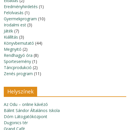
Előadás
(2)
Eredményhirdetés
(1)
Felolvasás
(1)
Gyermekprogram
(10)
Irodalmi est
(3)
Játék
(7)
Kiállítás
(3)
Könyvbemutató
(44)
Megnyitó
(2)
Rendhagyó óra
(8)
Sportesemény
(1)
Táncprodukció
(2)
Zenés program
(11)
Helyszínek
Az Odu – online kávézó
Bálint Sándor Általános Iskola
Dóm Látogatóközpont
Dugonics tér
Grand Café