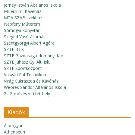
Jerney István Általános Iskola
Milleniumi Kávéház
MTA SZAB székház
Napfény Műterem
Somogyi-könyvtár
Szeged Vasútállomás
Szentgyörgyi Albert Agóra
SZTE BTK
SZTE Gazdaságtudományi Kar
SZTE Juhász Gy. Ált. Isk.
SZTE Sportközpont
Vasvári Pál Technikum
Virág Cukrászda és Kávéház
Weöres Sándor Általános Iskola
ZUG művészeti tetthely
Kiadók
Álomgyár
Athenaeum